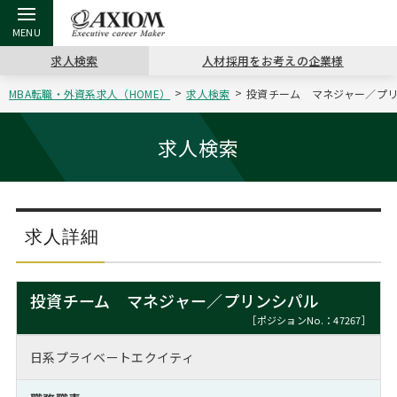
求人検索
人材採用をお考えの企業様
MBA転職・外資系求人（HOME）
求人検索
投資チーム マネジャー／プリン
戻る
戻る
戻る
戻る
戻る
戻る
戻る
戻る
戻る
戻る
戻る
アクシアムの特長
キャリア支援 TOP
転職ツール TOP
転職コラム TOP
イベント・セミナー TOP
会社概要 TOP
ミッシ
お申し
キャリア
MBA留
英文レジ
求人検索
サービス案内
キャリアデザイン講座
英文レジュメの書き方
“展”職相談室
ジョブフェア
沿革
コンサ
キャリ
MBAの
日本から
パワー
（最新求人市場動向）
コンサルタントの紹介
職務経歴書の書き方
転職市場の明日をよめ
キャリアデザインセミナー
主なクライアント
代表メ
“展”
転職活
主な10
キーワ
求人詳細
ステージ別アドバイス
日本語履歴書テンプレート
コンサルティングの現場から
海外セミナー
アクセス
“展”
MBA
英文レ
MBAの転職事例
投資チーム マネジャー／プリンシパル
よくある面接Q&A集
転職成功への4つの鍵
キャリアフォーラム
採用情報
おわり
［ポジションNo.：47267］
MBAからのFAQ
日系プライベートエクイティ
外資系／面接攻略のコツ
キャリアに効く一冊
プロ経営者の特別セミナー
パブリシティ
MBA留学生数の推移