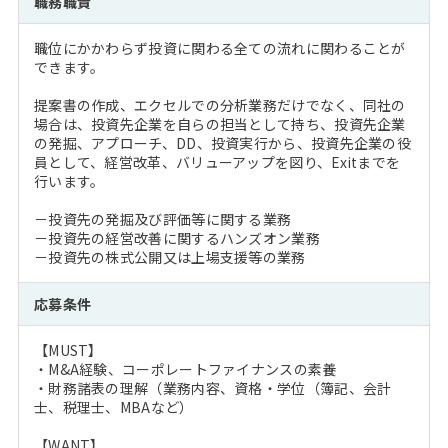
職務職責
注目企業インタビュー
Career Talk Live
ニュースリリース
インターン受入企業一覧
職位にかかわらず投資に関わる全ての流れに関わることが
MBA NETWORKING
できます。
MBAを生かす求人特集
提案書の作成、エクセルでの分析業務だけでなく、同社の
場合は、投資先企業を自らの担当として持ち、投資先企業
年齢と年収の相関図
の発掘、アプローチ、DD、投資実行から、投資先企業の役
員として、経営改革、バリューアップを図り、Exitまでを
行います。
－投資先の発掘及び評価等に関する業務
－投資先の経営改善に関するハンズオン業務
－投資先の株式公開又は上場支援等の業務
応募条件
【MUST】
・M&A経験、コーポレートファイナンスの素養
・財務諸表の理解（業務内容、資格・学位（簿記、会計
士、税理士、MBAなど）
【WANT】