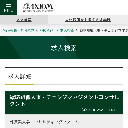
求人検索
人材採用をお考えの企業様
MBA転職・外資系求人（HOME）
求人検索
戦略組織人事・チェンジマネジ
戻る
戻る
戻る
戻る
戻る
戻る
戻る
戻る
戻る
戻る
戻る
アクシアムの特長
キャリア支援 TOP
転職ツール TOP
転職コラム TOP
イベント・セミナー TOP
会社概要 TOP
ミッシ
お申し
キャリア
MBA留
英文レジ
求人検索
サービス案内
キャリアデザイン講座
英文レジュメの書き方
“展”職相談室
ジョブフェア
沿革
コンサ
キャリ
MBAの
日本から
パワー
（最新求人市場動向）
コンサルタントの紹介
職務経歴書の書き方
転職市場の明日をよめ
キャリアデザインセミナー
主なクライアント
代表メ
“展”
転職活
主な10
キーワ
求人詳細
ステージ別アドバイス
日本語履歴書テンプレート
コンサルティングの現場から
海外セミナー
アクセス
“展”
MBA
英文レ
MBAの転職事例
戦略組織人事・チェンジマネジメントコンサル
よくある面接Q&A集
転職成功への4つの鍵
キャリアフォーラム
採用情報
タント
おわり
MBAからのFAQ
［ポジションNo.：50690］
外資系／面接攻略のコツ
キャリアに効く一冊
プロ経営者の特別セミナー
パブリシティ
外資系大手コンサルティングファーム
MBA留学生数の推移