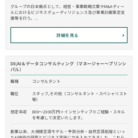
グループの日本拠点として、経営・事業戦略立案やM&Aディー
ルにおけるビジネスデューディリジェンス及び事業計画策定支
援等を行う。...
詳細を見る
DX/AI＆データコンサルティング（マネージャー～プリンシ
パル）
職種
コンサルタント
職位
スタッフ,その他（コンサルタント・スペシャリスト
等）
想定年収
800～2300万円＋インセンティブ※ご経験・スキル
を考慮して決定いたします。
創業以来、大規模言語モデル・予測分析・自然言語処理といっ
たAI技術の研究とビジネス実装に力を入れてきました。これら