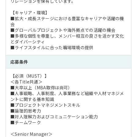
リレーションを保有しています。
【キャリア・環境】
■拡大・成長ステージにおける豊富なキャリアや活躍の機
会
■グローバルプロジェクトや海外拠点での活躍の機会
■多様な個性を尊重し、メンバー相互の良さを活かす文化
とダイバーシティ
■ライフスタイルに合った職場環境の提供
応募条件
【必須（MUST）】
＜各Title共通＞
■大卒以上（MBA取得は尚可）
■人事戦略、人事制度、人事業務など組織や人材マネジメ
ントに関する基本知識
■プロジェクトマネジメントスキル
■論理的思考力
■対人理解力およびコミュニケーション能力
■チームワーク
＜Senior Manager＞