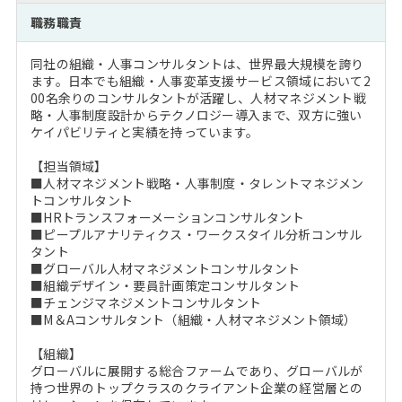
注目企業インタビュー
Career Talk Live
ニュースリリース
職務職責
インターン受入企業一覧
MBA NETWORKING
同社の組織・人事コンサルタントは、世界最大規模を誇り
MBAを生かす求人特集
ます。日本でも組織・人事変革支援サービス領域において2
00名余りのコンサルタントが活躍し、人材マネジメント戦
略・人事制度設計からテクノロジー導入まで、双方に強い
年齢と年収の相関図
ケイパビリティと実績を持っています。
【担当領域】
■人材マネジメント戦略・人事制度・タレントマネジメン
トコンサルタント
■HRトランスフォーメーションコンサルタント
■ピープルアナリティクス・ワークスタイル分析コンサル
タント
■グローバル人材マネジメントコンサルタント
■組織デザイン・要員計画策定コンサルタント
■チェンジマネジメントコンサルタント
■M＆Aコンサルタント（組織・人材マネジメント領域）
【組織】
グローバルに展開する総合ファームであり、グローバルが
持つ世界のトップクラスのクライアント企業の経営層との