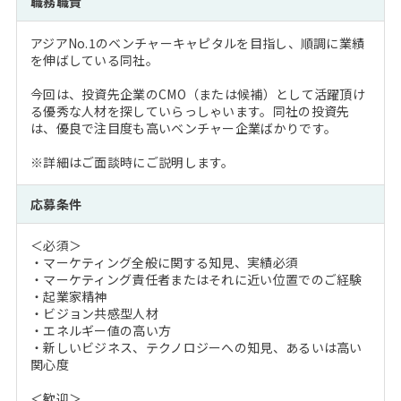
職務職責
注目企業インタビュー
Career Talk Live
ニュースリリース
インターン受入企業一覧
アジアNo.1のベンチャーキャピタルを目指し、順調に業績
MBA NETWORKING
を伸ばしている同社。
MBAを生かす求人特集
今回は、投資先企業のCMO（または候補）として活躍頂け
る優秀な人材を探していらっしゃいます。同社の投資先
年齢と年収の相関図
は、優良で注目度も高いベンチャー企業ばかりです。
※詳細はご面談時にご説明します。
応募条件
＜必須＞
・マーケティング全般に関する知見、実績必須
・マーケティング責任者またはそれに近い位置でのご経験
・起業家精神
・ビジョン共感型人材
・エネルギー値の高い方
・新しいビジネス、テクノロジーへの知見、あるいは高い
関心度
＜歓迎＞