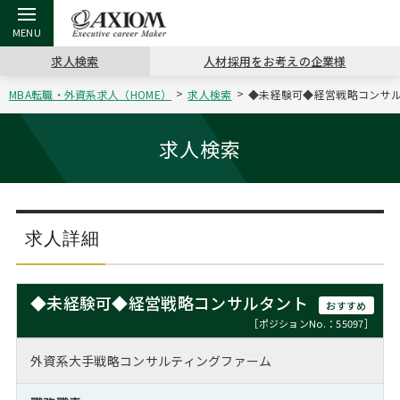
求人検索
人材採用をお考えの企業様
MBA転職・外資系求人（HOME）
求人検索
◆未経験可◆経営戦略コンサルタ
戻る
戻る
戻る
戻る
戻る
戻る
戻る
戻る
戻る
戻る
戻る
アクシアムの特長
キャリア支援 TOP
転職ツール TOP
転職コラム TOP
イベント・セミナー TOP
会社概要 TOP
ミッシ
お申し
キャリア
MBA留
英文レジ
求人検索
サービス案内
キャリアデザイン講座
英文レジュメの書き方
“展”職相談室
ジョブフェア
沿革
コンサ
キャリ
MBAの
日本から
パワー
（最新求人市場動向）
コンサルタントの紹介
職務経歴書の書き方
転職市場の明日をよめ
キャリアデザインセミナー
主なクライアント
代表メ
“展”
転職活
主な10
キーワ
求人詳細
ステージ別アドバイス
日本語履歴書テンプレート
コンサルティングの現場から
海外セミナー
アクセス
“展”
MBA
英文レ
MBAの転職事例
◆未経験可◆経営戦略コンサルタント
おすすめ
よくある面接Q&A集
転職成功への4つの鍵
キャリアフォーラム
採用情報
おわり
［ポジションNo.：55097］
MBAからのFAQ
外資系大手戦略コンサルティングファーム
外資系／面接攻略のコツ
キャリアに効く一冊
プロ経営者の特別セミナー
パブリシティ
MBA留学生数の推移