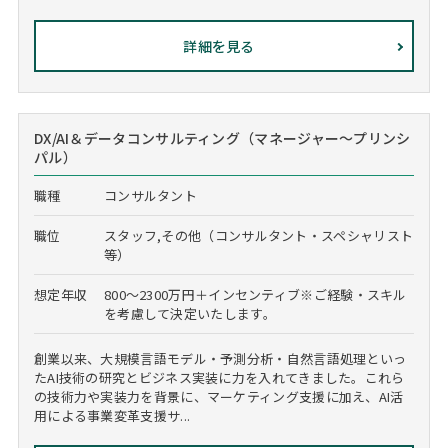
詳細を見る
DX/AI＆データコンサルティング（マネージャー～プリンシ
パル）
職種
コンサルタント
職位
スタッフ,その他（コンサルタント・スペシャリスト
等）
想定年収
800～2300万円＋インセンティブ※ご経験・スキル
を考慮して決定いたします。
創業以来、大規模言語モデル・予測分析・自然言語処理といっ
たAI技術の研究とビジネス実装に力を入れてきました。これら
の技術力や実装力を背景に、マーケティング支援に加え、AI活
用による事業変革支援サ...