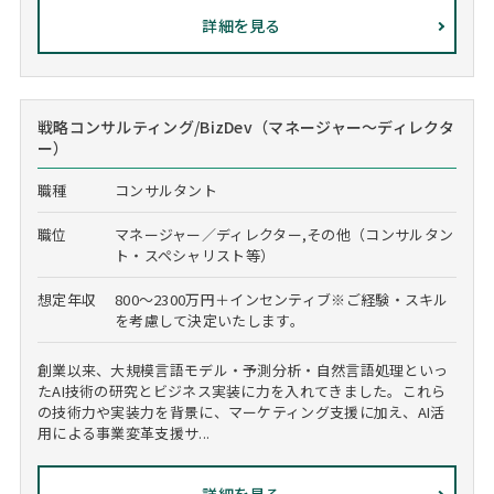
詳細を見る
戦略コンサルティング/BizDev（マネージャー～ディレクタ
ー）
職種
コンサルタント
職位
マネージャー／ディレクター,その他（コンサルタン
ト・スペシャリスト等）
想定年収
800～2300万円＋インセンティブ※ご経験・スキル
を考慮して決定いたします。
創業以来、大規模言語モデル・予測分析・自然言語処理といっ
たAI技術の研究とビジネス実装に力を入れてきました。これら
の技術力や実装力を背景に、マーケティング支援に加え、AI活
用による事業変革支援サ...