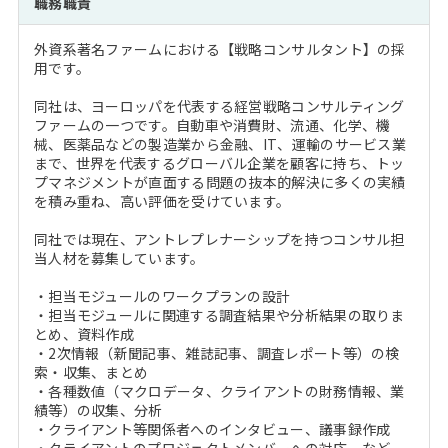
職務職責
注目企業インタビュー
Career Talk Live
ニュースリリース
インターン受入企業一覧
外資系著名ファームにおける【戦略コンサルタント】の採
MBA NETWORKING
用です。
MBAを生かす求人特集
同社は、ヨーロッパを代表する経営戦略コンサルティング
ファームの一つです。自動車や消費財、流通、化学、機
年齢と年収の相関図
械、医薬品などの製造業から金融、IT、運輸のサービス業
まで、世界を代表するグローバル企業を顧客に持ち、トッ
プマネジメントが直面する問題の抜本的解決に多くの実績
を積み重ね、高い評価を受けています。
同社では現在、アントレプレナーシップを持つコンサル担
当人材を募集しています。
・担当モジュールのワークプランの設計
・担当モジュールに関連する調査結果や分析結果の取りま
とめ、資料作成
・2次情報（新聞記事、雑誌記事、調査レポート等）の検
索・収集、まとめ
・各種数値（マクロデータ、クライアントの財務情報、業
績等）の収集、分析
・クライアント等関係者へのインタビュー、議事録作成