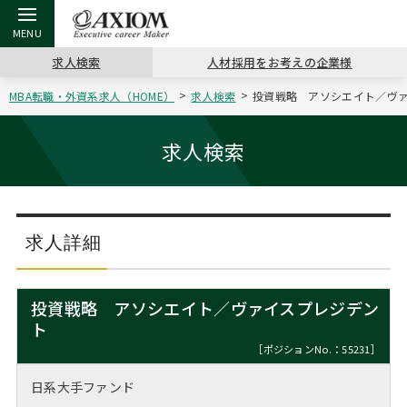
求人検索
人材採用をお考えの企業様
MBA転職・外資系求人（HOME）
求人検索
投資戦略 アソシエイト／ヴァイ
戻る
戻る
戻る
戻る
戻る
戻る
戻る
戻る
戻る
戻る
戻る
アクシアムの特長
キャリア支援 TOP
転職ツール TOP
転職コラム TOP
イベント・セミナー TOP
会社概要 TOP
ミッシ
お申し
キャリア
MBA留
英文レジ
求人検索
サービス案内
キャリアデザイン講座
英文レジュメの書き方
“展”職相談室
ジョブフェア
沿革
コンサ
キャリ
MBAの
日本から
パワー
（最新求人市場動向）
コンサルタントの紹介
職務経歴書の書き方
転職市場の明日をよめ
キャリアデザインセミナー
主なクライアント
代表メ
“展”
転職活
主な10
キーワ
求人詳細
ステージ別アドバイス
日本語履歴書テンプレート
コンサルティングの現場から
海外セミナー
アクセス
“展”
MBA
英文レ
MBAの転職事例
投資戦略 アソシエイト／ヴァイスプレジデン
よくある面接Q&A集
転職成功への4つの鍵
キャリアフォーラム
採用情報
ト
おわり
MBAからのFAQ
［ポジションNo.：55231］
外資系／面接攻略のコツ
キャリアに効く一冊
プロ経営者の特別セミナー
パブリシティ
日系大手ファンド
MBA留学生数の推移