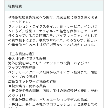
注目企業インタビュー
Career Talk Live
ニュースリリース
職務職責
インターン受入企業一覧
MBA NETWORKING
積極的な投資先経営への関与、経営支援に重きを置く著名
MBAを生かす求人特集
ファンドです。
ファッション・ライフスタイル、食・サービス、インバウ
ンドなど、新型コロナウィルスが経営を直撃するケースが
年齢と年収の相関図
多くなっているこの時期こそ、バイアウトファンドとして
の資本投下により、事業のサバイバルのみならず、新しい
企業価値を生み出す挑戦が必要なケースが増えています。
【主な職務内容】
◆入社後期待できる経験
海外投資を中心としたファンドでの投資、およびバリュー
アップの実務経験
ベンチャー／グロース投資からバイアウト投資まで、幅広
いタイプの投資経験
広範なネットワーク構築の経験
◆投資実行に関わる業務
・投資候補先の開拓、面談、案件の論点整理と検討、契約
交渉フォロー
・事業計画の精査、バリュエーションモデルの作成
・弁護士、会計士等社外プロフェッショナルと連携しての