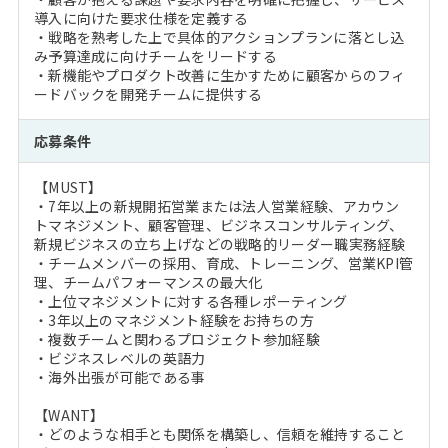
導入に向けた要求仕様を定義する
・戦略を熟考した上で具体的アクションプランに落とし込
み予算達成に向けチームをリードする
・新機能やプロダクト改善に生かすために顧客からのフィ
ードバックを開発チームに提供する
応募条件
【MUST】
・7年以上の新規開拓営業または法人営業経験、アカウン
トマネジメント、顧客管理、ビジネスコンサルティング、
新規ビジネスの立ち上げなどの戦略的リーダー職実務経験
・チームメンバーの採用、育成、トレーニング、営業KPI管
理、チームパフォーマンスの最大化
・上位マネジメントに対する各種レポーティング
・3年以上のマネジメント経験をお持ちの方
・複数チームと関わるプロジェクト参加経験
・ビジネスレベルの英語力
・海外出張が可能である事
【WANT】
・どのような相手とも関係を構築し、信頼を維持すること