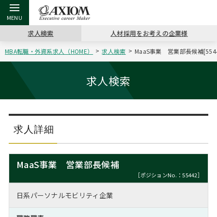
求人検索
人材採用をお考えの企業様
MBA転職・外資系求人（HOME）
求人検索
MaaS事業 営業部長候補[55
戻る
戻る
戻る
戻る
戻る
戻る
戻る
戻る
戻る
戻る
戻る
アクシアムの特長
キャリア支援 TOP
転職ツール TOP
転職コラム TOP
イベント・セミナー TOP
会社概要 TOP
ミッシ
お申し
キャリア
MBA留
英文レジ
求人検索
サービス案内
キャリアデザイン講座
英文レジュメの書き方
“展”職相談室
ジョブフェア
沿革
コンサ
キャリ
MBAの
日本から
パワー
（最新求人市場動向）
コンサルタントの紹介
職務経歴書の書き方
転職市場の明日をよめ
キャリアデザインセミナー
主なクライアント
代表メ
“展”
転職活
主な10
キーワ
求人詳細
ステージ別アドバイス
日本語履歴書テンプレート
コンサルティングの現場から
海外セミナー
アクセス
“展”
MBA
英文レ
MBAの転職事例
MaaS事業 営業部長候補
よくある面接Q&A集
転職成功への4つの鍵
キャリアフォーラム
採用情報
おわり
［ポジションNo.：55442］
MBAからのFAQ
日系パーソナルモビリティ企業
外資系／面接攻略のコツ
キャリアに効く一冊
プロ経営者の特別セミナー
パブリシティ
MBA留学生数の推移