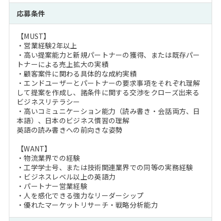
応募条件
【MUST】
・営業経験2年以上
・高い提案能力と新規パートナーの獲得、または既存パー
トナーによる売上拡大の実績
・顧客案件に関わる具体的な成約実績
・エンドユーザーとパートナーの要求事項をそれぞれ理解
して提案を作成し、諸条件に関する交渉をクローズ出来る
ビジネスリテラシー
・高いコミュニケーション能力（読み書き・会話両方、日
本語）、日本のビジネス慣習の理解
英語の読み書きへの前向きな姿勢
【WANT】
・物流業界での経験
・工学学士号、または技術関連業界での同等の実務経験
・ビジネスレベル以上の英語力
・パートナー営業経験
・人を感化できる強力なリーダーシップ
・優れたマーケットリサーチ・戦略分析能力