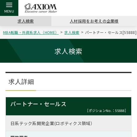
求人検索
人材採用をお考えの企業様
MBA転職・外資系求人（HOME）
求人検索
パートナー・セールス[5588
戻る
戻る
戻る
戻る
戻る
戻る
戻る
戻る
戻る
戻る
戻る
アクシアムの特長
キャリア支援 TOP
転職ツール TOP
転職コラム TOP
イベント・セミナー TOP
会社概要 TOP
ミッシ
お申し
キャリア
MBA留
英文レジ
求人検索
サービス案内
キャリアデザイン講座
英文レジュメの書き方
“展”職相談室
ジョブフェア
沿革
コンサ
キャリ
MBAの
日本から
パワー
（最新求人市場動向）
コンサルタントの紹介
職務経歴書の書き方
転職市場の明日をよめ
キャリアデザインセミナー
主なクライアント
代表メ
“展”
転職活
主な10
キーワ
求人詳細
ステージ別アドバイス
日本語履歴書テンプレート
コンサルティングの現場から
海外セミナー
アクセス
“展”
MBA
英文レ
MBAの転職事例
パートナー・セールス
よくある面接Q&A集
転職成功への4つの鍵
キャリアフォーラム
採用情報
おわり
［ポジションNo.：55888］
MBAからのFAQ
日系テック系開発企業(ロボティクス領域）
外資系／面接攻略のコツ
キャリアに効く一冊
プロ経営者の特別セミナー
パブリシティ
MBA留学生数の推移