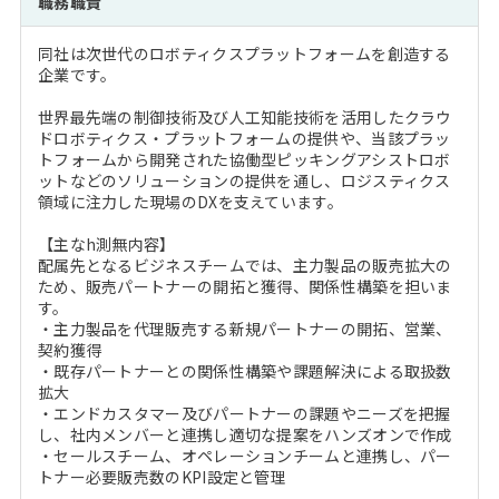
職務職責
注目企業インタビュー
Career Talk Live
ニュースリリース
インターン受入企業一覧
同社は次世代のロボティクスプラットフォームを創造する
MBA NETWORKING
企業です。
MBAを生かす求人特集
世界最先端の制御技術及び人工知能技術を活用したクラウ
ドロボティクス・プラットフォームの提供や、当該プラッ
年齢と年収の相関図
トフォームから開発された協働型ピッキングアシストロボ
ットなどのソリューションの提供を通し、ロジスティクス
領域に注力した現場のDXを支えています。
【主なh測無内容】
配属先となるビジネスチームでは、主力製品の販売拡大の
ため、販売パートナーの開拓と獲得、関係性構築を担いま
す。
・主力製品を代理販売する新規パートナーの開拓、営業、
契約獲得
・既存パートナーとの関係性構築や課題解決による取扱数
拡大
・エンドカスタマー及びパートナーの課題やニーズを把握
し、社内メンバーと連携し適切な提案をハンズオンで作成
・セールスチーム、オペレーションチームと連携し、パー
トナー必要販売数のKPI設定と管理