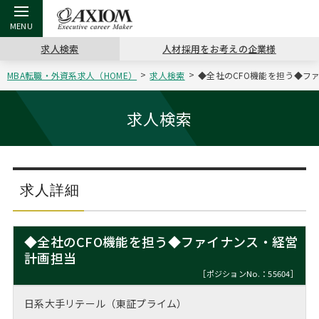
求人検索
人材採用をお考えの企業様
MBA転職・外資系求人（HOME）
求人検索
◆全社のCFO機能を担う◆ファ
戻る
戻る
戻る
戻る
戻る
戻る
戻る
戻る
戻る
戻る
戻る
アクシアムの特長
キャリア支援 TOP
転職ツール TOP
転職コラム TOP
イベント・セミナー TOP
会社概要 TOP
ミッシ
お申し
キャリア
MBA留
英文レジ
求人検索
サービス案内
キャリアデザイン講座
英文レジュメの書き方
“展”職相談室
ジョブフェア
沿革
コンサ
キャリ
MBAの
日本から
パワー
（最新求人市場動向）
コンサルタントの紹介
職務経歴書の書き方
転職市場の明日をよめ
キャリアデザインセミナー
主なクライアント
代表メ
“展”
転職活
主な10
キーワ
求人詳細
ステージ別アドバイス
日本語履歴書テンプレート
コンサルティングの現場から
海外セミナー
アクセス
“展”
MBA
英文レ
MBAの転職事例
◆全社のCFO機能を担う◆ファイナンス・経営
よくある面接Q&A集
転職成功への4つの鍵
キャリアフォーラム
採用情報
計画担当
おわり
MBAからのFAQ
［ポジションNo.：55604］
外資系／面接攻略のコツ
キャリアに効く一冊
プロ経営者の特別セミナー
パブリシティ
日系大手リテール（東証プライム）
MBA留学生数の推移