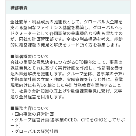
注目企業インタビュー
Career Talk Live
ニュースリリース
職務職責
インターン受入企業一覧
MBA NETWORKING
全社変革・利益成長の推進役として、グローバル大企業を
MBAを生かす求人特集
支える堅固なファイナンス基盤を構築し、グローバルヘッ
ドクォーターとして各国事業の金庫番的な役割も果たすの
が、同社の計画管理部です。全社の利益構造を考え、能動
年齢と年収の相関図
的に経営課題の発見と解決をリード頂く方を募集します。
■部署概要について
会社の重要な意思決定につながるCFO機能として、事業の
課題発見とそれに基づく実行計画を作成し、他部署を巻き
込み課題解決を推進します。グループ全体、各事業の予算/
中期事業計画の立案・作成、実績管理を行うと共に、営業
現場向けにもP/Lを軸とした会計財務教育を実施すること
で、社員の会計知識の底上げや数値課題発見に繋げ、文字
通り全員経営を目指します。
■職務内容について
・国内事業の経営計画
・グループ経営計画(各事業のCEO、CFOをGHQとしてサポ
ート)
・グローバルの経営計画