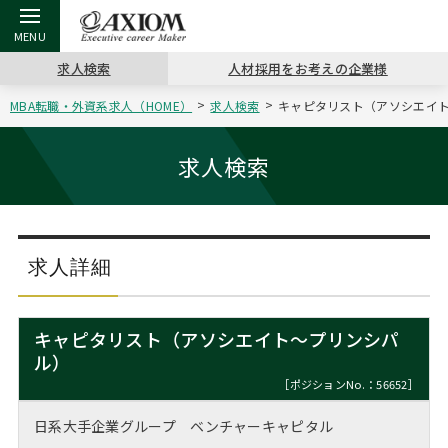
求人検索
人材採用をお考えの企業様
MBA転職・外資系求人（HOME）
求人検索
キャピタリスト（アソシエイト
戻る
戻る
戻る
戻る
戻る
戻る
戻る
戻る
戻る
戻る
戻る
アクシアムの特長
キャリア支援 TOP
転職ツール TOP
転職コラム TOP
イベント・セミナー TOP
会社概要 TOP
ミッシ
お申し
キャリア
MBA留
英文レジ
求人検索
サービス案内
キャリアデザイン講座
英文レジュメの書き方
“展”職相談室
ジョブフェア
沿革
コンサ
キャリ
MBAの
日本から
パワー
（最新求人市場動向）
コンサルタントの紹介
職務経歴書の書き方
転職市場の明日をよめ
キャリアデザインセミナー
主なクライアント
代表メ
“展”
転職活
主な10
キーワ
求人詳細
ステージ別アドバイス
日本語履歴書テンプレート
コンサルティングの現場から
海外セミナー
アクセス
“展”
MBA
英文レ
MBAの転職事例
キャピタリスト（アソシエイト～プリンシパ
よくある面接Q&A集
転職成功への4つの鍵
キャリアフォーラム
採用情報
ル）
おわり
MBAからのFAQ
［ポジションNo.：56652］
外資系／面接攻略のコツ
キャリアに効く一冊
プロ経営者の特別セミナー
パブリシティ
日系大手企業グループ ベンチャーキャピタル
MBA留学生数の推移