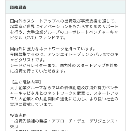
注目企業インタビュー
Career Talk Live
ニュースリリース
職務職責
インターン受入企業一覧
MBA NETWORKING
国内外のスタートアップへの出資及び事業支援を通して、
MBAを生かす求人特集
起業家が世界にイノベーションをもたらすためのサポート
を行う、大手企業グループのコーポレートベンチャーキャ
ピタル（CVC）ファンドです。
年齢と年収の相関図
国内外に強力なネットワークを持っています。
今回募集するのは、アソシエイト～プリンシパルまでのキ
ャピタリストです。
シードからレイターまで、国内外のスタートアップを対象
に投資を行っていただきます。
【主な職務内容】
大手企業グループならではの価値創造及び海外有力ベンチ
ャーキャピタルとのネットワークを武器に、スタートアッ
プと大企業との共創関係の進化に注力し、より良い社会の
実現に貢献しています。
投資実務
・投資先候補の発掘・アプローチ・デューデリジェンス・
交渉