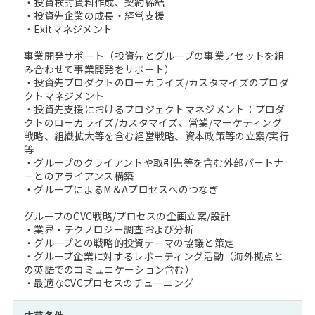
・投資検討資料作成、契約締結
・投資先企業の成長・経営支援
・Exitマネジメント
事業開発サポート（投資先とグループの事業アセットを組
み合わせて事業開発をサポート）
・投資先プロダクトのローカライズ/カスタマイズのプロダ
クトマネジメント
・投資先支援におけるプロジェクトマネジメント：プロダ
クトのローカライズ/カスタマイズ、営業/マーケティング
戦略、組織拡大等を含む経営戦略、資本政策等の立案/実行
等
・グループのクライアントや取引先等を含む外部パートナ
ーとのアライアンス構築
・グループによるM＆Aプロセスへのつなぎ
グループのCVC戦略/プロセスの企画立案/設計
・業界・テクノロジー調査および分析
・グループとの戦略的投資テーマの協議と策定
・グループ企業に対するレポーティング活動（海外拠点と
の英語でのコミュニケーション含む）
・最適なCVCプロセスのチューニング