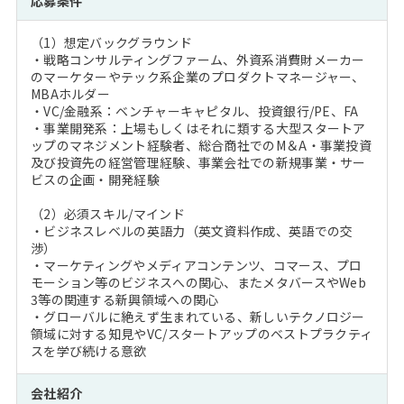
応募条件
（1）想定バックグラウンド
・戦略コンサルティングファーム、外資系消費財メーカー
のマーケターやテック系企業のプロダクトマネージャー、
MBAホルダー
・VC/金融系：ベンチャーキャピタル、投資銀行/PE、FA
・事業開発系：上場もしくはそれに類する大型スタートア
ップのマネジメント経験者、総合商社でのM＆A・事業投資
及び投資先の経営管理経験、事業会社での新規事業・サー
ビスの企画・開発経験
（2）必須スキル/マインド
・ビジネスレベルの英語力（英文資料作成、英語での交
渉）
・マーケティングやメディアコンテンツ、コマース、プロ
モーション等のビジネスへの関心、またメタバースやWeb
3等の関連する新興領域への関心
・グローバルに絶えず生まれている、新しいテクノロジー
領域に対する知見やVC/スタートアップのベストプラクティ
スを学び続ける意欲
会社紹介