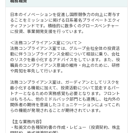
職務職責
注目企業インタビュー
Career Talk Live
ニュースリリース
インターン受入企業一覧
日本のイノベーションを促進し国際競争力の向上に寄与す
MBA NETWORKING
ることをミッションに掲げる日系著名プライベートエクィ
MBAを生かす求人特集
ティファンドです。積極的に数多くのグロースベンチャー
に投資、事業開発支援を行っています。
年齢と年収の相関図
＜法務コンプライアンス室について＞
法務コンプライアンス室では、グループ会社全体の投資活
動に伴うコンプライアンス全般について相談に乗り、会社
のリスクを最小化するアドバイスをしています。また、役
職員のコンプライアンス意識の維持・向上のために、研修
や周知を率先して行います。
法務コンプライアンス室は、ガーディアンとしてリスクを
最小化する機能に加えて、投資活動について並走するパー
トナーとなるための実務感覚も必要となります。フロント
はもちろん、他のミドルバック部門とも連携し、社内外の
関係者の期待を意識したコミュニケーションによってこれ
らの機能が発現されることが期待されています。
【主な業務内容】
・和英文の各種契約書の作成・レビュー（投資契約、株主
間契約、株式譲渡契約等）