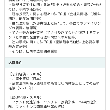
・新規投資案件に関する法的?援（必要な契約・書類の作成
の他、手続の確認等）
・既存投資先に関する種々の法的?援（会社法関連、労働法
関連、倒産法関連等）
・独禁法対応（外部弁護士と協?して、各国でのファイリン
グの要否の確認等）
・子会社等の管理業務（子会社及び子会社が運営するファ
ンドとの間で発生する法律問題への対応等）
・社内手続に関する法的?援（産業競争?強化法上必要な手
続の確認等）
・その他、社内の法務関連業務
応募条件
【必須経験・スキル】
・弁護士資格（日本）
・企業法務を扱う法律事務所又は社内弁護士としての勤務
経験（5～10年）
【歓迎経験・スキル】
・ファンド関連業務、ベンチャー投資業務、M&A関連業
務、ファイナンス関連業務等の経験