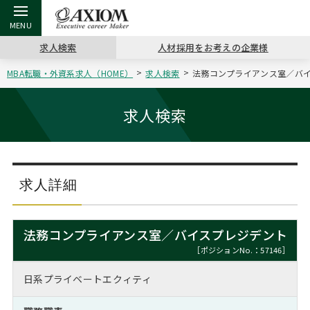
求人検索
人材採用をお考えの企業様
MBA転職・外資系求人（HOME）
求人検索
法務コンプライアンス室／バイス
戻る
戻る
戻る
戻る
戻る
戻る
戻る
戻る
戻る
戻る
戻る
アクシアムの特長
キャリア支援 TOP
転職ツール TOP
転職コラム TOP
イベント・セミナー TOP
会社概要 TOP
ミッシ
お申し
キャリア
MBA留
英文レジ
求人検索
サービス案内
キャリアデザイン講座
英文レジュメの書き方
“展”職相談室
ジョブフェア
沿革
コンサ
キャリ
MBAの
日本から
パワー
（最新求人市場動向）
コンサルタントの紹介
職務経歴書の書き方
転職市場の明日をよめ
キャリアデザインセミナー
主なクライアント
代表メ
“展”
転職活
主な10
キーワ
求人詳細
ステージ別アドバイス
日本語履歴書テンプレート
コンサルティングの現場から
海外セミナー
アクセス
“展”
MBA
英文レ
MBAの転職事例
法務コンプライアンス室／バイスプレジデント
よくある面接Q&A集
転職成功への4つの鍵
キャリアフォーラム
採用情報
おわり
［ポジションNo.：57146］
MBAからのFAQ
日系プライベートエクィティ
外資系／面接攻略のコツ
キャリアに効く一冊
プロ経営者の特別セミナー
パブリシティ
MBA留学生数の推移