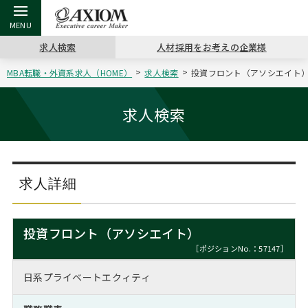
求人検索
人材採用をお考えの企業様
MBA転職・外資系求人（HOME）
求人検索
投資フロント（アソシエイト）[
戻る
戻る
戻る
戻る
戻る
戻る
戻る
戻る
戻る
戻る
戻る
アクシアムの特長
キャリア支援 TOP
転職ツール TOP
転職コラム TOP
イベント・セミナー TOP
会社概要 TOP
ミッシ
お申し
キャリア
MBA留
英文レジ
求人検索
サービス案内
キャリアデザイン講座
英文レジュメの書き方
“展”職相談室
ジョブフェア
沿革
コンサ
キャリ
MBAの
日本から
パワー
（最新求人市場動向）
コンサルタントの紹介
職務経歴書の書き方
転職市場の明日をよめ
キャリアデザインセミナー
主なクライアント
代表メ
“展”
転職活
主な10
キーワ
求人詳細
ステージ別アドバイス
日本語履歴書テンプレート
コンサルティングの現場から
海外セミナー
アクセス
“展”
MBA
英文レ
MBAの転職事例
投資フロント（アソシエイト）
よくある面接Q&A集
転職成功への4つの鍵
キャリアフォーラム
採用情報
おわり
［ポジションNo.：57147］
MBAからのFAQ
日系プライベートエクィティ
外資系／面接攻略のコツ
キャリアに効く一冊
プロ経営者の特別セミナー
パブリシティ
MBA留学生数の推移