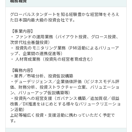
職務職責
注目企業インタビュー
Career Talk Live
ニュースリリース
インターン受入企業一覧
グローバルスタンダートを知る経験豊かな経営陣をそろえ
MBA NETWORKING
た日本国内最大級の投資会社です。
MBAを生かす求人特集
【事業内容】
・ ファンドの運用業務（バイアウト投資、グロース投資、
年齢と年収の相関図
次世代社会基盤投資）
・ 投資先のモニタリング業務（PMI活動によるバリューア
ップ、企業間の連携促進等）
・ 人材育成業務（投資先の経営者育成含む）
【職務内容】
・業界／市場分析、投資仮説構築
・デューデリジェンス／企業価値評価（ビジネスモデル評
価、財務分析、投資ストラクチャー立案、バリュエーショ
ン、バリューアップ仮説構築等）
・投資先への経営支援（ガバナンス構築／追加買収／収益
改善／DX推進をはじめとする様々なバリュークリエーショ
ン活動）
上記等幅広く投資・支援活動に携わっていただく予定で
す。