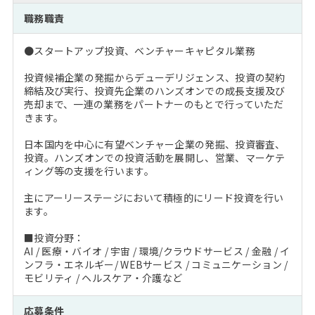
注目企業インタビュー
Career Talk Live
ニュースリリース
職務職責
インターン受入企業一覧
MBA NETWORKING
●スタートアップ投資、ベンチャーキャピタル業務
MBAを生かす求人特集
投資候補企業の発掘からデューデリジェンス、投資の契約
締結及び実行、投資先企業のハンズオンでの成長支援及び
年齢と年収の相関図
売却まで、一連の業務をパートナーのもとで行っていただ
きます。
日本国内を中心に有望ベンチャー企業の発掘、投資審査、
投資。ハンズオンでの投資活動を展開し、営業、マーケテ
ィング等の支援を行います。
主にアーリーステージにおいて積極的にリード投資を行い
ます。
■投資分野：
AI / 医療・バイオ / 宇宙 / 環境/クラウドサービス / 金融 / イ
ンフラ・エネルギー/ WEBサービス / コミュニケーション /
モビリティ / ヘルスケア・介護など
応募条件