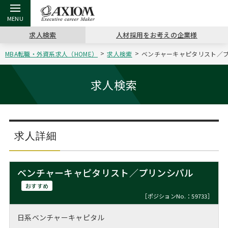
求人検索
人材採用をお考えの企業様
MBA転職・外資系求人（HOME）
求人検索
ベンチャーキャピタリスト／プリ
戻る
戻る
戻る
戻る
戻る
戻る
戻る
戻る
戻る
戻る
戻る
アクシアムの特長
キャリア支援 TOP
転職ツール TOP
転職コラム TOP
イベント・セミナー TOP
会社概要 TOP
ミッシ
お申し
キャリア
MBA留
英文レジ
求人検索
サービス案内
キャリアデザイン講座
英文レジュメの書き方
“展”職相談室
ジョブフェア
沿革
コンサ
キャリ
MBAの
日本から
パワー
（最新求人市場動向）
コンサルタントの紹介
職務経歴書の書き方
転職市場の明日をよめ
キャリアデザインセミナー
主なクライアント
代表メ
“展”
転職活
主な10
キーワ
求人詳細
ステージ別アドバイス
日本語履歴書テンプレート
コンサルティングの現場から
海外セミナー
アクセス
“展”
MBA
英文レ
MBAの転職事例
ベンチャーキャピタリスト／プリンシパル
よくある面接Q&A集
転職成功への4つの鍵
キャリアフォーラム
採用情報
おわり
おすすめ
MBAからのFAQ
［ポジションNo.：59733］
外資系／面接攻略のコツ
キャリアに効く一冊
プロ経営者の特別セミナー
パブリシティ
日系ベンチャーキャピタル
MBA留学生数の推移