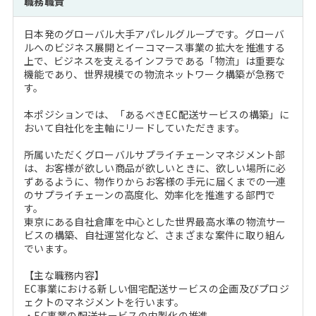
職務職責
注目企業インタビュー
Career Talk Live
ニュースリリース
インターン受入企業一覧
日本発のグローバル大手アパレルグループです。グローバ
MBA NETWORKING
ルへのビジネス展開とイーコマース事業の拡大を推進する
MBAを生かす求人特集
上で、ビジネスを支えるインフラである「物流」は重要な
機能であり、世界規模での物流ネットワーク構築が急務で
す。
年齢と年収の相関図
本ポジションでは、「あるべきEC配送サービスの構築」に
おいて自社化を主軸にリードしていただきます。
所属いただくグローバルサプライチェーンマネジメント部
は、お客様が欲しい商品が欲しいときに、欲しい場所に必
ずあるように、物作りからお客様の手元に届くまでの一連
のサプライチェーンの高度化、効率化を推進する部門で
す。
東京にある自社倉庫を中心とした世界最高水準の物流サー
ビスの構築、自社運営化など、さまざまな案件に取り組ん
でいます。
【主な職務内容】
EC事業における新しい個宅配送サービスの企画及びプロジ
ェクトのマネジメントを行います。
・EC事業の配送サービスの内製化の推進