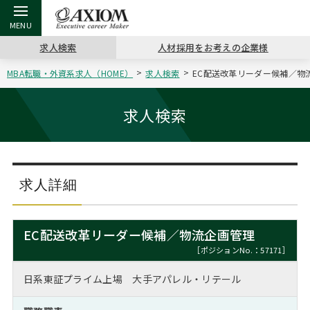
求人検索
人材採用をお考えの企業様
MBA転職・外資系求人（HOME）
求人検索
EC配送改革リーダー候補／物流
戻る
戻る
戻る
戻る
戻る
戻る
戻る
戻る
戻る
戻る
戻る
アクシアムの特長
キャリア支援 TOP
転職ツール TOP
転職コラム TOP
イベント・セミナー TOP
会社概要 TOP
ミッシ
お申し
キャリア
MBA留
英文レジ
求人検索
サービス案内
キャリアデザイン講座
英文レジュメの書き方
“展”職相談室
ジョブフェア
沿革
コンサ
キャリ
MBAの
日本から
パワー
（最新求人市場動向）
コンサルタントの紹介
職務経歴書の書き方
転職市場の明日をよめ
キャリアデザインセミナー
主なクライアント
代表メ
“展”
転職活
主な10
キーワ
求人詳細
ステージ別アドバイス
日本語履歴書テンプレート
コンサルティングの現場から
海外セミナー
アクセス
“展”
MBA
英文レ
MBAの転職事例
EC配送改革リーダー候補／物流企画管理
よくある面接Q&A集
転職成功への4つの鍵
キャリアフォーラム
採用情報
おわり
［ポジションNo.：57171］
MBAからのFAQ
日系東証プライム上場 大手アパレル・リテール
外資系／面接攻略のコツ
キャリアに効く一冊
プロ経営者の特別セミナー
パブリシティ
MBA留学生数の推移