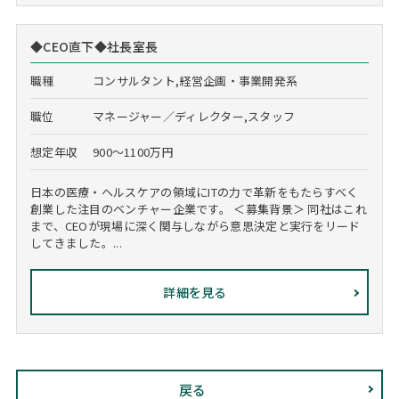
◆CEO直下◆社長室長
職種
コンサルタント,経営企画・事業開発系
職位
マネージャー／ディレクター,スタッフ
想定年収
900～1100万円
日本の医療・ヘルスケアの領域にITの力で革新をもたらすべく
創業した注目のベンチャー企業です。 ＜募集背景＞ 同社はこれ
まで、CEOが現場に深く関与しながら意思決定と実行をリード
してきました。...
詳細を見る
戻る