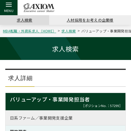
求人検索
人材採用をお考えの企業様
MBA転職・外資系求人（HOME）
求人検索
バリューアップ・事業開発担当者
戻る
戻る
戻る
戻る
戻る
戻る
戻る
戻る
戻る
戻る
戻る
アクシアムの特長
キャリア支援 TOP
転職ツール TOP
転職コラム TOP
イベント・セミナー TOP
会社概要 TOP
ミッシ
お申し
キャリア
MBA留
英文レジ
求人検索
サービス案内
キャリアデザイン講座
英文レジュメの書き方
“展”職相談室
ジョブフェア
沿革
コンサ
キャリ
MBAの
日本から
パワー
（最新求人市場動向）
コンサルタントの紹介
職務経歴書の書き方
転職市場の明日をよめ
キャリアデザインセミナー
主なクライアント
代表メ
“展”
転職活
主な10
キーワ
求人詳細
ステージ別アドバイス
日本語履歴書テンプレート
コンサルティングの現場から
海外セミナー
アクセス
“展”
MBA
英文レ
MBAの転職事例
バリューアップ・事業開発担当者
よくある面接Q&A集
転職成功への4つの鍵
キャリアフォーラム
採用情報
おわり
［ポジションNo.：57299］
MBAからのFAQ
日系ファーム／事業開発支援企業
外資系／面接攻略のコツ
キャリアに効く一冊
プロ経営者の特別セミナー
パブリシティ
MBA留学生数の推移