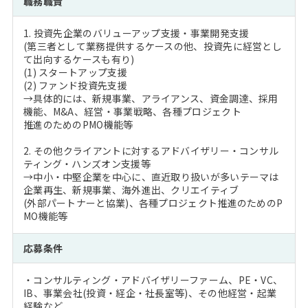
職務職責
注目企業インタビュー
Career Talk Live
ニュースリリース
インターン受入企業一覧
1. 投資先企業のバリューアップ支援・事業開発支援
MBA NETWORKING
(第三者として業務提供するケースの他、投資先に経営とし
MBAを生かす求人特集
て出向するケースも有り)
(1) スタートアップ支援
(2) ファンド投資先支援
年齢と年収の相関図
→具体的には、新規事業、アライアンス、資金調達、採用
機能、M&A、経営・事業戦略、各種プロジェクト
推進のためのPMO機能等
2. その他クライアントに対するアドバイザリー・コンサル
ティング・ハンズオン支援等
→中小・中堅企業を中心に、直近取り扱いが多いテーマは
企業再生、新規事業、海外進出、クリエイティブ
(外部パートナーと協業)、各種プロジェクト推進のためのP
MO機能等
応募条件
・コンサルティング・アドバイザリーファーム、PE・VC、
IB、事業会社(投資・経企・社長室等)、その他経営・起業
経験など