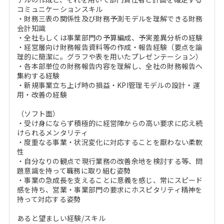
コミュニケーションスキル
・財務三表の関係性及び財務予測モデルを理解できる財務
会計知識
・全社もしくは事業部門の予算編成、予実差異分析の経験
・経営層向け財務報告資料等の作成・報告経験（要点を論
理的に簡潔に。グラフや表を用いたプレゼンテーション）
・各本部単位の財務報告内容を理解し、全社の財務報告へ
集約する経験
・新規事業立ち上げ時の損益・KPI管理モデルの設計・運
用・改善の経験
（ソフト面）
・受け身にならず積極的に経営陣からの高い要求に応え続
けられるメンタリティ
・度重なる事業・状況変化に対応することを厭わない柔軟
性
・自分なりの観点で現行業務の改善余地を検討する等、問
題意識を持って職務に取り組む姿勢
・事業の急成長を支えることに意義を感じ、常にスピード
感を持ち、営業・事業部門の要求にホスピタリティ精神を
持って対応する姿勢
あると望ましい経験/スキル