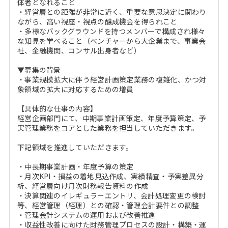
体者となれること
・経営層との距離が非常に近く、重要な意思決定に関わり
ながら、高い視座・視点の醸成機会を得られこと
・多様なバックグラウンドを持つメンバーで構成され様々
な知見を学べること（ベンチャーから大企業まで、事業会
社、金融機関、コンサル出身者など）
▼募集の背景
・事業規模拡大に伴う経営計画策定業務の複雑化、かつ対
象領域の拡大に対応するための増員
【具体的な仕事の内容】
経営企画部門にて、中期事業計画策定、年度予算策定、予
実管理業務をコアとした業務を担当していただきます。
下記領域を推進していただきます。
・中長期事業計画・年度予算の策定
・月次KPI・損益の着地見込作成、実績精査・予実差異分
析、経営層向け月次財務報告資料の作成
・決算関連のイレギュラーエントリ、会計処理変更の検討
等、経営管理（経理）との確認・管理会計要件との調整
・管理会計システムの運用および改善推進
・収益性改善に向けた財務管理プロセスの設計・構築・運