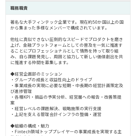
注目企業インタビュー
Career Talk Live
ニュースリリース
職務職責
インターン受入企業一覧
MBA NETWORKING
著名な大手フィンテック企業です。現在約50か国以上の国
MBAを生かす求人特集
から集まった多様なメンバーで構成されています。
他社に真似できない圧倒的なスピードでプロダクトを磨き
年齢と年収の相関図
上げ、金融プラットフォームとしての普及を一気に推進す
ることにプロフェッショナルとして情熱を持って取り組
み、自ら課題発見し、周囲と協力して新しい価値創出を共
に推進する仲間を募集します。
◆経営企画部のミッション
・グループの成長と収益性向上のドライブ
・事業成長の実現に必要な短期・中長期の経営計画策定及
び進捗管理
・各種KPI・損益の予実分析、経営層への報告・改善策提
案
・経営レベルの課題解決、戦略施策の実行支援
・上記を支える管理会計インフラの整備・運営
◆組織の構成・魅力
・Fintech領域トッププレイヤーの事業成長を実現する主