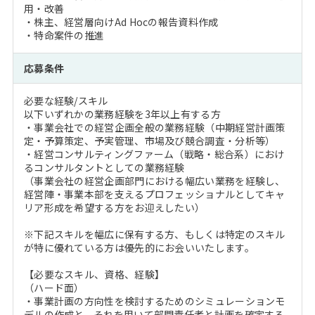
用・改善
・株主、経営層向けAd Hocの報告資料作成
・特命案件の推進
応募条件
必要な経験/スキル
以下いずれかの業務経験を3年以上有する方
・事業会社での経営企画全般の業務経験（中期経営計画策
定・予算策定、予実管理、市場及び競合調査・分析等）
・経営コンサルティングファーム（戦略・総合系）におけ
るコンサルタントとしての業務経験
（事業会社の経営企画部門における幅広い業務を経験し、
経営陣・事業本部を支えるプロフェッショナルとしてキャ
リア形成を希望する方をお迎えしたい）
※下記スキルを幅広に保有する方、もしくは特定のスキル
が特に優れている方は優先的にお会いいたします。
【必要なスキル、資格、経験】
（ハード面）
・事業計画の方向性を検討するためのシミュレーションモ
デルの作成と、それを用いて部門責任者と計画を確定する