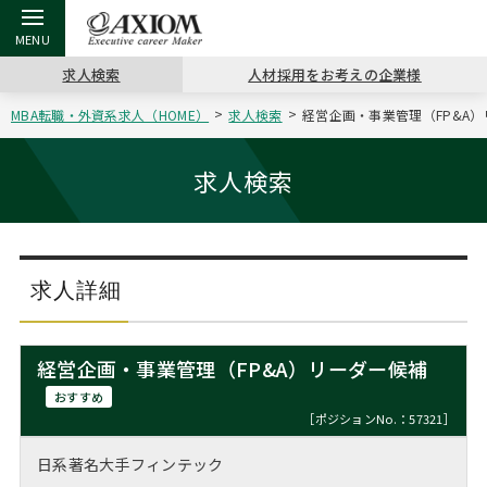
求人検索
人材採用をお考えの企業様
MBA転職・外資系求人（HOME）
求人検索
経営企画・事業管理（FP&A）
戻る
戻る
戻る
戻る
戻る
戻る
戻る
戻る
戻る
戻る
戻る
アクシアムの特長
キャリア支援 TOP
転職ツール TOP
転職コラム TOP
イベント・セミナー TOP
会社概要 TOP
ミッシ
お申し
キャリア
MBA留
英文レジ
求人検索
サービス案内
キャリアデザイン講座
英文レジュメの書き方
“展”職相談室
ジョブフェア
沿革
コンサ
キャリ
MBAの
日本から
パワー
（最新求人市場動向）
コンサルタントの紹介
職務経歴書の書き方
転職市場の明日をよめ
キャリアデザインセミナー
主なクライアント
代表メ
“展”
転職活
主な10
キーワ
求人詳細
ステージ別アドバイス
日本語履歴書テンプレート
コンサルティングの現場から
海外セミナー
アクセス
“展”
MBA
英文レ
MBAの転職事例
経営企画・事業管理（FP&A）リーダー候補
よくある面接Q&A集
転職成功への4つの鍵
キャリアフォーラム
採用情報
おわり
おすすめ
MBAからのFAQ
［ポジションNo.：57321］
外資系／面接攻略のコツ
キャリアに効く一冊
プロ経営者の特別セミナー
パブリシティ
日系著名大手フィンテック
MBA留学生数の推移