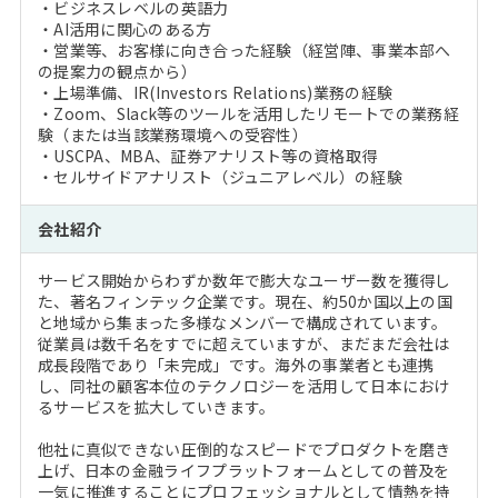
・ビジネスレベルの英語力
・AI活用に関心のある方
・営業等、お客様に向き合った経験（経営陣、事業本部へ
の提案力の観点から）
・上場準備、IR(Investors Relations)業務の経験
・Zoom、Slack等のツールを活用したリモートでの業務経
験（または当該業務環境への受容性）
・USCPA、MBA、証券アナリスト等の資格取得
・セルサイドアナリスト（ジュニアレベル）の経験
会社紹介
サービス開始からわずか数年で膨大なユーザー数を獲得し
た、著名フィンテック企業です。現在、約50か国以上の国
と地域から集まった多様なメンバーで構成されています。
従業員は数千名をすでに超えていますが、まだまだ会社は
成長段階であり「未完成」です。海外の事業者とも連携
し、同社の顧客本位のテクノロジーを活用して日本におけ
るサービスを拡大していきます。
他社に真似できない圧倒的なスピードでプロダクトを磨き
上げ、日本の金融ライフプラットフォームとしての普及を
一気に推進することにプロフェッショナルとして情熱を持