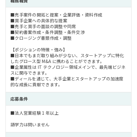
職務職責
注目企業インタビュー
Career Talk Live
ニュースリリース
インターン受入企業一覧
■売手案件の開拓と提案・企業評価・資料作成
MBA NETWORKING
■買手企業への具体的な提案
MBAを生かす求人特集
■売手と買手の面談の調整や同席
■契約書案作成・条件調整・条件交渉
■クロージング書類作成・調整
年齢と年収の相関図
【ポジションの特徴・強み】
■日本でもまだ取り組みが少ない、スタートアップに特化
したグロース型 M&A に携わることができます。
■企業属性は IT テクノロジー領域メインで、最先端ビジネ
スに関与できます。
■ディールを通じて、大手企業とスタートアップの加速度
的な成長に貢献できます。
応募条件
■法人営業経験 1 年以上
語学力は問いません