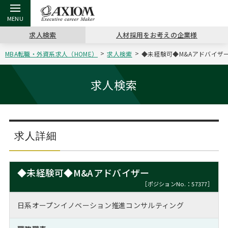
求人検索
人材採用をお考えの企業様
MBA転職・外資系求人（HOME）
求人検索
◆未経験可◆M&Aアドバイザー
戻る
戻る
戻る
戻る
戻る
戻る
戻る
戻る
戻る
戻る
戻る
アクシアムの特長
キャリア支援 TOP
転職ツール TOP
転職コラム TOP
イベント・セミナー TOP
会社概要 TOP
ミッシ
お申し
キャリア
MBA留
英文レジ
求人検索
サービス案内
キャリアデザイン講座
英文レジュメの書き方
“展”職相談室
ジョブフェア
沿革
コンサ
キャリ
MBAの
日本から
パワー
（最新求人市場動向）
コンサルタントの紹介
職務経歴書の書き方
転職市場の明日をよめ
キャリアデザインセミナー
主なクライアント
代表メ
“展”
転職活
主な10
キーワ
求人詳細
ステージ別アドバイス
日本語履歴書テンプレート
コンサルティングの現場から
海外セミナー
アクセス
“展”
MBA
英文レ
MBAの転職事例
◆未経験可◆M&Aアドバイザー
よくある面接Q&A集
転職成功への4つの鍵
キャリアフォーラム
採用情報
おわり
［ポジションNo.：57377］
MBAからのFAQ
日系オープンイノベーション推進コンサルティング
外資系／面接攻略のコツ
キャリアに効く一冊
プロ経営者の特別セミナー
パブリシティ
MBA留学生数の推移