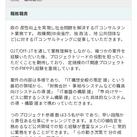
注目企業インタビュー
Career Talk Live
ニュースリリース
インターン受入企業一覧
職務職責
MBA NETWORKING
MBAを生かす求人特集
政の 産性向上を実現し社会問題を解決するITコンサルタン
ト業務です。 政機関(中央省庁、独 政法 、地 公共団体な
ど)に対するITコンサルティングに従事していただきます。
年齢と年収の相関図
OJT/Off-JTを通して業務理解をしながら、幾つかの案件を
経験いただいた後、プロジェクトリードの役割を担ってい
ただくことを期待しており、 定規模のIT関連プロジェクト
でのPMやPL経験を重視しています。
案件の内容は多様であり、「IT構想全般の策定 援」という
最初の領域から、「財務会計・ 事給与システムなどの職員
向けシステムの導 援」「IT基盤の構築 援」「市 向けサー
ビスに関するシステム構築 援」といった具体的なシステム
の導 ・構築 援まで携わっていただきます。
つのプロジェクト参画 数は3-5名が中 であり、早い段階か
ら責任ある仕事にチャレンジできます。またCIO補佐官を
務めるなど公共領域での知 と経験が豊富なメンバーと 常的
に業務をすることができます。「 らの動き次第で 分の成