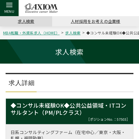
求人検索
人材採用をお考えの企業様
MBA転職・外資系求人（HOME）
求人検索
◆コンサル未経験OK◆公共公益
戻る
戻る
戻る
戻る
戻る
戻る
戻る
戻る
戻る
戻る
戻る
アクシアムの特長
キャリア支援 TOP
転職ツール TOP
転職コラム TOP
イベント・セミナー TOP
会社概要 TOP
ミッシ
お申し
キャリア
MBA留
英文レジ
求人検索
サービス案内
キャリアデザイン講座
英文レジュメの書き方
“展”職相談室
ジョブフェア
沿革
コンサ
キャリ
MBAの
日本から
パワー
（最新求人市場動向）
コンサルタントの紹介
職務経歴書の書き方
転職市場の明日をよめ
キャリアデザインセミナー
主なクライアント
代表メ
“展”
転職活
主な10
キーワ
求人詳細
ステージ別アドバイス
日本語履歴書テンプレート
コンサルティングの現場から
海外セミナー
アクセス
“展”
MBA
英文レ
MBAの転職事例
◆コンサル未経験OK◆公共公益領域・ITコン
よくある面接Q&A集
転職成功への4つの鍵
キャリアフォーラム
採用情報
サルタント（PM/PLクラス）
おわり
MBAからのFAQ
［ポジションNo.：57503］
外資系／面接攻略のコツ
キャリアに効く一冊
プロ経営者の特別セミナー
パブリシティ
日系コンサルティングファーム（在宅中心／東京・大阪・
MBA留学生数の推移
札幌・福岡勤務）