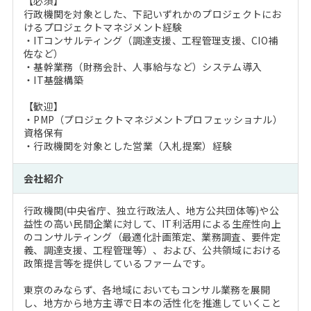
【必須】
行政機関を対象とした、下記いずれかのプロジェクトにお
けるプロジェクトマネジメント経験
・ITコンサルティング（調達支援、工程管理支援、CIO補
佐など）
・基幹業務（財務会計、人事給与など）システム導入
・IT基盤構築
【歓迎】
・PMP（プロジェクトマネジメントプロフェッショナル）
資格保有
・行政機関を対象とした営業（入札提案）経験
会社紹介
行政機関(中央省庁、独立行政法人、地方公共団体等)や公
益性の高い民間企業に対して、IT利活用による生産性向上
のコンサルティング（最適化計画策定、業務調査、要件定
義、調達支援、工程管理等）、および、公共領域における
政策提言等を提供しているファームです。
東京のみならず、各地域においてもコンサル業務を展開
し、地方から地方主導で日本の活性化を推進していくこと