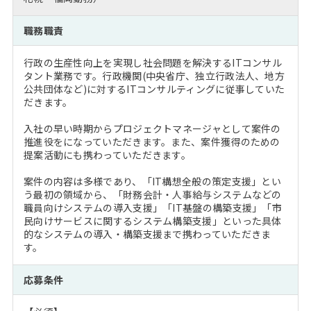
注目企業インタビュー
Career Talk Live
ニュースリリース
インターン受入企業一覧
職務職責
MBA NETWORKING
MBAを生かす求人特集
行政の生産性向上を実現し社会問題を解決するITコンサル
タント業務です。行政機関(中央省庁、独立行政法人、地方
公共団体など)に対するITコンサルティングに従事していた
年齢と年収の相関図
だきます。
入社の早い時期からプロジェクトマネージャとして案件の
推進役をになっていただきます。また、案件獲得のための
提案活動にも携わっていただきます。
案件の内容は多様であり、「IT構想全般の策定支援」とい
う最初の領域から、「財務会計・人事給与システムなどの
職員向けシステムの導入支援」「IT基盤の構築支援」「市
民向けサービスに関するシステム構築支援」といった具体
的なシステムの導入・構築支援まで携わっていただきま
す。
応募条件