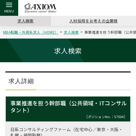
求人検索
人材採用をお考えの企業様
MBA転職・外資系求人（HOME）
求人検索
事業推進を担う幹部職（公共領
戻る
戻る
戻る
戻る
戻る
戻る
戻る
戻る
戻る
戻る
戻る
アクシアムの特長
キャリア支援 TOP
転職ツール TOP
転職コラム TOP
イベント・セミナー TOP
会社概要 TOP
ミッシ
お申し
キャリア
MBA留
英文レジ
求人検索
サービス案内
キャリアデザイン講座
英文レジュメの書き方
“展”職相談室
ジョブフェア
沿革
コンサ
キャリ
MBAの
日本から
パワー
（最新求人市場動向）
コンサルタントの紹介
職務経歴書の書き方
転職市場の明日をよめ
キャリアデザインセミナー
主なクライアント
代表メ
“展”
転職活
主な10
キーワ
求人詳細
ステージ別アドバイス
日本語履歴書テンプレート
コンサルティングの現場から
海外セミナー
アクセス
“展”
MBA
英文レ
MBAの転職事例
事業推進を担う幹部職（公共領域・ITコンサル
よくある面接Q&A集
転職成功への4つの鍵
キャリアフォーラム
採用情報
タント）
おわり
MBAからのFAQ
［ポジションNo.：57504］
外資系／面接攻略のコツ
キャリアに効く一冊
プロ経営者の特別セミナー
パブリシティ
日系コンサルティングファーム（在宅中心／東京・大阪・
MBA留学生数の推移
札幌・福岡勤務）