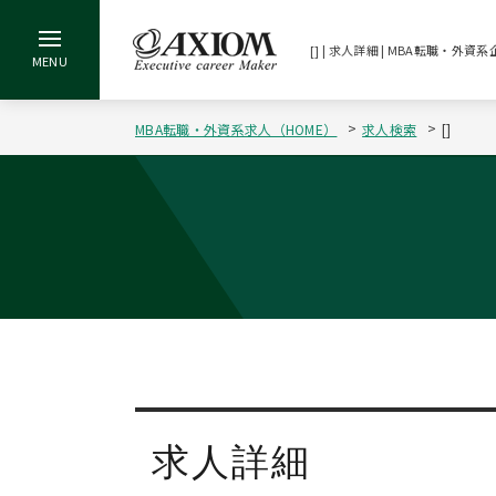
[] | 求人詳細 | MBA転職・
MBA転職・外資系求人（HOME）
求人検索
[]
求人詳細