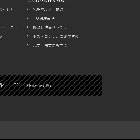
こだわり条件から探す
員など）
MBAホルダー優遇
IPO関連業務
シャリスト
優良＆注目ベンチャー
系
ポストコンサルにおすすめ
起業・創業に役立つ
5階
TEL：
03-6206-7197