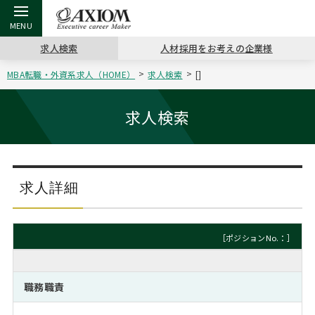
求人検索
人材採用をお考えの企業様
MBA転職・外資系求人（HOME）
求人検索
[]
戻る
戻る
戻る
戻る
戻る
戻る
戻る
戻る
戻る
戻る
戻る
アクシアムの特長
キャリア支援 TOP
転職ツール TOP
転職コラム TOP
イベント・セミナー TOP
会社概要 TOP
ミッシ
お申し
キャリア
MBA留
英文レジ
求人検索
サービス案内
キャリアデザイン講座
英文レジュメの書き方
“展”職相談室
ジョブフェア
沿革
コンサ
キャリ
MBAの
日本から
パワー
（最新求人市場動向）
コンサルタントの紹介
職務経歴書の書き方
転職市場の明日をよめ
キャリアデザインセミナー
主なクライアント
代表メ
“展”
転職活
主な10
キーワ
求人詳細
ステージ別アドバイス
日本語履歴書テンプレート
コンサルティングの現場から
海外セミナー
アクセス
“展”
MBA
英文レ
MBAの転職事例
［ポジションNo.：］
よくある面接Q&A集
転職成功への4つの鍵
キャリアフォーラム
採用情報
おわり
MBAからのFAQ
職務職責
外資系／面接攻略のコツ
キャリアに効く一冊
プロ経営者の特別セミナー
パブリシティ
MBA留学生数の推移