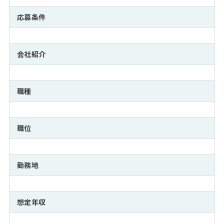
注目企業インタビュー
Career Talk Live
ニュースリリース
インターン受入企業一覧
応募条件
MBA NETWORKING
MBAを生かす求人特集
会社紹介
年齢と年収の相関図
職種
職位
勤務地
想定年収