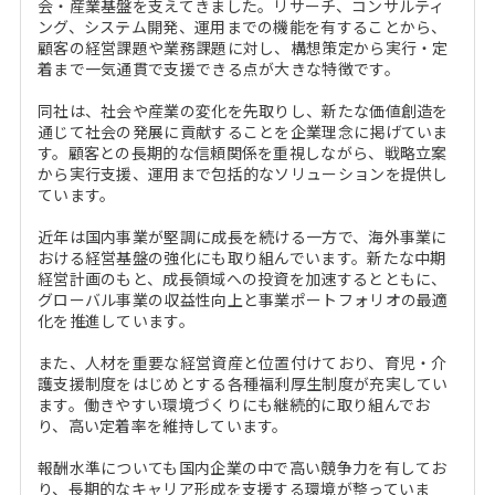
会・産業基盤を支えてきました。リサーチ、コンサルティ
ング、システム開発、運用までの機能を有することから、
顧客の経営課題や業務課題に対し、構想策定から実行・定
着まで一気通貫で支援できる点が大きな特徴です。
同社は、社会や産業の変化を先取りし、新たな価値創造を
通じて社会の発展に貢献することを企業理念に掲げていま
す。顧客との長期的な信頼関係を重視しながら、戦略立案
から実行支援、運用まで包括的なソリューションを提供し
ています。
近年は国内事業が堅調に成長を続ける一方で、海外事業に
おける経営基盤の強化にも取り組んでいます。新たな中期
経営計画のもと、成長領域への投資を加速するとともに、
グローバル事業の収益性向上と事業ポートフォリオの最適
化を推進しています。
また、人材を重要な経営資産と位置付けており、育児・介
護支援制度をはじめとする各種福利厚生制度が充実してい
ます。働きやすい環境づくりにも継続的に取り組んでお
り、高い定着率を維持しています。
報酬水準についても国内企業の中で高い競争力を有してお
り、長期的なキャリア形成を支援する環境が整っていま