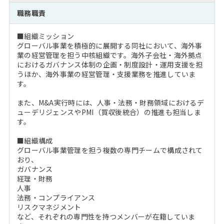
注目企業インタビュー
Career Talk Live
ニュースリリース
職務職責
インターン受入企業一覧
MBA NETWORKING
■組織ミッション
MBAを生かす求人特集
グローバル事業を積極的に展開する同社において、海外事
業の経営管理を担う中核組織です。海外子会社・海外拠点
におけるガバナンス体制の企画・制度設計・運用支援を担
年齢と年収の相関図
うほか、海外事業の経営管理・支援業務を推進していま
す。
また、M&A実行時には、人事・法務・財務領域におけるデ
ューデリジェンスやPMI（買収後統合）の推進も担当しま
す。
■組織構成
グローバル事業管理を担う複数の専門チームで構成されて
おり、
ガバナンス
経理・財務
人事
法務・コンプライアンス
リスクマネジメント
など、それぞれの専門性を持つメンバーが在籍していま