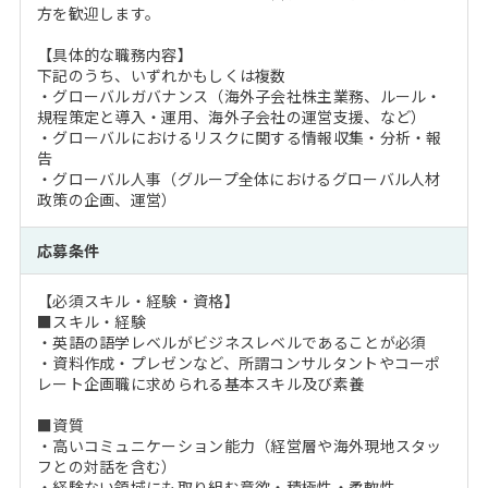
方を歓迎します。
【具体的な職務内容】
下記のうち、いずれかもしくは複数
・グローバルガバナンス（海外子会社株主業務、ルール・
規程策定と導入・運用、海外子会社の運営支援、など）
・グローバルにおけるリスクに関する情報収集・分析・報
告
・グローバル人事（グループ全体におけるグローバル人材
政策の企画、運営）
応募条件
【必須スキル・経験・資格】
■スキル・経験
・英語の語学レベルがビジネスレベルであることが必須
・資料作成・プレゼンなど、所謂コンサルタントやコーポ
レート企画職に求められる基本スキル及び素養
■資質
・高いコミュニケーション能力（経営層や海外現地スタッ
フとの対話を含む）
・経験ない領域にも取り組む意欲・積極性・柔軟性