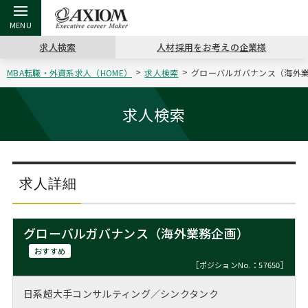
求人検索
人材採用をお考えの企業様
MBA転職・外資系求人（HOME）
求人検索
グローバルガバナンス（海外業
戻る
戻る
戻る
戻る
戻る
戻る
戻る
戻る
戻る
戻る
戻る
アクシアムの特長
キャリア支援 TOP
転職ツール TOP
転職コラム TOP
イベント・セミナー TOP
会社概要 TOP
ミッシ
お申し
キャリア
MBA留
英文レジ
求人検索
サービス案内
キャリアデザイン講座
英文レジュメの書き方
“展”職相談室
ジョブフェア
沿革
コンサ
キャリ
MBAの
日本から
パワー
（最新求人市場動向）
コンサルタントの紹介
職務経歴書の書き方
転職市場の明日をよめ
キャリアデザインセミナー
主なクライアント
代表メ
“展”
転職活
主な10
キーワ
求人詳細
ステージ別アドバイス
日本語履歴書テンプレート
コンサルティングの現場から
海外セミナー
アクセス
“展”
MBA
英文レ
MBAの転職事例
グローバルガバナンス（海外業務企画）
よくある面接Q&A集
転職成功への4つの鍵
キャリアフォーラム
採用情報
おわり
おすすめ
MBAからのFAQ
［ポジションNo.：57650］
外資系／面接攻略のコツ
キャリアに効く一冊
プロ経営者の特別セミナー
パブリシティ
日系超大手コンサルティング／シンクタンク
MBA留学生数の推移