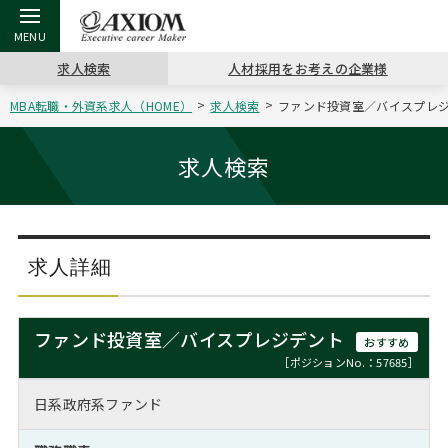
求人検索
人材採用をお考えの企業様
MBA転職・外資系求人（HOME）
求人検索
ファンド投資室／バイスプレジデ
戻る
戻る
戻る
戻る
戻る
戻る
戻る
戻る
戻る
戻る
戻る
アクシアムの特長
キャリア支援 TOP
転職ツール TOP
転職コラム TOP
イベント・セミナー TOP
会社概要 TOP
ミッシ
お申し
キャリア
MBA留
英文レジ
求人検索
サービス案内
キャリアデザイン講座
英文レジュメの書き方
“展”職相談室
ジョブフェア
沿革
コンサ
キャリ
MBAの
日本から
パワー
（最新求人市場動向）
コンサルタントの紹介
職務経歴書の書き方
転職市場の明日をよめ
キャリアデザインセミナー
主なクライアント
代表メ
“展”
転職活
主な10
キーワ
求人詳細
ステージ別アドバイス
日本語履歴書テンプレート
コンサルティングの現場から
海外セミナー
アクセス
“展”
MBA
英文レ
MBAの転職事例
ファンド投資室／バイスプレジデント
おすすめ
よくある面接Q&A集
転職成功への4つの鍵
キャリアフォーラム
採用情報
おわり
［ポジションNo.：57685］
MBAからのFAQ
日系政府系ファンド
外資系／面接攻略のコツ
キャリアに効く一冊
プロ経営者の特別セミナー
パブリシティ
MBA留学生数の推移