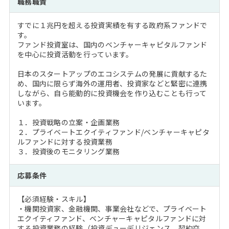
職務職責
注目企業インタビュー
Career Talk Live
ニュースリリース
インターン受入企業一覧
すでに１兆円を超える投資実績を有する政府系ファンドで
MBA NETWORKING
す。
MBAを生かす求人特集
ファンド投資室は、国内のベンチャーキャピタルファンド
を中心に投資活動を行っています。
年齢と年収の相関図
日本のスタートアップのエコシステムの発展に貢献するた
め、国内に限らず海外の運用者、投資家などと緊密に連携
しながら、自ら能動的に投資機会を作り込むことも行って
います。
１．投資戦略の立案・企画業務
２．プライベートエクイティファンド/ベンチャーキャピタ
ルファンドに対する投資業務
３．投資後のモニタリング業務
応募条件
【必須経験・スキル】
・機関投資家、金融機関、事業会社などで、プライベート
エクイティファンド、ベンチャーキャピタルファンドに対
する投資業務の経験（投資デューデリジェンス、契約交