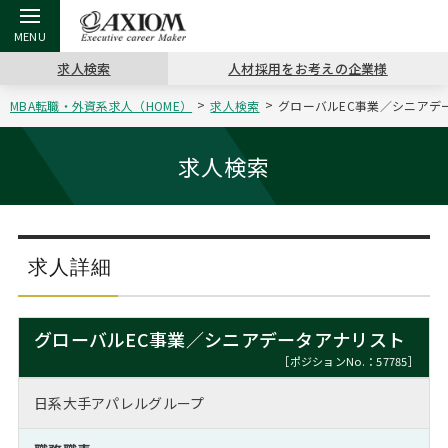
求人検索
人材採用をお考えの企業様
MBA転職・外資系求人（HOME）
求人検索
グローバルEC事業／シニアデー
戻る
戻る
戻る
戻る
戻る
戻る
戻る
戻る
戻る
戻る
戻る
アクシアムの特長
キャリア支援 TOP
転職ツール TOP
転職コラム TOP
イベント・セミナー TOP
会社概要 TOP
ミッシ
お申し
キャリア
MBA留
英文レジ
求人検索
サービス案内
キャリアデザイン講座
英文レジュメの書き方
“展”職相談室
ジョブフェア
沿革
コンサ
キャリ
MBAの
日本から
パワー
（最新求人市場動向）
コンサルタントの紹介
職務経歴書の書き方
転職市場の明日をよめ
キャリアデザインセミナー
主なクライアント
代表メ
“展”
転職活
主な10
キーワ
求人詳細
ステージ別アドバイス
日本語履歴書テンプレート
コンサルティングの現場から
海外セミナー
アクセス
“展”
MBA
英文レ
MBAの転職事例
グローバルEC事業／シニアデータアナリスト
よくある面接Q&A集
転職成功への4つの鍵
キャリアフォーラム
採用情報
おわり
［ポジションNo.：57785］
MBAからのFAQ
日系大手アパレルグループ
外資系／面接攻略のコツ
キャリアに効く一冊
プロ経営者の特別セミナー
パブリシティ
MBA留学生数の推移