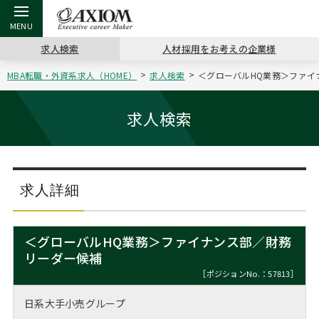
求人検索
人材採用をお考えの企業様
MBA転職・外資系求人（HOME）
求人検索
＜グローバルHQ業務＞ファイナ
戻る
戻る
戻る
戻る
戻る
戻る
戻る
戻る
戻る
戻る
戻る
アクシアムの特長
キャリア支援 TOP
転職ツール TOP
転職コラム TOP
イベント・セミナー TOP
会社概要 TOP
ミッシ
お申し
キャリア
MBA留
英文レジ
求人検索
サービス案内
キャリアデザイン講座
英文レジュメの書き方
“展”職相談室
ジョブフェア
沿革
コンサ
キャリ
MBAの
日本から
パワー
（最新求人市場動向）
コンサルタントの紹介
職務経歴書の書き方
転職市場の明日をよめ
キャリアデザインセミナー
主なクライアント
代表メ
“展”
転職活
主な10
キーワ
求人詳細
ステージ別アドバイス
日本語履歴書テンプレート
コンサルティングの現場から
海外セミナー
アクセス
“展”
MBA
英文レ
MBAの転職事例
＜グローバルHQ業務＞ファイナンス部／財務
よくある面接Q&A集
転職成功への4つの鍵
キャリアフォーラム
採用情報
リーダー候補
おわり
MBAからのFAQ
［ポジションNo.：57813］
外資系／面接攻略のコツ
キャリアに効く一冊
プロ経営者の特別セミナー
パブリシティ
日系大手小売グループ
MBA留学生数の推移