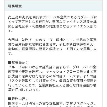
注目企業インタビュー
Career Talk Live
ニュースリリース
職務職責
インターン受入企業一覧
MBA NETWORKING
売上高10兆円を目指すグローバル企業である同グループに
MBAを生かす求人特集
とって不可欠となる存在が、堅固なファイナンス基盤を構
築し全社変革・利益成長の推進役となるファイナンス部で
す。
年齢と年収の相関図
今回は、財務チームのリーダー候補として、世界の各国事
業の金庫番的な役割に留まらず、全社の利益構造を考え、
能動的に経営課題の発見と解決をリード頂く方を募集しま
す。
■部署概要：
グループ内における財務業務に留まらず、グローバルの金
融市場や規制を理解し、キャッシュ・フローの最大化と支
払債務の確実な履行をするのが財務チームです。また財務
リスクを先取りして対策を打ち、最適な資金運用や調達を
行っていくことで、企業成長を支える磐石な財務基盤の構
築を目指しています。
■職務内容：
財務チームは円貨・外貨の支払業務、為替リスクヘッジ、