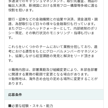
多通貨でのキャッシュマネジメント、取引先審査、商品の
輸出入決済、新規国における貿易フロー構築等多岐に渡る
役割を担います。
銀行・証券などの金融機関との協業や決済、資金運用・調
達、為替取引など日々の様々な金融取引も行っています。
またグローバルヘッドクォーターとして、内部統制のポリ
シー策定、その執行状況のモニタリング・指導も行いま
す。
これらをいくつかのチームにおいて業務分担しており、選
考における適性をもとにグローバルメンバーのマネジメン
ト、協業しながら経営課題の発見と解決をリード頂きま
す。
※職務内容は、部署異動及び組織変更により、本部各部署
に関連する業務の範囲で変更となる場合があります。
※勤務地は、海外含め会社の定める場所に変更することが
あります。
応募条件
■必要な経験・スキル・能力