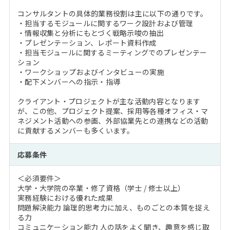
コンサルタントの具体的業務役割は主に以下の通りです。
・担当するモジュールに関するワーク設計および管理
・情報収集と分析にもとづく戦略示唆の抽出
・プレゼンテーション、レポート資料作成
・担当モジュールに関するミーティングでのプレゼンテー
ション
・ワークショップおよびインタビューの実施
・配下メンバーへの指示・指導
クライアント・プロジェクトが主な活動内容となります
が、この他、プロジェクト提案、採用等各種オフィス・マ
ネジメント活動への参画、外部協業先との連携などの活動
に貢献するメンバーも多くいます。
応募条件
＜必須要件＞
大学・大学院の卒業・修了資格（学士 / 修士以上）
実務経験における優れた成果
問題解決能力 論理的思考力に加え、ものごとの本質を捉え
る力
コミュニケーション能力 人の話をよく聞き、趣意を感じ取