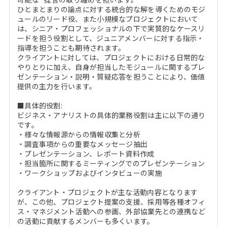
ひとまとまりの論点に対する統合的な解を導くためのモジ
ュールのリード役、また小規模なプロジェクトにおいて
は、シニア・プロフェッショナルの下で実質的なケースリ
ードを担う役割として、ジュニアメンバーに対する指示・
指導を担うことも期待されます。
クライアントに対しては、プロジェクトにおける日常的な
やりとりに加え、自身が担当したモジュールに関するプレ
ゼンテーション・説明・質疑応答を担うことにより、価値
提供の主力を行います。
■具体的役割:
ビジネス・アナリストの具体的業務役割は主に以下の通り
です。
・様々な情報源からの情報収集と分析
・調査事項からの重要なメッセージ抽出
・プレゼンテーション、レポート資料作成
・担当箇所に関するミーティングでのプレゼンテーション
・ワークショップおよびインタビューの実施
クライアント・プロジェクトが主な活動内容となります
が、この他、プロジェクト提案の支援、採用等各種オフィ
ス・マネジメント活動への参画、外部協業先との連携など
の活動に貢献するメンバーも多くいます。