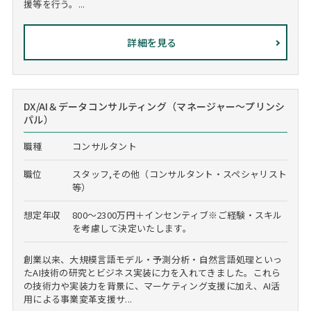
援等を行う。...
詳細を見る
DX/AI＆データコンサルティング（マネージャー～プリンシ
パル）
職種
コンサルタント
職位
スタッフ,その他（コンサルタント・スペシャリスト
等）
想定年収
800～2300万円＋インセンティブ※ご経験・スキル
を考慮して決定いたします。
創業以来、大規模言語モデル・予測分析・自然言語処理といっ
たAI技術の研究とビジネス実装に力を入れてきました。これら
の技術力や実装力を背景に、マーケティング支援に加え、AI活
用による事業変革支援サ...