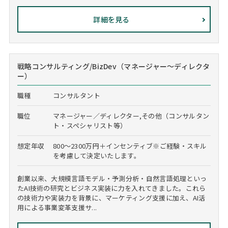
詳細を見る
戦略コンサルティング/BizDev（マネージャー～ディレクタ
ー）
職種
コンサルタント
職位
マネージャー／ディレクター,その他（コンサルタン
ト・スペシャリスト等）
想定年収
800～2300万円＋インセンティブ※ご経験・スキル
を考慮して決定いたします。
創業以来、大規模言語モデル・予測分析・自然言語処理といっ
たAI技術の研究とビジネス実装に力を入れてきました。これら
の技術力や実装力を背景に、マーケティング支援に加え、AI活
用による事業変革支援サ...