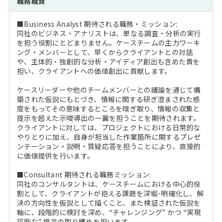
職務職責
注目企業インタビュー
Career Talk Live
ニュースリリース
インターン受入企業一覧
■Business Analyst 期待される職務・ミッション:
MBA NETWORKING
同社のビジネス・アナリストは、単なる調査・分析の実行
MBAを生かす求人特集
を担う役割にとどまりません。ケースチームの主力ワーキ
ング・メンバーとして、早くからクライアントとの対話
や、主体的・独創的な分析・アイディア創出も含めた責を
年齢と年収の相関図
担い、クライアントへの価値創出に貢献します。
ケースリーダーや他のチームメンバーとの議論を通じて構
築された仮説にもとづき、情報に関する研ぎ澄まされた感
度をもってその意味するところを嗅ぎ取り、情報の収集と
提示を超えた示唆導出の一翼を担うことを期待されます。
クライアントに対しては、プロジェクトにおける日常的な
やりとりに加え、自身が担当した作業箇所に関するプレゼ
ンテーション・説明・質疑応答を担うことにより、直接的
に価値提供を行います。
■Consultant 期待される職務ミッション:
同社のコンサルタントは、ケースチームにおける中心的役
割として、クライアントが抱える課題を深堀･明確化し、解
決の方向性を仮説として描くこと、また検証された仮説を
軸に、段階的に検討を深め、“チャレンジング” かつ “実現
可能な” 提言の取り纏めを担います。