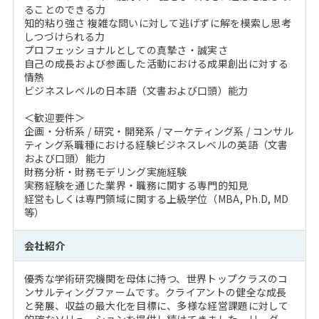
ることのできる力
知的粘り強さ 複雑な問いに対して逃げずに解を模索し思考
しつづけられる力
プロフェッショナルとしての真摯さ・誠実さ
自己の成長および参画した活動における成果創出に対する
情熱
ビジネスレベルの日本語（文書および口頭）能力
＜歓迎要件＞
企画・分析系 / 研究・開発系 / マーケティング系 / コンサル
ティング系職種における経験ビジネスレベルの英語（文書
および口頭）能力
財務分析・財務モデリング実施経験
実務経験を通じた業界・職務に関する専門的知見
経営もしくは専門領域に関する上級学位（MBA, Ph.D, MD
等）
会社紹介
優秀な学術研究機関を母体に持つ、世界トップクラスのコ
ンサルティングファームです。クライアントの健全な成長
と発展、収益の最大化を目標に、多様な経営課題に対して