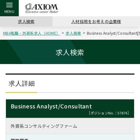
求人検索
人材採用をお考えの企業様
MBA転職・外資系求人（HOME）
求人検索
Business Analyst/Cons
戻る
戻る
戻る
戻る
戻る
戻る
戻る
戻る
戻る
戻る
戻る
アクシアムの特長
キャリア支援 TOP
転職ツール TOP
転職コラム TOP
イベント・セミナー TOP
会社概要 TOP
ミッシ
お申し
キャリア
MBA留
英文レジ
求人検索
サービス案内
キャリアデザイン講座
英文レジュメの書き方
“展”職相談室
ジョブフェア
沿革
コンサ
キャリ
MBAの
日本から
パワー
（最新求人市場動向）
コンサルタントの紹介
職務経歴書の書き方
転職市場の明日をよめ
キャリアデザインセミナー
主なクライアント
代表メ
“展”
転職活
主な10
キーワ
求人詳細
ステージ別アドバイス
日本語履歴書テンプレート
コンサルティングの現場から
海外セミナー
アクセス
“展”
MBA
英文レ
MBAの転職事例
Business Analyst/Consultant
よくある面接Q&A集
転職成功への4つの鍵
キャリアフォーラム
採用情報
おわり
［ポジションNo.：57874］
MBAからのFAQ
外資系コンサルティングファーム
外資系／面接攻略のコツ
キャリアに効く一冊
プロ経営者の特別セミナー
パブリシティ
MBA留学生数の推移