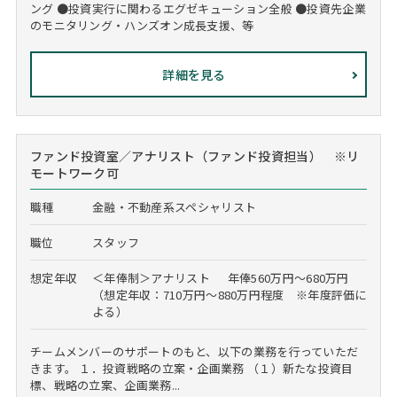
ング ●投資実行に関わるエグゼキューション全般 ●投資先企業
のモニタリング・ハンズオン成長支援、等
詳細を見る
ファンド投資室／アナリスト（ファンド投資担当） ※リ
モートワーク可
職種
金融・不動産系スペシャリスト
職位
スタッフ
想定年収
＜年俸制＞アナリスト 年俸560万円～680万円
（想定年収：710万円～880万円程度 ※年度評価に
よる）
チームメンバーのサポートのもと、以下の業務を行っていただ
きます。 １．投資戦略の立案・企画業務 （１）新たな投資目
標、戦略の立案、企画業務...