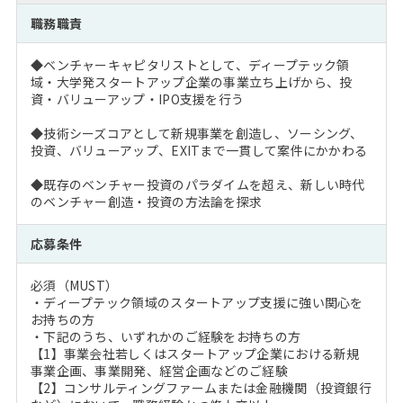
注目企業インタビュー
Career Talk Live
ニュースリリース
職務職責
インターン受入企業一覧
MBA NETWORKING
◆ベンチャーキャピタリストとして、ディープテック領
MBAを生かす求人特集
域・大学発スタートアップ企業の事業立ち上げから、投
資・バリューアップ・IPO支援を行う
年齢と年収の相関図
◆技術シーズコアとして新規事業を創造し、ソーシング、
投資、バリューアップ、EXITまで一貫して案件にかかわる
◆既存のベンチャー投資のパラダイムを超え、新しい時代
のベンチャー創造・投資の方法論を探求
応募条件
必須（MUST）
・ディープテック領域のスタートアップ支援に強い関心を
お持ちの方
・下記のうち、いずれかのご経験をお持ちの方
【1】事業会社若しくはスタートアップ企業における新規
事業企画、事業開発、経営企画などのご経験
【2】コンサルティングファームまたは金融機関（投資銀行