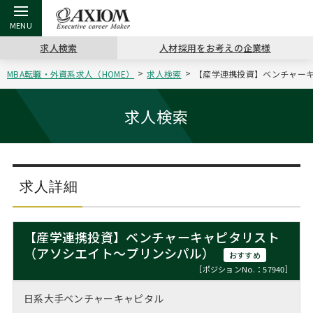
求人検索
人材採用をお考えの企業様
MBA転職・外資系求人（HOME）
求人検索
【産学連携投資】ベンチャーキ
戻る
戻る
戻る
戻る
戻る
戻る
戻る
戻る
戻る
戻る
戻る
アクシアムの特長
キャリア支援 TOP
転職ツール TOP
転職コラム TOP
イベント・セミナー TOP
会社概要 TOP
ミッシ
お申し
キャリア
MBA留
英文レジ
求人検索
サービス案内
キャリアデザイン講座
英文レジュメの書き方
“展”職相談室
ジョブフェア
沿革
コンサ
キャリ
MBAの
日本から
パワー
（最新求人市場動向）
コンサルタントの紹介
職務経歴書の書き方
転職市場の明日をよめ
キャリアデザインセミナー
主なクライアント
代表メ
“展”
転職活
主な10
キーワ
求人詳細
ステージ別アドバイス
日本語履歴書テンプレート
コンサルティングの現場から
海外セミナー
アクセス
“展”
MBA
英文レ
MBAの転職事例
【産学連携投資】ベンチャーキャピタリスト
よくある面接Q&A集
転職成功への4つの鍵
キャリアフォーラム
採用情報
（アソシエイト～プリンシパル）
おわり
おすすめ
MBAからのFAQ
［ポジションNo.：57940］
外資系／面接攻略のコツ
キャリアに効く一冊
プロ経営者の特別セミナー
パブリシティ
日系大手ベンチャーキャピタル
MBA留学生数の推移