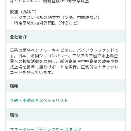
など）において、職務経験かつ修士卒以上
歓迎（WANT）
・ビジネスレベルの語学力（英語、中国語など）
・特定領域の技術専門性（PhDなど）
会社紹介
日系の著名ベンチャーキャピタル、バイアウトファンドで
す。日本、米国シリコンバレー、アジアの三極で未上場企
業への投資活動を展開し、新興企業や中堅企業の成長や株
式上場を長年に渡りサポートを実行。圧倒的なトラックレ
コードを誇っています。
職種
金融・不動産系スペシャリスト
職位
マネージャー／ディレクター
,
スタッフ