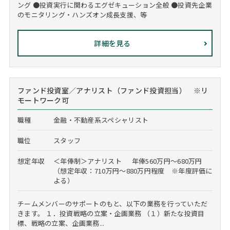
ング ●投資実行に関わるエグゼキューション全般 ●投資先企業
のモニタリング・ハンズオン成長支援、等
詳細を見る
ファンド投資室／アナリスト（ファンド投資担当） ※リ
モートワーク可
職種
金融・不動産系スペシャリスト
職位
スタッフ
想定年収
＜年俸制＞アナリスト 年俸560万円～680万円
（想定年収：710万円～880万円程度 ※年度評価に
よる）
チームメンバーのサポートのもと、以下の業務を行っていただ
きます。 １．投資戦略の立案・企画業務 （１）新たな投資目
標、戦略の立案、企画業務...