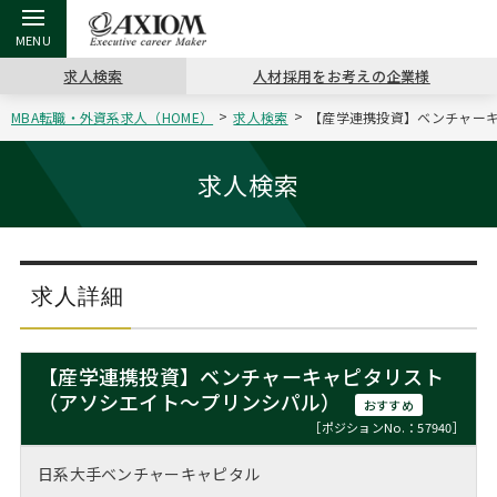
求人検索
人材採用をお考えの企業様
MBA転職・外資系求人（HOME）
求人検索
【産学連携投資】ベンチャーキ
戻る
戻る
戻る
戻る
戻る
戻る
戻る
戻る
戻る
戻る
戻る
アクシアムの特長
キャリア支援 TOP
転職ツール TOP
転職コラム TOP
イベント・セミナー TOP
会社概要 TOP
ミッシ
お申し
キャリア
MBA留
英文レジ
求人検索
サービス案内
キャリアデザイン講座
英文レジュメの書き方
“展”職相談室
ジョブフェア
沿革
コンサ
キャリ
MBAの
日本から
パワー
（最新求人市場動向）
コンサルタントの紹介
職務経歴書の書き方
転職市場の明日をよめ
キャリアデザインセミナー
主なクライアント
代表メ
“展”
転職活
主な10
キーワ
求人詳細
ステージ別アドバイス
日本語履歴書テンプレート
コンサルティングの現場から
海外セミナー
アクセス
“展”
MBA
英文レ
MBAの転職事例
【産学連携投資】ベンチャーキャピタリスト
よくある面接Q&A集
転職成功への4つの鍵
キャリアフォーラム
採用情報
（アソシエイト～プリンシパル）
おわり
おすすめ
MBAからのFAQ
［ポジションNo.：57940］
外資系／面接攻略のコツ
キャリアに効く一冊
プロ経営者の特別セミナー
パブリシティ
日系大手ベンチャーキャピタル
MBA留学生数の推移