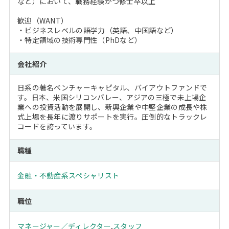
など）において、職務経験かつ修士卒以上
歓迎（WANT）
・ビジネスレベルの語学力（英語、中国語など）
・特定領域の技術専門性（PhDなど）
会社紹介
日系の著名ベンチャーキャピタル、バイアウトファンドで
す。日本、米国シリコンバレー、アジアの三極で未上場企
業への投資活動を展開し、新興企業や中堅企業の成長や株
式上場を長年に渡りサポートを実行。圧倒的なトラックレ
コードを誇っています。
職種
金融・不動産系スペシャリスト
職位
マネージャー／ディレクター
,
スタッフ