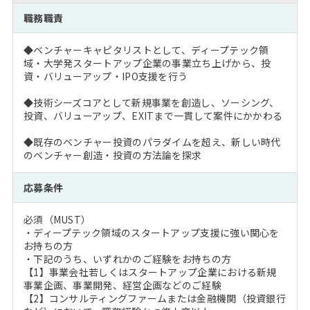
注目企業インタビュー
Career Talk Live
ニュースリリース
職務職責
インターン受入企業一覧
MBA NETWORKING
◆ベンチャーキャピタリストとして、ディープテック領
MBAを生かす求人特集
域・大学発スタートアップ企業の事業立ち上げから、投
資・バリューアップ・IPO支援を行う
年齢と年収の相関図
◆技術シーズコアとして新規事業を創造し、ソーシング、
投資、バリューアップ、EXITまで一貫して案件にかかわる
◆既存のベンチャー投資のパラダイムを超え、新しい時代
のベンチャー創造・投資の方法論を探求
応募条件
必須（MUST）
・ディープテック領域のスタートアップ支援に強い関心を
お持ちの方
・下記のうち、いずれかのご経験をお持ちの方
【1】事業会社若しくはスタートアップ企業における新規
事業企画、事業開発、経営企画などのご経験
【2】コンサルティングファームまたは金融機関（投資銀行