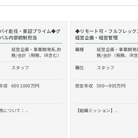
バイ赴任・東証プライム◆グ
◆リモート可・フルフレック
バル内部統制担当
経営企画・経営管理
経営企画・事業開発系,財
職種
経営企画・事業開発
務/会計（税務、IR含む）
務/会計（税務、IR
スタッフ
職位
スタッフ
年収
600 1000万円
想定年収
500～900万円
務について：...
【組織ミッション】...