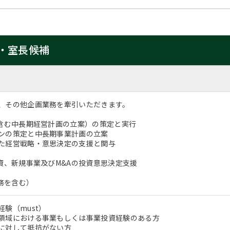
・室長候補
、その他企画業務を牽引いただきます。
（含む中長期経営計画の立案）の策定と実行
ンの策定と中長期事業計画の立案
た経営戦略・意思決定の支援と関与
投資、新規事業及びM&Aの投資意思決定支援
業務を含む）
験（must）
領域における事業もしくは事業投資経験のある方
に対して抵抗がない方