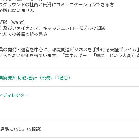
クグラウンドの社員と円滑にコミュニケーションできる方
経験は問いません
験（want）
計及びファイナンス、キャッシュフローモデルの知識
ベルでの英語の読み書き
業の開発・運営を中心に、環境関連ビジネスを手掛ける東証プライム
からも高い評価を得ています。「エネルギー」「環境」という大変有
業開発系
,
財務/会計（税務、IR含む）
／ディレクター
～（経験に応じ。応相談）