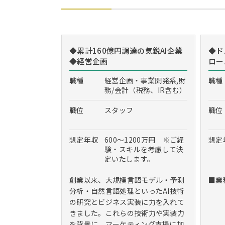
◆累計160億円調達の気鋭AI企業
◆ド
◆経営企画
ロー
職種
経営企画・事業開発系,財
職種
務/会計（税務、IR含む）
職位
スタッフ
職位
想定年収
600～1200万円 ※ご経
想定
験・スキルを考慮して決
定いたします。
創業以来、大規模言語モデル・予測
■業
分析・自然言語処理といったAI技術
の研究とビジネス実装に力を入れて
きました。これらの技術力や実装力
を背景に、マーケティング支援に加