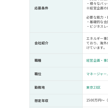
・様々なバッ
応募条件
※経営企画の
必要な能力・経
・基礎的な会
・ビジネスレ
エネルギー事
会社紹介
ており、海外
けています。
職種
経営企画・事
職位
マネージャー
勤務地
東京23区
1500万円
想定年収