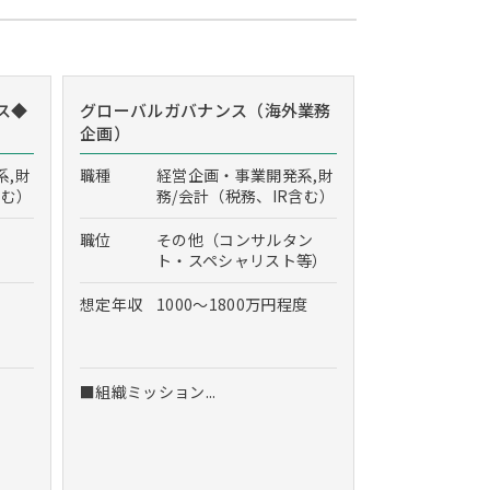
ス◆
グローバルガバナンス（海外業務
企画）
系,財
職種
経営企画・事業開発系,財
含む）
務/会計（税務、IR含む）
職位
その他（コンサルタン
ト・スペシャリスト等）
想定年収
1000～1800万円程度
■組織ミッション...