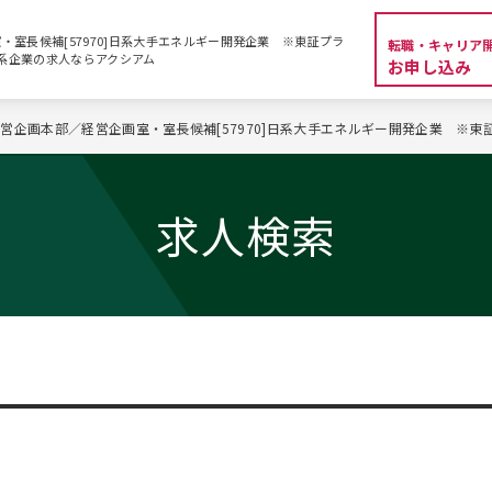
室長候補[57970]日系大手エネルギー開発企業 ※東証プラ
転職・キャリア
・外資系企業の求人ならアクシアム
お申し込み
営企画本部／経営企画室・室長候補[57970]日系大手エネルギー開発企業 ※東
求人検索