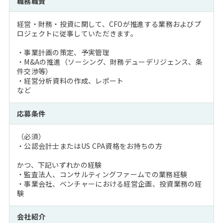
職務職責
注目企業インタビュー
Career Talk Live
ニュースリリース
インターン受入企業一覧
経営・財務・投資に関して、CFOが推進する業務およびプ
MBA NETWORKING
ロジェクトに従事していただきます。
MBAを生かす求人特集
・事業計画の策定、予実管理
・M&Aの推進（ソーシング、財務デューデリジェンス、条
年齢と年収の相関図
件交渉等）
・経営分析資料の作成、レポート
など
応募条件
（必須）
・公認会計士またはUS CPA資格をお持ちの方
かつ、下記いずれかの経験
・監査法人、コンサルティングファームでの業務経験
・事業会社、ベンチャーにおける経営企画、投資業務の経
験
会社紹介