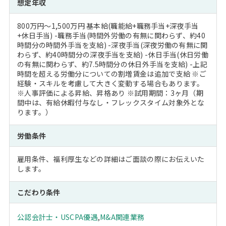
想定年収
800万円～1,500万円 基本給(職能給+職務手当+深夜手当
+休日手当) -職務手当(時間外労働の有無に関わらず、約40
時間分の時間外手当を支給) -深夜手当(深夜労働の有無に関
わらず、約40時間分の深夜手当を支給) -休日手当(休日労働
の有無に関わらず、約7.5時間分の休日外手当を支給) -上記
時間を超える労働分についての割増賃金は追加で支給 ※ご
経験・スキルを考慮して大きく変動する場合もあります。
※人事評価による昇給、昇格あり ※試用期間：3ヶ月（期
間中は、有給休暇付与なし・フレックスタイム対象外とな
ります。）
労働条件
雇用条件、福利厚生などの詳細はご面談の際にお伝えいた
します。
こだわり条件
公認会計士・USCPA優遇
,
M&A関連業務