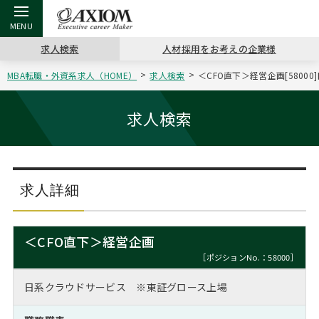
求人検索
人材採用をお考えの企業様
MBA転職・外資系求人（HOME）
求人検索
＜CFO直下＞経営企画[580
戻る
戻る
戻る
戻る
戻る
戻る
戻る
戻る
戻る
戻る
戻る
アクシアムの特長
キャリア支援 TOP
転職ツール TOP
転職コラム TOP
イベント・セミナー TOP
会社概要 TOP
ミッシ
お申し
キャリア
MBA留
英文レジ
求人検索
サービス案内
キャリアデザイン講座
英文レジュメの書き方
“展”職相談室
ジョブフェア
沿革
コンサ
キャリ
MBAの
日本から
パワー
（最新求人市場動向）
コンサルタントの紹介
職務経歴書の書き方
転職市場の明日をよめ
キャリアデザインセミナー
主なクライアント
代表メ
“展”
転職活
主な10
キーワ
求人詳細
ステージ別アドバイス
日本語履歴書テンプレート
コンサルティングの現場から
海外セミナー
アクセス
“展”
MBA
英文レ
MBAの転職事例
＜CFO直下＞経営企画
よくある面接Q&A集
転職成功への4つの鍵
キャリアフォーラム
採用情報
おわり
［ポジションNo.：58000］
MBAからのFAQ
日系クラウドサービス ※東証グロース上場
外資系／面接攻略のコツ
キャリアに効く一冊
プロ経営者の特別セミナー
パブリシティ
MBA留学生数の推移