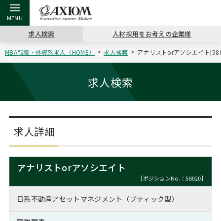
求人検索
人材採用をお考えの企業様
MBA転職・外資系求人（HOME）
求人検索
アナリストorアソシエイト[5
戻る
戻る
戻る
戻る
戻る
戻る
戻る
戻る
戻る
戻る
戻る
アクシアムの特長
キャリア支援 TOP
転職ツール TOP
転職コラム TOP
イベント・セミナー TOP
会社概要 TOP
ミッシ
お申し
キャリア
MBA留
英文レジ
求人検索
サービス案内
キャリアデザイン講座
英文レジュメの書き方
“展”職相談室
ジョブフェア
沿革
コンサ
キャリ
MBAの
日本から
パワー
（最新求人市場動向）
コンサルタントの紹介
職務経歴書の書き方
転職市場の明日をよめ
キャリアデザインセミナー
主なクライアント
代表メ
“展”
転職活
主な10
キーワ
求人詳細
ステージ別アドバイス
日本語履歴書テンプレート
コンサルティングの現場から
海外セミナー
アクセス
“展”
MBA
英文レ
MBAの転職事例
アナリストorアソシエイト
よくある面接Q&A集
転職成功への4つの鍵
キャリアフォーラム
採用情報
おわり
［ポジションNo.：58020］
MBAからのFAQ
日系不動産アセットマネジメント（ブティック型）
外資系／面接攻略のコツ
キャリアに効く一冊
プロ経営者の特別セミナー
パブリシティ
MBA留学生数の推移