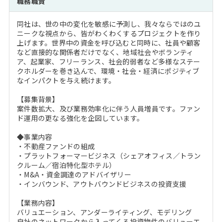
職務職責
注目企業インタビュー
Career Talk Live
ニュースリリース
インターン受入企業一覧
同社は、世の中の変化を敏感に予測し、我々ならではのユ
MBA NETWORKING
ニークな視点から、皆がわくわくするプロジェクトを作り
MBAを生かす求人特集
上げます。世界中の資金を呼び込むと同時に、社員や顧客
など直接的な関係者だけでなく、地域社会やボランティ
ア、起業家、フリーランス、社会的弱者など多様なステー
年齢と年収の相関図
クホルダーを巻き込んで、環境・社会・経済にポジティブ
なインパクトを与え続けます。
【募集背景】
案件数拡大、及び業務効率化に伴う人員増員です。ファン
ド運用の更なる強化を企図しています。
◆事業内容
・不動産ファンドの組成
・プラットフォーマービジネス（シェアオフィス／トラン
クルーム／宿泊特化型ホテル）
・M&A・資金調達のアドバイザリー
・インバウンド、アウトバウンドビジネスの投資支援
【業務内容】
バリュエーション、アンダーライティング、モデリング
自社のネットワークから入ってくる投資物件のバリューエ