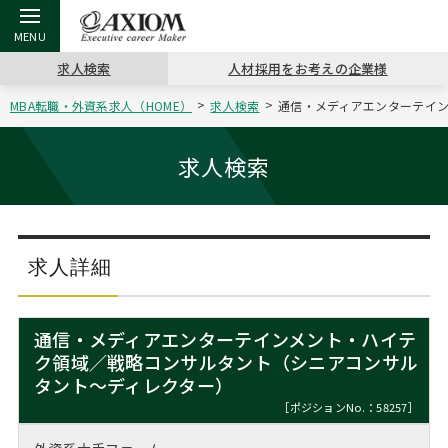
求人検索
人材採用をお考えの企業様
MBA転職・外資系求人（HOME）
求人検索
通信・メディアエンターテイン
戻る
戻る
戻る
戻る
戻る
戻る
戻る
戻る
戻る
戻る
戻る
アクシアムの特長
キャリア支援 TOP
転職ツール TOP
転職コラム TOP
イベント・セミナー TOP
会社概要 TOP
ミッシ
お申し
キャリア
MBA留
英文レジ
求人検索
サービス案内
キャリアデザイン講座
英文レジュメの書き方
“展”職相談室
ジョブフェア
沿革
コンサ
キャリ
MBAの
日本から
パワー
（最新求人市場動向）
コンサルタントの紹介
職務経歴書の書き方
転職市場の明日をよめ
キャリアデザインセミナー
主なクライアント
代表メ
“展”
転職活
主な10
キーワ
求人詳細
ステージ別アドバイス
日本語履歴書テンプレート
コンサルティングの現場から
海外セミナー
アクセス
“展”
MBA
英文レ
MBAの転職事例
通信・メディアエンターテインメント・ハイテ
よくある面接Q&A集
転職成功への4つの鍵
キャリアフォーラム
採用情報
ク領域／戦略コンサルタント（シニアコンサル
おわり
MBAからのFAQ
タント～ディレクター）
外資系／面接攻略のコツ
キャリアに効く一冊
プロ経営者の特別セミナー
パブリシティ
［ポジションNo.：58257］
MBA留学生数の推移