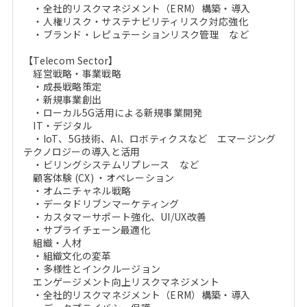
・全社的リスクマネジメント（ERM）構築・導入
・人権リスク・サステナビリティリスク対応強化
・ブランド・レピュテーションリスク管理 など
【Telecom Sector】
経営戦略・事業戦略
・成長戦略策定
・新規事業創出
・ローカル5G活用による新規事業開発
IT・デジタル
・IoT、5G技術、AI、ロボティクスなど エマージング
テクノロジーの導入と活用
・ビリングシステムリプレース など
顧客体験 (CX) ・オペレーション
・オムニチャネル戦略
・データドリブンマーケティング
・カスタマーサポート強化、UI/UX改善
・サプライチェーン最適化
組織・人材
・組織文化の変革
・多様性とインクルージョン
エンゲージメント向上リスクマネジメント
・全社的リスクマネジメント（ERM）構築・導入