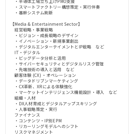
・半導体工場立ち上げPMO支援
・スマートファクトリー構想策定・実行伴奏
・基幹システム刷新
【Media & Entertainment Sector】
経営戦略・事業戦略
・ビジョン・成長戦略のデザイン
・イノベーション・新規事業創出
・デジタルエンターテイメントとIP戦略 など
IT・デジタル
・ビッグデータ分析と活用
・サイバーセキュリティとデジタルリスク管理
・先端技術の導入と活用 など
顧客体験 (CX) ・オペレーション
・データドリブンマーケティング
・CX革新、XRによる体験強化
・マーケットインテリジェンス機能設計・導入 など
組織・人材
・DX人材育成とデジタルアップスキリング
・人事戦略策定・実行
ファイナンス
・コンテンツ・IP別EPM
・リカーリングモデルへのシフト
リスクマネジメント