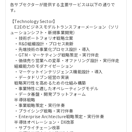
各サブセクターが提供する主要サービスは以下の通りで
す。
【Technology Sector】
E2Eのビジネスモデルトランスフォーメーション（ソリ
ューションシフト・新規事業開発）
・技術ポートフォリオ戦略立案
・R&D組織設計・プロセス刷新
・先端技術の事業化プロセス設計・導入
・GTM・マーケティング戦略策定・実行伴走
・価値売り営業への変革・オファリング設計・実行伴走
組織能力のモダナイゼーション
・マーケットインテリジェンス機能設計・導入
・データドリブン経営の実装
戦略実行性を高めるための仕組み構築
・事業特性に適したオペレーティングモデル
・データ基盤・開発プラットフォーム
半導体戦略
・事業戦略策定・実行伴奏
・プライシング戦略・実行伴奏
・Enterprise Archtecture戦略策定・実行伴奏
半導体オペレーション・DX改革
・サプライチェーン改革