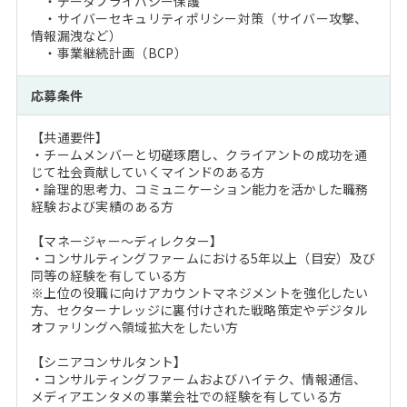
・データプライバシー保護
・サイバーセキュリティポリシー対策（サイバー攻撃、
情報漏洩など）
・事業継続計画（BCP）
応募条件
【共通要件】
・チームメンバーと切磋琢磨し、クライアントの成功を通
じて社会貢献していくマインドのある方
・論理的思考力、コミュニケーション能力を活かした職務
経験および実績のある方
【マネージャー～ディレクター】
・コンサルティングファームにおける5年以上（目安）及び
同等の経験を有している方
※上位の役職に向けアカウントマネジメントを強化したい
方、セクターナレッジに裏付けされた戦略策定やデジタル
オファリングへ領域拡大をしたい方
【シニアコンサルタント】
・コンサルティングファームおよびハイテク、情報通信、
メディアエンタメの事業会社での経験を有している方