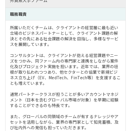
外資系大手ファーム
注目企業インタビュー
Career Talk Live
ニュースリリース
インターン受入企業一覧
職務職責
MBA NETWORKING
MBAを生かす求人特集
所属いただくチームは、クライアントの経営層に最も近い
立場のビジネスパートナーとして、クライアント課題の解
年齢と年収の相関図
決とその先にある社会課題の解決を目指し、多様なサービ
スを展開しています。
コンサルタントは、クライアントが抱える経営課題やニー
ズをつかみ、同ファーム内の専門家と連携をしながら案件
化及びプロジェクト実施を担います。近年では、業界の垣
根が取り払われつつあり、他セクターとの協業で新規ビジ
ネス立ち上げ（EV、MedTech、FinTech等）を支援するこ
とも増えています。
通常パートナークラスが担うことが多いアカウントマネジ
メント（日本を含むグローバル市場が対象）を早期に経験
することができるのも特長です。
また、グローバルの同領域のチームが有するナレッジやア
セットを活用しながら、業界の専門家として知見蓄積、及
び社内外への発信も担っていただきます。