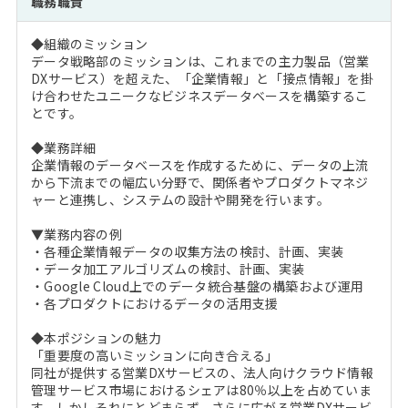
職務職責
注目企業インタビュー
Career Talk Live
ニュースリリース
インターン受入企業一覧
◆組織のミッション
MBA NETWORKING
データ戦略部のミッションは、これまでの主力製品（営業
MBAを生かす求人特集
DXサービス）を超えた、「企業情報」と「接点情報」を掛
け合わせたユニークなビジネスデータベースを構築するこ
とです。
年齢と年収の相関図
◆業務詳細
企業情報のデータベースを作成するために、データの上流
から下流までの幅広い分野で、関係者やプロダクトマネジ
ャーと連携し、システムの設計や開発を行います。
▼業務内容の例
・各種企業情報データの収集方法の検討、計画、実装
・データ加工アルゴリズムの検討、計画、実装
・Google Cloud上でのデータ統合基盤の構築および運用
・各プロダクトにおけるデータの活用支援
◆本ポジションの魅力
「重要度の高いミッションに向き合える」
同社が提供する営業DXサービスの、法人向けクラウド情報
管理サービス市場におけるシェアは80％以上を占めていま
す。しかしそれにとどまらず、さらに広がる営業DXサービ