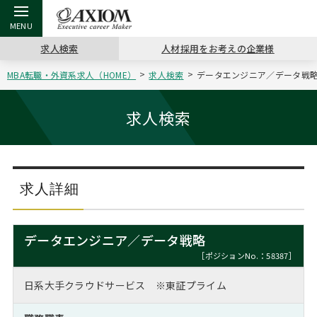
求人検索
人材採用をお考えの企業様
MBA転職・外資系求人（HOME）
求人検索
データエンジニア／データ戦略[
戻る
戻る
戻る
戻る
戻る
戻る
戻る
戻る
戻る
戻る
戻る
アクシアムの特長
キャリア支援 TOP
転職ツール TOP
転職コラム TOP
イベント・セミナー TOP
会社概要 TOP
ミッシ
お申し
キャリア
MBA留
英文レジ
求人検索
サービス案内
キャリアデザイン講座
英文レジュメの書き方
“展”職相談室
ジョブフェア
沿革
コンサ
キャリ
MBAの
日本から
パワー
（最新求人市場動向）
コンサルタントの紹介
職務経歴書の書き方
転職市場の明日をよめ
キャリアデザインセミナー
主なクライアント
代表メ
“展”
転職活
主な10
キーワ
求人詳細
ステージ別アドバイス
日本語履歴書テンプレート
コンサルティングの現場から
海外セミナー
アクセス
“展”
MBA
英文レ
MBAの転職事例
データエンジニア／データ戦略
よくある面接Q&A集
転職成功への4つの鍵
キャリアフォーラム
採用情報
おわり
［ポジションNo.：58387］
MBAからのFAQ
日系大手クラウドサービス ※東証プライム
外資系／面接攻略のコツ
キャリアに効く一冊
プロ経営者の特別セミナー
パブリシティ
MBA留学生数の推移