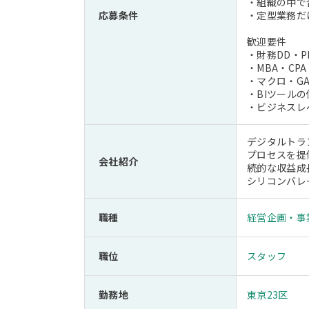
・組織の中で
応募条件
・定型業務だ
歓迎要件
・財務DD・P
・MBA・CP
・マクロ・G
・BIツール
・ビジネスレ
デジタルトラ
プロセスを提
会社紹介
続的な収益成
シリコンバレ
職種
経営企画・事
職位
スタッフ
勤務地
東京23区