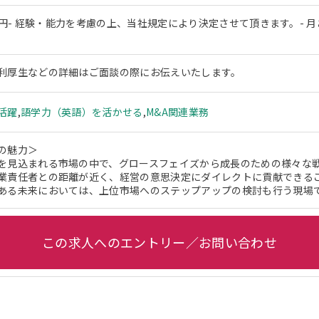
0万円- 経験・能力を考慮の上、当社規定により決定させて頂きます。-
利厚生などの詳細はご面談の際にお伝えいたします。
活躍
,
語学力（英語）を活かせる
,
M&A関連業務
の魅力＞
を見込まれる市場の中で、グロースフェイズから成長のための様々な
業責任者との距離が近く、経営の意思決定にダイレクトに貢献できる
ある未来においては、上位市場へのステップアップの検討も行う現場
この求人へのエントリー／お問い合わせ