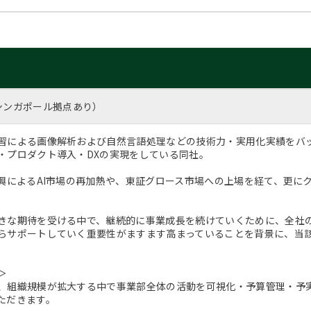
シンガポール拠点あり）
習による画像解析および自然言語処理などの技術力・実用化実績をバッ
・プロダクト導入・DXの実現をしている同社。
勃興によるAI市場の再加熱や、東証グロース市場への上場を経て、更に
。
きな期待を受ける中で、継続的に事業成長を続けていくために、全社
らサポートしていく重要性がますます高まっていることを背景に、当
＞
、組織規模が拡大する中で事業部全体の活動を可視化・予算管理・予
ただきます。