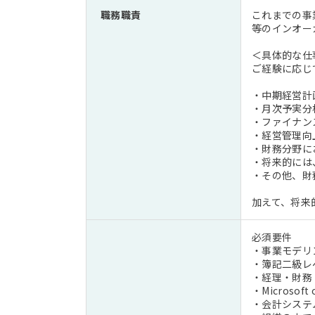
職務職責
これまでの事
等のインオー
＜具体的な仕
ご経験に応じ
・中期経営計
・月次予実分析
・ファイナン
・経営管理向
・財務分野に
・将来的には
・その他、財
加えて、将来的
必須要件
・事業モデリ
・簿記二級レ
・経理・財務
・Microsoft
・会計システ