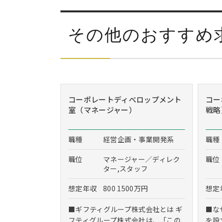
その他のおすすめ
コーポレートディべロップメント
コー
室（マネージャー）
戦略
職種
経営企画・事業開発系
職種
職位
マネージャー／ディレク
職位
ター,スタッフ
想定年収
800 1500万円
想定
■ギフティグループ株式会社とは ギ
■な
フティグループ株式会社は、「この
を設