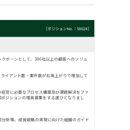
［ポジションNo.：58624］
クボーンとして、300社以上の顧客へのソリュ
クライアント数・案件数が右肩上がりで増加して
の経営に必要なプロセス構築及び課題解決をファ
該ポジションの増員募集をする運びとなりまし
実分析等、成長戦略の実現に向けた組織のガイド