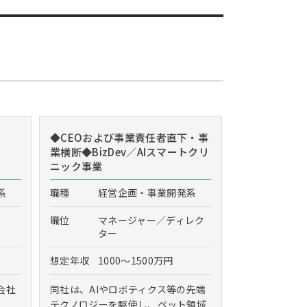
◆CEOおよび事業責任者直下・事
業横断◆BizDev／AIスマートクリ
ニック事業
系
職種
経営企画・事業開発系
職位
マネージャー／ディレク
ター
想定年収
1000～1500万円
会社
同社は、AIやロボティクス等の先端
テクノロジーを駆使し、ペット領域