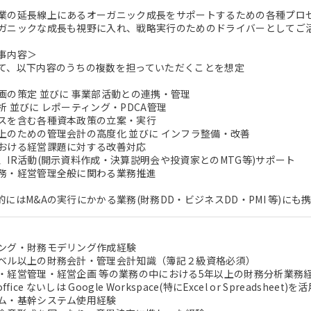
業の延長線上にあるオーガニック成長をサポートするための各種プロセ
ガニックな成長も視野に入れ、戦略実行のためのドライバーとしてご
事内容＞
て、以下内容のうちの複数を担っていただくことを想定
画の策定 並びに 事業部活動との連携・管理
 並びに レポーティング・PDCA管理
スを含む各種資本政策の立案・実行
上のための管理会計の高度化 並びに インフラ整備・改善
おける経営課題に対する改善対応
、IR活動(開示資料作成・決算説明会や投資家とのMTG等)サポート
務・経営管理全般に関わる業務推進
にはM&Aの実行にかかる業務(財務DD・ビジネスDD・PMI 等)に
ング・財務モデリング作成経験
ベル以上の財務会計・管理会計知識（簿記２級資格必須）
・経営管理・経営企画 等の業務の中における5年以上の財務分析業務
 office ないしは Google Workspace(特にExcel or Spreadshe
ム・基幹システム使用経験