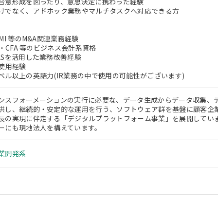
合意形成を図ったり、意思決定に携わった経験
けでなく、アドホック業務やマルチタスクへ対応できる方
MI 等のM&A関連業務経験
A・CFA 等のビジネス会計系資格
ASを活用した業務改善経験
の使用経験
ベル以上の英語力(IR業務の中で使用の可能性がございます)
ンスフォーメーションの実行に必要な、データ生成からデータ収集、デ
供し、継続的・安定的な運用を行う、ソフトウェア群を基盤に顧客企
長の実現に伴走する「デジタルプラットフォーム事業」を展開してい
ーにも現地法人を構えています。
業開発系