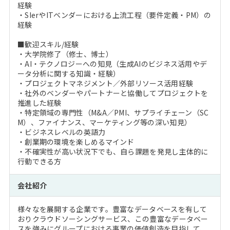
経験
・SIerやITベンダーにおける上流工程（要件定義・PM）の
経験
■歓迎スキル/経験
・大学院修了（修士、博士）
・AI・テクノロジーへの知見（生成AIのビジネス活用やデ
ータ分析に関する知識・経験）
・プロジェクトマネジメント／外部リソース活用経験
・社外のベンダーやパートナーと協働してプロジェクトを
推進した経験
・特定領域の専門性（M&A／PMI、サプライチェーン（SC
M）、ファイナンス、マーケティング等の深い知見）
・ビジネスレベルの英語力
・創業期の環境を楽しめるマインド
・不確実性が高い状況下でも、自ら課題を発見し主体的に
行動できる方
会社紹介
様々なを展開する企業です。豊富なデータベースを有して
おりクラウドソーシングサービス、この豊富なデータベー
スを強みにグループにおける事業の価値創造を目指して、