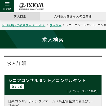
求人検索
人材採用をお考えの企業様
MBA転職・外資系求人（HOME）
求人検索
シニアコンサルタント／コンサ
戻る
戻る
戻る
戻る
戻る
戻る
戻る
戻る
戻る
戻る
戻る
アクシアムの特長
キャリア支援 TOP
転職ツール TOP
転職コラム TOP
イベント・セミナー TOP
会社概要 TOP
ミッシ
お申し
キャリア
MBA留
英文レジ
求人検索
サービス案内
キャリアデザイン講座
英文レジュメの書き方
“展”職相談室
ジョブフェア
沿革
コンサ
キャリ
MBAの
日本から
パワー
（最新求人市場動向）
コンサルタントの紹介
職務経歴書の書き方
転職市場の明日をよめ
キャリアデザインセミナー
主なクライアント
代表メ
“展”
転職活
主な10
キーワ
求人詳細
ステージ別アドバイス
日本語履歴書テンプレート
コンサルティングの現場から
海外セミナー
アクセス
“展”
MBA
英文レ
MBAの転職事例
シニアコンサルタント／コンサルタント
よくある面接Q&A集
転職成功への4つの鍵
キャリアフォーラム
採用情報
おわり
おすすめ
MBAからのFAQ
［ポジションNo.：58845］
外資系／面接攻略のコツ
キャリアに効く一冊
プロ経営者の特別セミナー
パブリシティ
日系コンサルティングファーム（某上場企業の新設グルー
MBA留学生数の推移
プ会社）