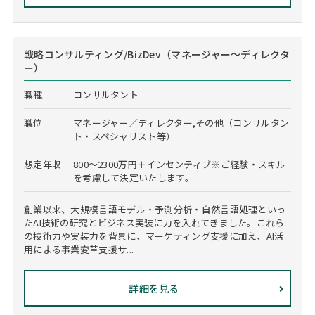
戦略コンサルティング/BizDev（マネージャー～ディレクタ
ー）
職種
コンサルタント
職位
マネージャー／ディレクター,その他（コンサルタン
ト・スペシャリスト等）
想定年収
800～2300万円＋インセンティブ※ご経験・スキル
を考慮して決定いたします。
創業以来、大規模言語モデル・予測分析・自然言語処理といっ
たAI技術の研究とビジネス実装に力を入れてきました。これら
の技術力や実装力を背景に、マーケティング支援に加え、AI活
用による事業変革支援サ...
詳細を見る