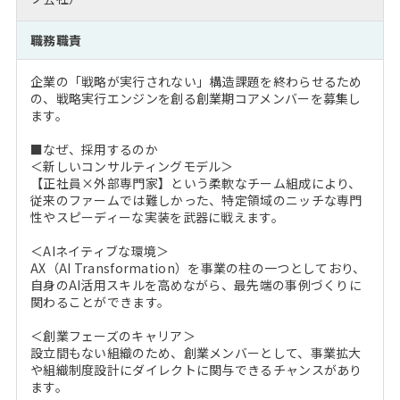
注目企業インタビュー
Career Talk Live
ニュースリリース
インターン受入企業一覧
職務職責
MBA NETWORKING
MBAを生かす求人特集
企業の「戦略が実行されない」構造課題を終わらせるため
の、戦略実行エンジンを創る創業期コアメンバーを募集し
ます。
年齢と年収の相関図
■なぜ、採用するのか
＜新しいコンサルティングモデル＞
【正社員×外部専門家】という柔軟なチーム組成により、
従来のファームでは難しかった、特定領域のニッチな専門
性やスピーディーな実装を武器に戦えます。
＜AIネイティブな環境＞
AX（AI Transformation）を事業の柱の一つとしており、
自身のAI活用スキルを高めながら、最先端の事例づくりに
関わることができます。
＜創業フェーズのキャリア＞
設立間もない組織のため、創業メンバーとして、事業拡大
や組織制度設計にダイレクトに関与できるチャンスがあり
ます。