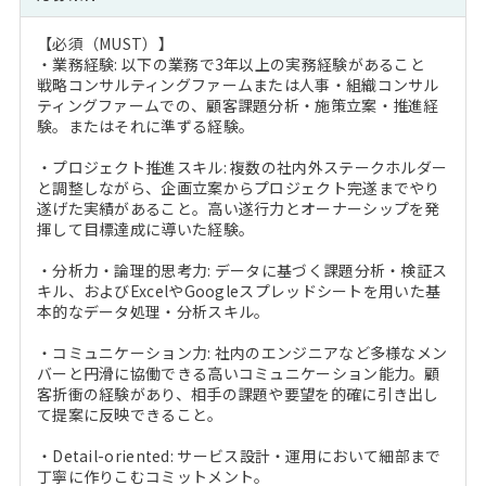
【必須（MUST）】
・業務経験: 以下の業務で3年以上の実務経験があること
戦略コンサルティングファームまたは人事・組織コンサル
ティングファームでの、顧客課題分析・施策立案・推進経
験。またはそれに準ずる経験。
・プロジェクト推進スキル: 複数の社内外ステークホルダー
と調整しながら、企画立案からプロジェクト完遂までやり
遂げた実績があること。高い遂行力とオーナーシップを発
揮して目標達成に導いた経験。
・分析力・論理的思考力: データに基づく課題分析・検証ス
キル、およびExcelやGoogleスプレッドシートを用いた基
本的なデータ処理・分析スキル。
・コミュニケーション力: 社内のエンジニアなど多様なメン
バーと円滑に協働できる高いコミュニケーション能力。顧
客折衝の経験があり、相手の課題や要望を的確に引き出し
て提案に反映できること。
・Detail-oriented: サービス設計・運用において細部まで
丁寧に作りこむコミットメント。