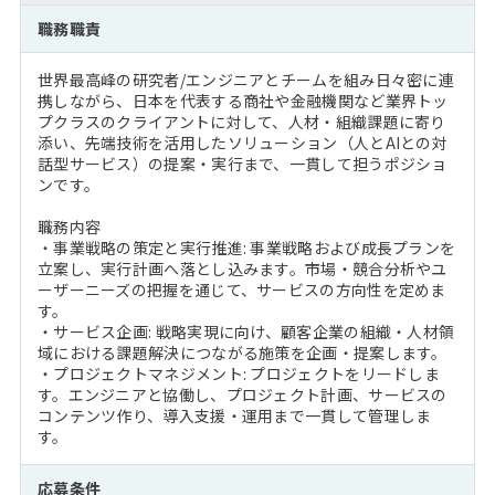
注目企業インタビュー
Career Talk Live
ニュースリリース
職務職責
インターン受入企業一覧
MBA NETWORKING
世界最高峰の研究者/エンジニアとチームを組み日々密に連
MBAを生かす求人特集
携しながら、日本を代表する商社や金融機関など業界トッ
プクラスのクライアントに対して、人材・組織課題に寄り
添い、先端技術を活用したソリューション（人とAIとの対
年齢と年収の相関図
話型サービス）の提案・実行まで、一貫して担うポジショ
ンです。
職務内容
・事業戦略の策定と実行推進: 事業戦略および成長プランを
立案し、実行計画へ落とし込みます。市場・競合分析やユ
ーザーニーズの把握を通じて、サービスの方向性を定めま
す。
・サービス企画: 戦略実現に向け、顧客企業の組織・人材領
域における課題解決につながる施策を企画・提案します。
・プロジェクトマネジメント: プロジェクトをリードしま
す。エンジニアと協働し、プロジェクト計画、サービスの
コンテンツ作り、導入支援・運用まで一貫して管理しま
す。
応募条件