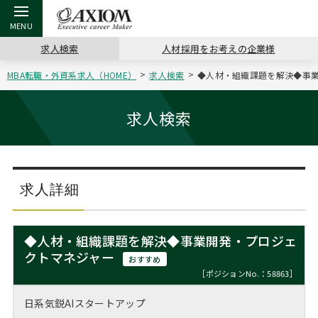
求人検索
人材採用をお考えの企業様
MBA転職・外資系求人（HOME）
求人検索
◆人材・組織課題を解決◆事業開
戻る
戻る
戻る
戻る
戻る
戻る
戻る
戻る
戻る
戻る
戻る
アクシアムの特長
キャリア支援 TOP
転職ツール TOP
転職コラム TOP
イベント・セミナー TOP
会社概要 TOP
ミッシ
お申し
キャリア
MBA留
英文レジ
求人検索
サービス案内
キャリアデザイン講座
英文レジュメの書き方
“展”職相談室
ジョブフェア
沿革
コンサ
キャリ
MBAの
日本から
パワー
（最新求人市場動向）
コンサルタントの紹介
職務経歴書の書き方
転職市場の明日をよめ
キャリアデザインセミナー
主なクライアント
代表メ
“展”
転職活
主な10
キーワ
求人詳細
ステージ別アドバイス
日本語履歴書テンプレート
コンサルティングの現場から
海外セミナー
アクセス
“展”
MBA
英文レ
MBAの転職事例
◆人材・組織課題を解決◆事業開発・プロジェ
よくある面接Q&A集
転職成功への4つの鍵
キャリアフォーラム
採用情報
クトマネジャー
おわり
おすすめ
MBAからのFAQ
［ポジションNo.：58863］
外資系／面接攻略のコツ
キャリアに効く一冊
プロ経営者の特別セミナー
パブリシティ
日系気鋭AIスタートアップ
MBA留学生数の推移