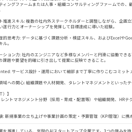
ティングファームまたは人事・組織コンサルティングファームでの、
。
ト推進スキル: 複数の社内外ステークホルダーと調整しながら、企画
い遂行力とオーナーシップを発揮して目標達成に導いた経験。
理的思考力: データに基づく課題分析・検証スキル、およびExcelやG
キル。
ーション力: 社内のエンジニアなど多様なメンバーと円滑に協働でき
の課題や要望を的確に引き出して提案に反映できること。
-oriented: サービス設計・運用において細部まで丁寧に作りこむコミッ
領域への関心: 組織課題や人材開発、タレントマネジメントといった
T）】
 タレントマネジメント分野（採用・育成・配置等）や組織開発、HR
験: 新規事業の立ち上げや事業計画の策定・予算管理（KPI管理）に携
業を推進している、気鋭のAIスタートアップ企業です。3つの強みを