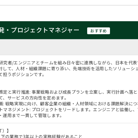
発・プロジェクトマネジャー
おすすめ
研究者/エンジニアとチームを組み日々密に連携しながら、日本を代
対して、人材・組織課題に寄り添い、先端技術を活用したソリューショ
て担うポジションです。
策定と実行推進: 事業戦略および成長プランを立案し、実行計画へ落
て、サービスの方向性を定めます。
画: 戦略実現に向け、顧客企業の組織・人材領域における課題解決に
トマネジメント: プロジェクトをリードします。エンジニアと協働し
・運用まで一貫して管理します。
T）】
 以下の業務で3年以上の実務経験があること