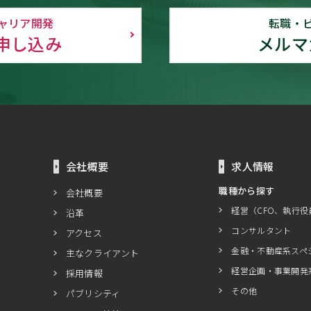
ャリア開発
転職・
申し込み
メルマ
会社概要
求人情報
職種から探す
会社概要
経営（CFO、執行役
沿革
コンサルタント
アクセス
金融・不動産系スペ
主なクライアント
経営企画・事業開発
採用情報
その他
パブリシティ