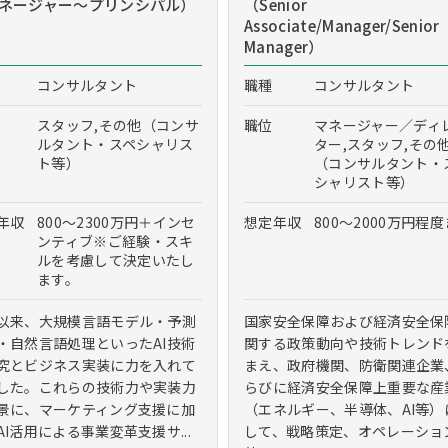
ネージャー～プリンシパル）
（Senior
Associate/Manager/Senior
Manager）
コンサルタント
職種
コンサルタント
スタッフ,その他（コンサ
職位
マネージャー／ディ
ルタント・スペシャリス
ター,スタッフ,その
ト等）
（コンサルタント・
シャリスト等）
年収
800～2300万円＋インセ
想定年収
800～2000万円程
ンティブ※ご経験・スキ
ルを考慮して決定いたし
ます。
以来、大規模言語モデル・予測
国家安全保障および経済安全保
・自然言語処理といったAI技術
関する政策動向や技術トレンド
究とビジネス実装に力を入れて
まえ、政府機関、防衛関連企業
した。これらの技術力や実装力
らびに経済安全保障上重要な産
景に、マーケティング支援に加
（エネルギー、半導体、AI等）
AI活用による事業変革支援サ...
して、戦略策定、オペレーショ