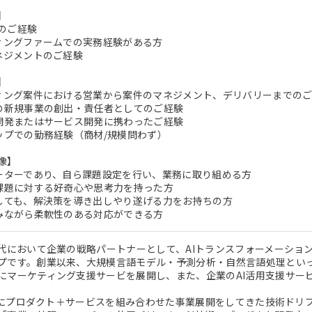
】
のご経験
ティングファームでの実務経験がある方
マネジメントのご経験
】
ティング案件における営業から案件のマネジメント、デリバリーまでの
での新規事業の創出・責任者としてのご経験
ト開発またはサービス開発に携わったご経験
アップでの勤務経験（商材/規模問わず）
像】
ターターであり、自ら課題設定を行い、業務に取り組める方
い課題に対する好奇心や思考力を持った方
面しても、解決策を導き出しやり遂げる力をお持ちの方
しみながら柔軟性のある対応ができる方
時代において企業の戦略パートナーとして、AIトランスフォーメーション 
プです。創業以来、大規模言語モデル・予測分析・自然言語処理といっ
にマーケティング支援サービを展開し、また、企業のAI活用支援サー
を起点にプロダクト＋サービスを組み合わせた事業展開をしてきた技術ド