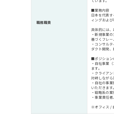
ています。
■業務内容
日本を代表す
ィングおよび
職務職責
具体的には、
・新規事業の
基づくフレー
・コンサルテ
ダクト開発、
■ポジション
・自社事業（
ます。
・クライアン
対峙しながら
・自社の事業
いただきます
・戦略系の案
・事業責任者
※オフィス 