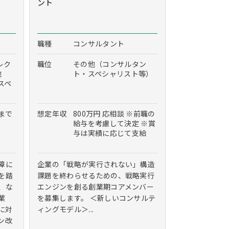
ント
職種
コンサルタント
レク
職位
その他（コンサルタン
他
ト・スペシャリスト等）
スペ
度まで
想定年収
800万円 応相談 ※前職の
給与を考慮して決定 ※賞
与は実績に応じて支給
障に
企業の「戦略が実行されない」構造
を踏
課題を終わらせるための、戦略実行
、な
エンジンを創る創業期コアメンバー
業
を募集します。 ＜新しいコンサルテ
に対
ィングモデル＞...
ン改