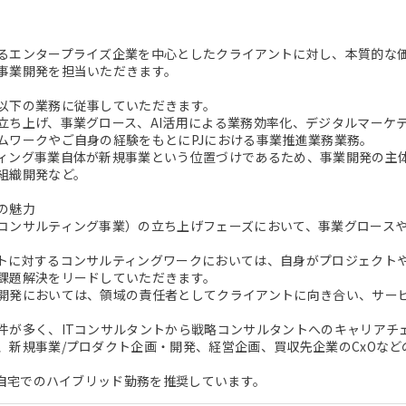
るエンタープライズ企業を中心としたクライアントに対し、本質的な
事業開発を担当いただきます。
以下の業務に従事していただきます。
立ち上げ、事業グロース、AI活用による業務効率化、デジタルマーケ
ムワークやご自身の経験をもとにPJにおける事業推進業務業務。
ィング事業自体が新規事業という位置づけであるため、事業開発の主
組織開発など。
の魅力
コンサルティング事業）の立ち上げフェーズにおいて、事業グロース
トに対するコンサルティングワークにおいては、自身がプロジェクト
課題解決をリードしていただきます。
開発においては、領域の責任者としてクライアントに向き合い、サー
。
件が多く、ITコンサルタントから戦略コンサルタントへのキャリアチ
、新規事業/プロダクト企画・開発、経営企画、買収先企業のCxOな
/ 自宅でのハイブリッド勤務を推奨しています。