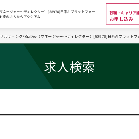
（マネージャー～ディレクター）[58970]日系AIプラットフォー
転職・キャリア
資系企業の求人ならアクシアム
お申し込み
サルティング/BizDev（マネージャー～ディレクター）[58970]日系AIプラット
求人検索