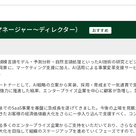
v（マネージャー～ディレクター）
おすすめ
規模言語モデル・予測分析・自然言語処理といったAI技術の研究とビ
背景に、マーケティング支援に加え、AI活用による事業変革支援サー
。
ートナーとして、AI戦略の立案から実装、採用・育成まで一気通貫で支
を強力に推進した結果、エンタープライズ企業を中心に顧客が急増し、
までのSaaS事業を基盤に急成長を遂げてきました。今後の上場を見
きたお客様の経済価値最大化をさらに一歩入り込んで支援すべく、コ
る多くのエンタープライズ企業からご支持をいただいており、さらな
大化を目指して組織のステージアップを進めていくフェーズですので