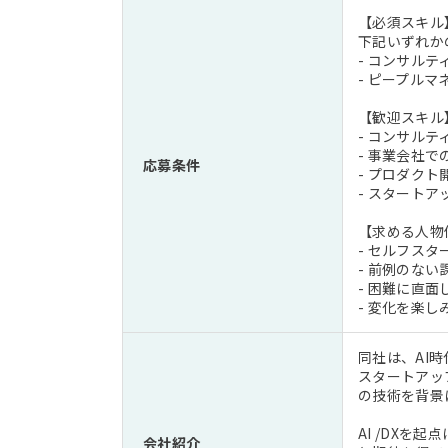
【必須スキル
下記いずれか
- コンサル
- ピープル
【歓迎スキル
- コンサル
- 事業会社
応募条件
- プロダク
- スタート
【求める人物
- セルフス
- 前例のな
- 困難に直
- 変化を楽
同社は、AI
スタートアッ
の技術を背景
AI /DX
会社紹介