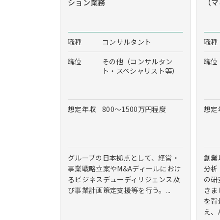
ション業務
（マ
職種
コンサルタント
職種
職位
その他（コンサルタン
職位
ト・スペシャリスト等）
想定年収
800～1500万円程度
想定
グループの日本拠点として、経営・
創業
事業戦略立案やM&Aディールにおけ
分析
るビジネスデューディリジェンス及
の研
び事業計画策定支援等を行う。...
きま
を背
え、