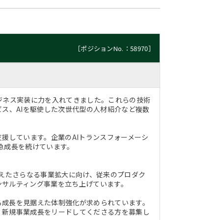
［ポジションNo.：58970］
ジネス実装に力を入れてきました。これらの技術
ビス、AIを駆使した次世代型の人材紹介など複数
援しています。企業のAIトランスフォーメーシ
急成長を続けています。
据えたさらなる事業拡大に向け、従来のプロダク
ンサルティング事業を立ち上げています。
る成長を見据えた体制強化が求められています。
、新規事業成長をリードしてくださる方を募集し