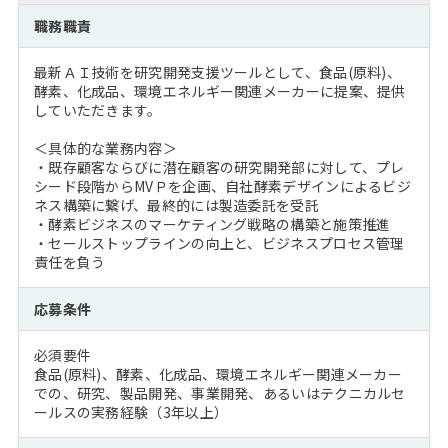
注目企業インタビュー
Career Talk Live
ニュースリリース
職務職責
インターン受入企業一覧
MBA NETWORKING
最新ＡＩ技術を研究開発支援ツールとして、食品(原料)、
MBAを生かす求人特集
酵素、化成品、環境エネルギー関連メーカーに提案、提供
していただきます。
年齢と年収の相関図
＜具体的な業務内容＞
・既存顧客ならびに潜在顧客の研究開発部に対して、プレ
シード段階からMVＰを企画、自社酵素デザインによるビジ
ネス構築に繋げ、最終的には製造委託を受託
・酵素ビジネスのマーケティング戦略の構築と施策推進
・セールストップラインの向上と、ビジネスプロセス管理
責任を負う
応募条件
必須要件
食品(原料)、酵素、化成品、環境エネルギー関連メーカー
での、研究、製品開発、事業開発、あるいはテクニカルセ
ールスの実務経験（3年以上）