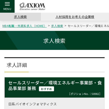
求人検索
人材採用をお考えの企業様
MBA転職・外資系求人（HOME）
求人検索
セールスリーダー／環境エネルギ
戻る
戻る
戻る
戻る
戻る
戻る
戻る
戻る
戻る
戻る
戻る
アクシアムの特長
キャリア支援 TOP
転職ツール TOP
転職コラム TOP
イベント・セミナー TOP
会社概要 TOP
ミッシ
お申し
キャリア
MBA留
英文レジ
求人検索
サービス案内
キャリアデザイン講座
英文レジュメの書き方
“展”職相談室
ジョブフェア
沿革
コンサ
キャリ
MBAの
日本から
パワー
（最新求人市場動向）
コンサルタントの紹介
職務経歴書の書き方
転職市場の明日をよめ
キャリアデザインセミナー
主なクライアント
代表メ
“展”
転職活
主な10
キーワ
求人詳細
ステージ別アドバイス
日本語履歴書テンプレート
コンサルティングの現場から
海外セミナー
アクセス
“展”
MBA
英文レ
MBAの転職事例
セールスリーダー／環境エネルギー事業部・食
よくある面接Q&A集
転職成功への4つの鍵
キャリアフォーラム
採用情報
品事業部 兼務
おわり
おすすめ
MBAからのFAQ
［ポジションNo.：58982］
外資系／面接攻略のコツ
キャリアに効く一冊
プロ経営者の特別セミナー
パブリシティ
日系バイオインフォマティクス
MBA留学生数の推移