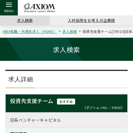
求人検索
人材採用をお考えの企業様
MBA転職・外資系求人（HOME）
求人検索
投資先支援チーム[59010]
戻る
戻る
戻る
戻る
戻る
戻る
戻る
戻る
戻る
戻る
戻る
アクシアムの特長
キャリア支援 TOP
転職ツール TOP
転職コラム TOP
イベント・セミナー TOP
会社概要 TOP
ミッシ
お申し
キャリア
MBA留
英文レジ
求人検索
サービス案内
キャリアデザイン講座
英文レジュメの書き方
“展”職相談室
ジョブフェア
沿革
コンサ
キャリ
MBAの
日本から
パワー
（最新求人市場動向）
コンサルタントの紹介
職務経歴書の書き方
転職市場の明日をよめ
キャリアデザインセミナー
主なクライアント
代表メ
“展”
転職活
主な10
キーワ
求人詳細
ステージ別アドバイス
日本語履歴書テンプレート
コンサルティングの現場から
海外セミナー
アクセス
“展”
MBA
英文レ
MBAの転職事例
投資先支援チーム
おすすめ
よくある面接Q&A集
転職成功への4つの鍵
キャリアフォーラム
採用情報
おわり
［ポジションNo.：59010］
MBAからのFAQ
日系ベンチャーキャピタル
外資系／面接攻略のコツ
キャリアに効く一冊
プロ経営者の特別セミナー
パブリシティ
MBA留学生数の推移