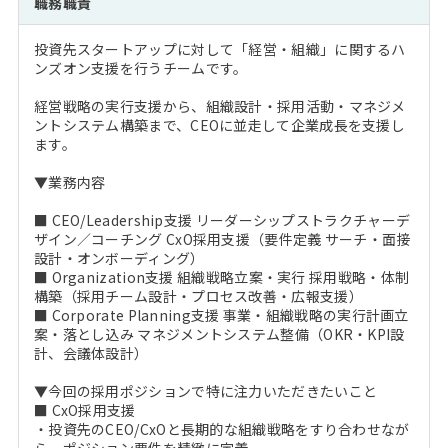
職務職責
注目企業インタビュー
Career Talk Live
ニュースリリース
インターン受入企業一覧
投資先スタートアップに対して「経営・組織」に関するハ
MBA NETWORKING
ンズオン支援を行うチームです。
MBAを生かす求人特集
経営戦略の実行支援から、組織設計・採用活動・マネジメ
ントシステム構築まで、CEOに並走して企業成長を支援し
年齢と年収の相関図
ます。
▼業務内容
■ CEO/Leadership支援 リーダーシップストラクチャーデ
ザイン／コーチング CxO採用支援（要件定義 サーチ・面接
設計・オンボーディング）
■ Organization支援 組織戦略立案・実行 採用戦略・体制
構築（採用チーム設計・プロセス改善・広報支援）
■ Corporate Planning支援 事業・組織戦略の実行計画立
案・落とし込み マネジメントシステム整備（OKR・KPI設
計、会議体設計）
▼今回の採用ポジションで特に注力いただきたいこと
■ CxO採用支援
・投資先のCEO/CxOと長期的な組織戦略をすり合わせなが