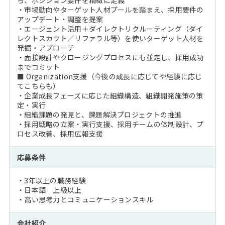
ら、ポジション要件を精緻に定義
・市場動向やターゲット人材プールを踏まえ、採用要件の
アップデート・調整を提案
・エージェント活用＋ダイレクトリクルーティング（ダイ
レクトスカウト／リファラル等）を使いターゲット人材を
発掘・アプローチ
・面接設計やクロージングプロセスにも並走し、採用成功
までコミット
■ Organization支援（今後の成長に応じてや経験に応じ
てこちらも）
・企業成長フェーズに応じた組織構造、組織開発施策の策
定・実行
・組織課題の発見と、課題解決プロジェクトの推進
・採用戦略の立案・実行支援、採用チームの体制設計、プ
ロセス改善、採用広報支援
応募条件
・3年以上の職務経験
・日本語 上級以上
・高い思考力とコミュニケーションスキル
会社紹介