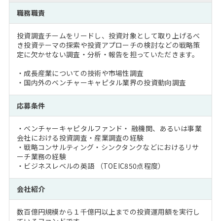
注目企業インタビュー
Career Talk Live
ニュースリリース
職務職責
インターン受入企業一覧
MBA NETWORKING
投資調査チームをリードし、投資対象として取り上げるべ
MBAを生かす求人特集
き投資テーマの探索や投資アプローチの検討などの戦略策
定に欠かせない調査・分析・報告を担っていただきます。
年齢と年収の相関図
・成長産業についての技術や市場性調査
・国内外のベンチャーキャピタル業界の投資動向調査
応募条件
・ベンチャーキャピタルファンド・ 融機関、あるいは事業
会社における投資調査・産業調査の経験
・戦略コンサルティング・シンクタンクなどにおけるリサ
ーチ業務の経験
・ビジネスレベルの英語 （TOEIC850点程度）
会社紹介
数百億円規模から１千億円以上までの投資運用額を実行し