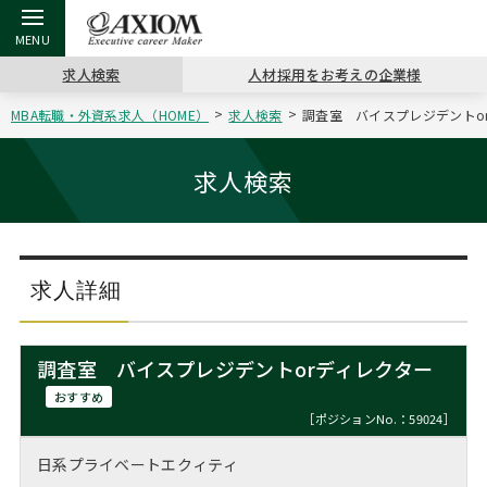
求人検索
人材採用をお考えの企業様
MBA転職・外資系求人（HOME）
求人検索
調査室 バイスプレジデントor
戻る
戻る
戻る
戻る
戻る
戻る
戻る
戻る
戻る
戻る
戻る
アクシアムの特長
キャリア支援 TOP
転職ツール TOP
転職コラム TOP
イベント・セミナー TOP
会社概要 TOP
ミッシ
お申し
キャリア
MBA留
英文レジ
求人検索
サービス案内
キャリアデザイン講座
英文レジュメの書き方
“展”職相談室
ジョブフェア
沿革
コンサ
キャリ
MBAの
日本から
パワー
（最新求人市場動向）
コンサルタントの紹介
職務経歴書の書き方
転職市場の明日をよめ
キャリアデザインセミナー
主なクライアント
代表メ
“展”
転職活
主な10
キーワ
求人詳細
ステージ別アドバイス
日本語履歴書テンプレート
コンサルティングの現場から
海外セミナー
アクセス
“展”
MBA
英文レ
MBAの転職事例
調査室 バイスプレジデントorディレクター
よくある面接Q&A集
転職成功への4つの鍵
キャリアフォーラム
採用情報
おわり
おすすめ
MBAからのFAQ
［ポジションNo.：59024］
外資系／面接攻略のコツ
キャリアに効く一冊
プロ経営者の特別セミナー
パブリシティ
日系プライベートエクィティ
MBA留学生数の推移