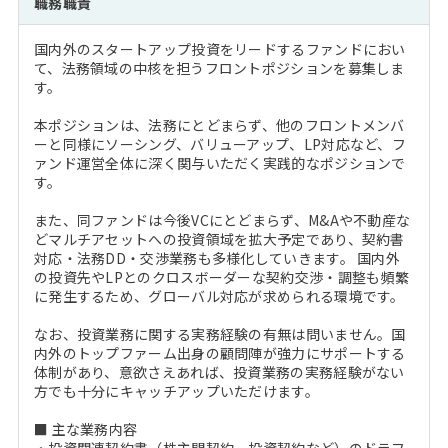
職務職責
注目企業インタビュー
Career Talk Live
ニュースリリース
インターン受入企業一覧
国内外のスタートアップ投資をリードするファンドにおい
MBA NETWORKING
て、法務領域の中核を担うフロントポジションを募集しま
MBAを生かす求人特集
す。
本ポジションは、法務にとどまらず、他のフロントメンバ
年齢と年収の相関図
ーと同様にソーシング、バリューアップ、LP対応など、フ
ァンド運営全体に深く関与いただく実践的なポジションで
す。
また、同ファンドは今後VCにとどまらず、M&Aや不動産な
どマルチアセットへの投資領域を拡大予定であり、契約書
対応・法務DD・交渉業務も多様化していきます。 国内外
の投資先やLPとのクロスボーダーな契約交渉・調整も頻繁
に発生するため、グローバル対応が求められる環境です。
なお、投資業務に関する実務経験の有無は問いません。国
内外のトップファーム出身の顧問陣が強力にサポートする
体制があり、意欲さえあれば、投資業務の実務経験がない
方でも十分にキャッチアップいただけます。
■ 主な業務内容