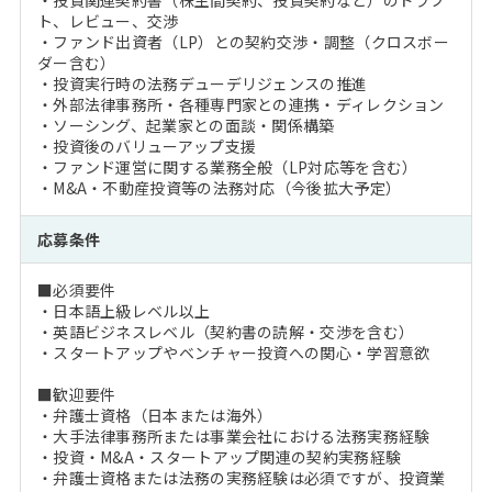
・投資関連契約書（株主間契約、投資契約など）のドラフ
ト、レビュー、交渉
・ファンド出資者（LP）との契約交渉・調整（クロスボー
ダー含む）
・投資実行時の法務デューデリジェンスの推進
・外部法律事務所・各種専門家との連携・ディレクション
・ソーシング、起業家との面談・関係構築
・投資後のバリューアップ支援
・ファンド運営に関する業務全般（LP対応等を含む）
・M&A・不動産投資等の法務対応（今後拡大予定）
応募条件
■必須要件
・日本語上級レベル以上
・英語ビジネスレベル（契約書の読解・交渉を含む）
・スタートアップやベンチャー投資への関心・学習意欲
■歓迎要件
・弁護士資格（日本または海外）
・大手法律事務所または事業会社における法務実務経験
・投資・M&A・スタートアップ関連の契約実務経験
・弁護士資格または法務の実務経験は必須ですが、投資業