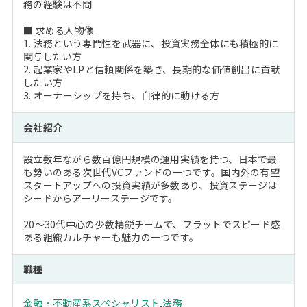
務の経験は不問
■ 求める人物像
1. 法務という専門性を武器に、投資実務全体にも積極的に
関与したい方
2. 起業家やLPと信頼関係を築き、長期的な価値創出に貢献
したい方
3. オーナーシップを持ち、自律的に動ける方
会社紹介
設立数年ながら数百億円規模の運用実績を持つ、日本で最
も勢いのある次世代VCファンドの一つです。国内外の有望
スタートアップへの投資実績が多数あり、投資ステージは
シードからアーリーステージです。
20～30代中心の少数精鋭チームで、フラットでスピード感
ある組織カルチャーも魅力の一つです。
職種
金融・不動産系スペシャリスト
,
法務