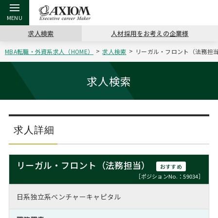
求人検索
人材採用をお考えの企業様
MBA転職・外資系求人（HOME）
求人検索
リーガル・フロント（法務担当）
戻る
戻る
戻る
戻る
戻る
戻る
戻る
戻る
戻る
戻る
戻る
アクシアムの特長
キャリア支援 TOP
転職ツール TOP
転職コラム TOP
イベント・セミナー TOP
会社概要 TOP
ミッシ
お申し
キャリア
MBA留
英文レジ
求人検索
サービス案内
キャリアデザイン講座
英文レジュメの書き方
“展”職相談室
ジョブフェア
沿革
コンサ
キャリ
MBAの
日本から
パワー
（最新求人市場動向）
コンサルタントの紹介
職務経歴書の書き方
転職市場の明日をよめ
キャリアデザインセミナー
主なクライアント
代表メ
“展”
転職活
主な10
キーワ
求人詳細
ステージ別アドバイス
日本語履歴書テンプレート
コンサルティングの現場から
海外セミナー
アクセス
“展”
MBA
英文レ
MBAの転職事例
リーガル・フロント（法務担当）
おすすめ
よくある面接Q&A集
転職成功への4つの鍵
キャリアフォーラム
採用情報
おわり
［ポジションNo.：59034］
MBAからのFAQ
日系独立系ベンチャーキャピタル
外資系／面接攻略のコツ
キャリアに効く一冊
プロ経営者の特別セミナー
パブリシティ
MBA留学生数の推移