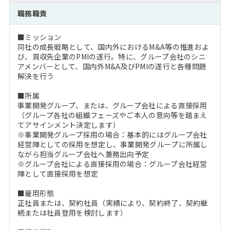
注目企業インタビュー
Career Talk Live
ニュースリリース
職務職責
インターン受入企業一覧
MBA NETWORKING
■ミッション
MBAを生かす求人特集
同社の成長戦略として、国内外におけるM&A等の推進およ
び、買収先企業のPMIの遂行。特に、グループ会社のシニ
アメンバーとして、国内外M&A及びPMIの遂行と各種問題
年齢と年収の相関図
解決を行う
■所属
事業開発グループ、または、グループ会社による直接採用
（グループ各社の組織フェーズやご本人の意向等を踏まえ
てアサインメント決定します）
※事業開発グループ採用の場合：基本的にはグループ会社
経営陣としての採用を想定し、事業開発グループに所属し
ながら担当グループ会社へ兼務出向予定
※グループ会社による直接採用の場合：グループ会社経営
陣として直接採用を想定
■雇用形態
正社員または、契約社員（実績により、契約終了、契約継
続または社員登用を検討します）