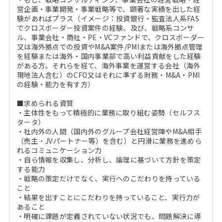
営企画・事業開発・事業戦略等で、顕著な実績を出した経
験があればプラス（イメージ：投資銀行・監査法人系FAS
でクロスボーダー投資案件の経験、及び、戦略系コンサ
ル、事業会社・商社・PE・VCファンドで、クロスボーダー
又は海外拠点での投資やM&A案件/PMIまたは海外拠点管理
を経験または海外・国内事業部で高い利益貢献をした経験
がある方。それらを経て、海外事業を運営する会社（海外
現地法人含む）のCFO又はそれに準ずる財務・M&A・PMI
の経験・能力を有す方）
■求められる資質
・主体性をもって積極的に業務に取り組む姿勢（セルフス
タータ）
・社内外の人間（国内外のグループ会社経営陣やM&A相手
（売主・JVパートナー等）を含む）と円滑に業務を進めら
れるコミュニケーション力
・自ら情報を収集し、分析し、論理に基づいて方針を策定
する能力
・戦略の策定だけでなく、実行へのこだわりを持っている
こと
・結果を出すことにこだわりを持っていること、実行力が
あること
・明確に課題が定義されていない状況でも、問題解決に導