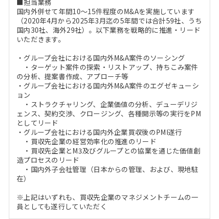
■担当業務
国内外併せて年間10～15件程度のM&Aを実施しています
（2020年4月から2025年3月迄の5年間では合計59社、うち
国内30社、海外29社）。以下業務を戦略的に推進・リード
いただきます。
・グループ会社における国内外M&A案件のソーシング
・ターゲット案件の探索・リストアップ、持ちこみ案件
の分析、提案書作成、アプローチ等
・グループ会社における国内外M&A案件のエグゼキューシ
ョン
・ストラクチャリング、企業価値の分析、デューデリジ
ェンス、契約交渉、クロージング、各種開示等の実行をPM
としてリード
・グループ会社における国内外企業買収後のPMI遂行
・買収先企業の経営効率化の推進のリード
・買収先企業とM3及びグループとの協業を通じた価値創
造プロセスのリード
・国内外子会社管理（日本からの管理、および、現地駐
在）
※上記はいずれも、買収先企業のマネジメントチームの一
員としても遂行していただく