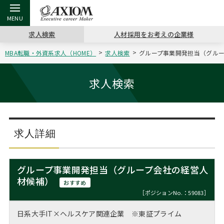
求人検索
人材採用をお考えの企業様
MBA転職・外資系求人（HOME）
求人検索
グループ事業開発担当（グループ
戻る
戻る
戻る
戻る
戻る
戻る
戻る
戻る
戻る
戻る
戻る
アクシアムの特長
キャリア支援 TOP
転職ツール TOP
転職コラム TOP
イベント・セミナー TOP
会社概要 TOP
ミッシ
お申し
キャリア
MBA留
英文レジ
求人検索
サービス案内
キャリアデザイン講座
英文レジュメの書き方
“展”職相談室
ジョブフェア
沿革
コンサ
キャリ
MBAの
日本から
パワー
（最新求人市場動向）
コンサルタントの紹介
職務経歴書の書き方
転職市場の明日をよめ
キャリアデザインセミナー
主なクライアント
代表メ
“展”
転職活
主な10
キーワ
求人詳細
ステージ別アドバイス
日本語履歴書テンプレート
コンサルティングの現場から
海外セミナー
アクセス
“展”
MBA
英文レ
MBAの転職事例
グループ事業開発担当（グループ会社の経営人
よくある面接Q&A集
転職成功への4つの鍵
キャリアフォーラム
採用情報
材候補）
おわり
おすすめ
MBAからのFAQ
［ポジションNo.：59083］
外資系／面接攻略のコツ
キャリアに効く一冊
プロ経営者の特別セミナー
パブリシティ
日系大手IT×ヘルスケア関連企業 ※東証プライム
MBA留学生数の推移