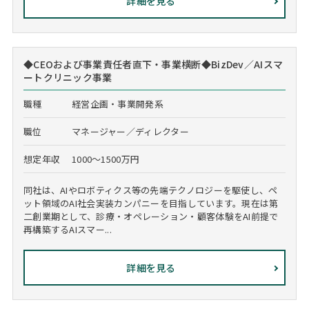
詳細を見る
◆CEOおよび事業責任者直下・事業横断◆BizDev／AIスマ
ートクリニック事業
職種
経営企画・事業開発系
職位
マネージャー／ディレクター
想定年収
1000～1500万円
同社は、AIやロボティクス等の先端テクノロジーを駆使し、ペ
ット領域のAI社会実装カンパニーを目指しています。現在は第
二創業期として、診療・オペレーション・顧客体験をAI前提で
再構築するAIスマー...
詳細を見る