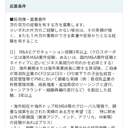
応募条件
■採用像・募集要件
次の双方の経験を有する方を募集します。
※いずれか片方のご経験しかない場合は、その実績が強
く、またもう片方の業務ができる素養や足掛かりとなる経
験を有すること
(1) M&Aエグゼキューション経験3年以上（クロスボーダ
ー又は海外M&A案件経験、あるいは、国内M&A案件経験と
ネイティブに近いビジネス英語力の何れかを必須とする）
(2) 海外展開または海外事業成長に関する買収後、ご自身
が買収先企業のCFO又はCEO・CFO直下での子会社経営・
経営管理等でPMIにおいて顕著な実績（例：買収先企業の
財務管理改善、成長推進・追加買収のソーシングと遂行、
ターンアラウンド・組織再編の遂行など）を創出した経
験、3年以上
・海外駐在や海外トップ校MBA等のグローバル環境で、顕
著な成果を出された実績のある方を希望（注： 特に欧米
以外の新興国（東南アジア、インド、アフリカ、中東等）
の経験があればプラス）
・もし、戦略コンサルティング、事業会社の経営戦略・経