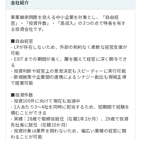
会社紹介
事業継承問題を抱える中小企業を対象とし、「自由経
営」・「投資件数」・「高収入」の3つの点で特長を有す
る投資会社です。
■自由経営
- LPが存在しないため、外部の制約なく柔軟な経営支援が
可能
- EXITまでの期間が長く、腰を据えて経営に深く関与でき
る
- 投資判断や経営上の意思決定もスピーディーに実行可能
- 新規施策や企業間の連携によるシナジー創出も現場主導
で提案可能
■投資件数
- 投資100件に向けて現在も加速中
- 1人あたり3～4社を同時に担当するため、短期間で経験を
積むことができる
- 実績：28歳で取締役就任（在籍1年2か月）、29歳で投資
先社長に就任（在籍10か月）
- 投資対象は業界を問わないため、幅広い業種の経営に関
わることが可能