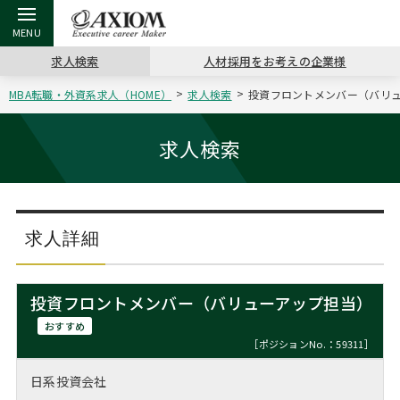
求人検索
人材採用をお考えの企業様
MBA転職・外資系求人（HOME）
求人検索
投資フロントメンバー（バリュー
戻る
戻る
戻る
戻る
戻る
戻る
戻る
戻る
戻る
戻る
戻る
アクシアムの特長
キャリア支援 TOP
転職ツール TOP
転職コラム TOP
イベント・セミナー TOP
会社概要 TOP
ミッシ
お申し
キャリア
MBA留
英文レジ
求人検索
サービス案内
キャリアデザイン講座
英文レジュメの書き方
“展”職相談室
ジョブフェア
沿革
コンサ
キャリ
MBAの
日本から
パワー
（最新求人市場動向）
コンサルタントの紹介
職務経歴書の書き方
転職市場の明日をよめ
キャリアデザインセミナー
主なクライアント
代表メ
“展”
転職活
主な10
キーワ
求人詳細
ステージ別アドバイス
日本語履歴書テンプレート
コンサルティングの現場から
海外セミナー
アクセス
“展”
MBA
英文レ
MBAの転職事例
投資フロントメンバー（バリューアップ担当）
よくある面接Q&A集
転職成功への4つの鍵
キャリアフォーラム
採用情報
おわり
おすすめ
MBAからのFAQ
［ポジションNo.：59311］
外資系／面接攻略のコツ
キャリアに効く一冊
プロ経営者の特別セミナー
パブリシティ
日系投資会社
MBA留学生数の推移