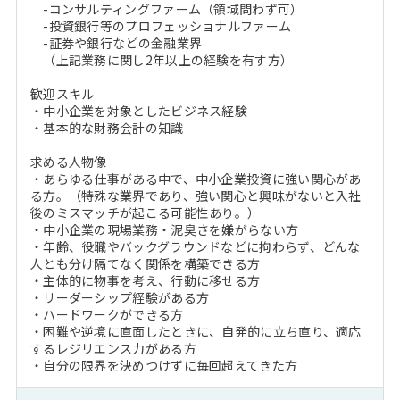
-コンサルティングファーム（領域問わず可）
-投資銀行等のプロフェッショナルファーム
-証券や銀行などの金融業界
（上記業務に関し2年以上の経験を有す方）
歓迎スキル
・中小企業を対象としたビジネス経験
・基本的な財務会計の知識
求める人物像
・あらゆる仕事がある中で、中小企業投資に強い関心があ
る方。（特殊な業界であり、強い関心と興味がないと入社
後のミスマッチが起こる可能性あり。）
・中小企業の現場業務・泥臭さを嫌がらない方
・年齢、役職やバックグラウンドなどに拘わらず、どんな
人とも分け隔てなく関係を構築できる方
・主体的に物事を考え、行動に移せる方
・リーダーシップ経験がある方
・ハードワークができる方
・困難や逆境に直面したときに、自発的に立ち直り、適応
するレジリエンス力がある方
・自分の限界を決めつけずに毎回超えてきた方