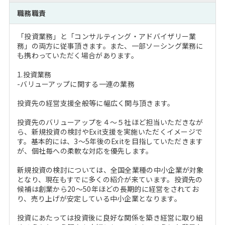
注目企業インタビュー
Career Talk Live
ニュースリリース
職務職責
インターン受入企業一覧
MBA NETWORKING
「投資業務」と「コンサルティング・アドバイザリー業
MBAを生かす求人特集
務」の両方に従事頂きます。また、一部ソーシング業務に
も携わっていただく場合があります。
年齢と年収の相関図
1.投資業務
-バリューアップに関する一連の業務
投資先の経営支援全般等に幅広く関与頂きます。
投資先のバリューアップを４～５社ほど担当いただきなが
ら、新規投資の検討やExit支援を実施いただくイメージで
す。基本的には、3～5年後のExitを目指していただきます
が、個社毎への柔軟な対応を優先します。
新規投資の検討については、全国全業種の中小企業が対象
となり、現在もすでに多くの紹介が来ています。投資先の
候補は創業から20～50年ほどの長期的に経営をされてお
り、売り上げが安定している中小企業となります。
投資にあたっては投資後に良好な関係を築き経営に取り組