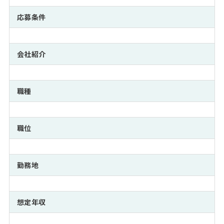
注目企業インタビュー
Career Talk Live
ニュースリリース
インターン受入企業一覧
応募条件
MBA NETWORKING
MBAを生かす求人特集
会社紹介
年齢と年収の相関図
職種
職位
勤務地
想定年収