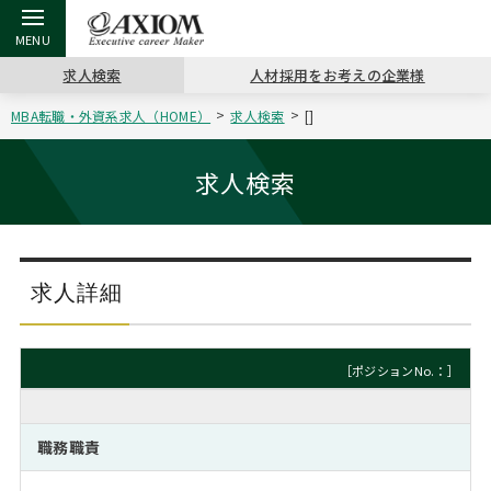
求人検索
人材採用をお考えの企業様
MBA転職・外資系求人（HOME）
求人検索
[]
戻る
戻る
戻る
戻る
戻る
戻る
戻る
戻る
戻る
戻る
戻る
アクシアムの特長
キャリア支援 TOP
転職ツール TOP
転職コラム TOP
イベント・セミナー TOP
会社概要 TOP
ミッシ
お申し
キャリア
MBA留
英文レジ
求人検索
サービス案内
キャリアデザイン講座
英文レジュメの書き方
“展”職相談室
ジョブフェア
沿革
コンサ
キャリ
MBAの
日本から
パワー
（最新求人市場動向）
コンサルタントの紹介
職務経歴書の書き方
転職市場の明日をよめ
キャリアデザインセミナー
主なクライアント
代表メ
“展”
転職活
主な10
キーワ
求人詳細
ステージ別アドバイス
日本語履歴書テンプレート
コンサルティングの現場から
海外セミナー
アクセス
“展”
MBA
英文レ
MBAの転職事例
［ポジションNo.：］
よくある面接Q&A集
転職成功への4つの鍵
キャリアフォーラム
採用情報
おわり
MBAからのFAQ
職務職責
外資系／面接攻略のコツ
キャリアに効く一冊
プロ経営者の特別セミナー
パブリシティ
MBA留学生数の推移