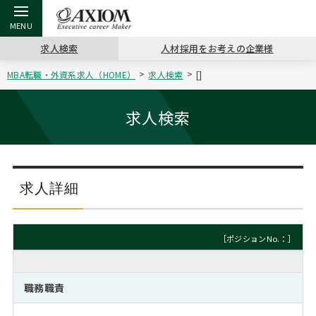
求人検索
人材採用をお考えの企業様
MBA転職・外資系求人（HOME）
求人検索
[]
戻る
戻る
戻る
戻る
戻る
戻る
戻る
戻る
戻る
戻る
戻る
アクシアムの特長
キャリア支援 TOP
転職ツール TOP
転職コラム TOP
イベント・セミナー TOP
会社概要 TOP
ミッシ
お申し
キャリア
MBA留
英文レジ
求人検索
サービス案内
キャリアデザイン講座
英文レジュメの書き方
“展”職相談室
ジョブフェア
沿革
コンサ
キャリ
MBAの
日本から
パワー
（最新求人市場動向）
コンサルタントの紹介
職務経歴書の書き方
転職市場の明日をよめ
キャリアデザインセミナー
主なクライアント
代表メ
“展”
転職活
主な10
キーワ
求人詳細
ステージ別アドバイス
日本語履歴書テンプレート
コンサルティングの現場から
海外セミナー
アクセス
“展”
MBA
英文レ
MBAの転職事例
［ポジションNo.：］
よくある面接Q&A集
転職成功への4つの鍵
キャリアフォーラム
採用情報
おわり
MBAからのFAQ
職務職責
外資系／面接攻略のコツ
キャリアに効く一冊
プロ経営者の特別セミナー
パブリシティ
MBA留学生数の推移