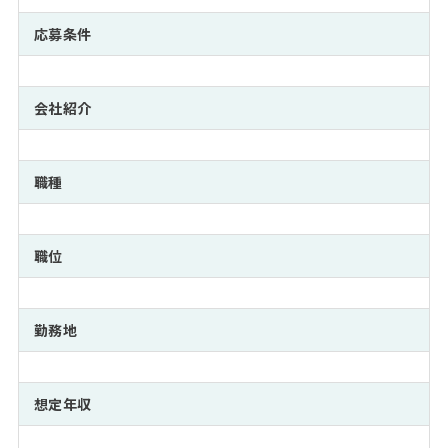
注目企業インタビュー
Career Talk Live
ニュースリリース
インターン受入企業一覧
応募条件
MBA NETWORKING
MBAを生かす求人特集
会社紹介
年齢と年収の相関図
職種
職位
勤務地
想定年収