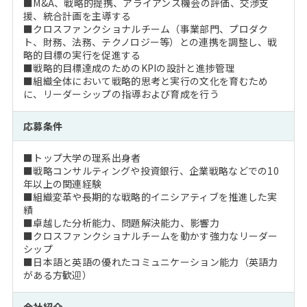
■M&A、戦略的提携、アライアンス機会の評価、交渉支
援、統合計画を主導する
■クロスファンクショナルチーム（事業部門、プロダク
ト、財務、法務、テクノロジー等）との連携を調整し、戦
略的目標の実行を促進する
■戦略的目標達成のためのKPIの設計と進捗管理
■組織全体において戦略的思考と実行の文化を育むため
に、リーダーシップの指導および育成を行う
応募条件
■トップ大学の理系出身者
■戦略コンサルティングや投資銀行、企業戦略などでの10
年以上の関連経験
■組織変革や長期的な戦略的イニシアティブを推進した実
績
■卓越した分析能力、問題解決能力、影響力
■クロスファンクショナルチームを動かす強力なリーダー
シップ
■日本語と英語の優れたコミュニケーション能力（英語力
がある方歓迎）