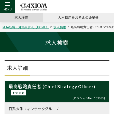
求人検索
人材採用をお考えの企業様
MBA転職・外資系求人（HOME）
求人検索
最高戦略責任者 (Chief Strat
戻る
戻る
戻る
戻る
戻る
戻る
戻る
戻る
戻る
戻る
戻る
アクシアムの特長
キャリア支援 TOP
転職ツール TOP
転職コラム TOP
イベント・セミナー TOP
会社概要 TOP
ミッシ
お申し
キャリア
MBA留
英文レジ
求人検索
サービス案内
キャリアデザイン講座
英文レジュメの書き方
“展”職相談室
ジョブフェア
沿革
コンサ
キャリ
MBAの
日本から
パワー
（最新求人市場動向）
コンサルタントの紹介
職務経歴書の書き方
転職市場の明日をよめ
キャリアデザインセミナー
主なクライアント
代表メ
“展”
転職活
主な10
キーワ
求人詳細
ステージ別アドバイス
日本語履歴書テンプレート
コンサルティングの現場から
海外セミナー
アクセス
“展”
MBA
英文レ
MBAの転職事例
最高戦略責任者 (Chief Strategy Officer)
よくある面接Q&A集
転職成功への4つの鍵
キャリアフォーラム
採用情報
おわり
おすすめ
MBAからのFAQ
［ポジションNo.：59363］
外資系／面接攻略のコツ
キャリアに効く一冊
プロ経営者の特別セミナー
パブリシティ
日系大手フィンテックグループ
MBA留学生数の推移