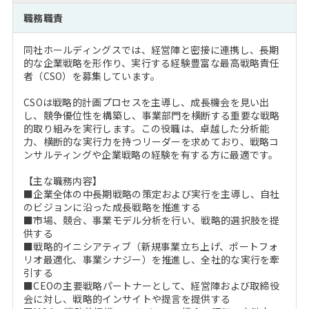
注目企業インタビュー
Career Talk Live
ニュースリリース
職務職責
インターン受入企業一覧
MBA NETWORKING
同社ホールディングスでは、経営陣と密接に連携し、長期
MBAを生かす求人特集
的な企業戦略を形作り、実行する経験豊富な最高戦略責任
者（CSO）を募集しています。
年齢と年収の相関図
CSOは戦略的計画プロセスを主導し、成長機会を見い出
し、競争優位性を構築し、事業部門を横断する重要な戦略
的取り組みを実行します。この役職は、卓越した分析能
力、横断的な実行力を持つリーダーを求めており、戦略コ
ンサルティングや企業戦略の経験を有する方に最適です。
【主な職務内容】
■企業全体の中長期戦略の策定および実行を主導し、自社
のビジョンに沿った成長戦略を推進する
■市場、競合、事業モデル分析を行い、戦略的選択肢を提
供する
■戦略的イニシアティブ（新規事業立ち上げ、ポートフォ
リオ最適化、事業シナジー）を推進し、全社的な実行を牽
引する
■CEOの主要戦略パートナーとして、経営陣および取締役
会に対し、戦略的インサイトや提言を提供する