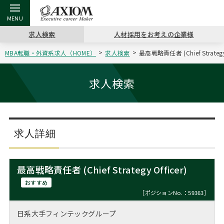
求人検索
人材採用をお考えの企業様
MBA転職・外資系求人（HOME）
求人検索
最高戦略責任者 (Chief Strat
戻る
戻る
戻る
戻る
戻る
戻る
戻る
戻る
戻る
戻る
戻る
アクシアムの特長
キャリア支援 TOP
転職ツール TOP
転職コラム TOP
イベント・セミナー TOP
会社概要 TOP
ミッシ
お申し
キャリア
MBA留
英文レジ
求人検索
サービス案内
キャリアデザイン講座
英文レジュメの書き方
“展”職相談室
ジョブフェア
沿革
コンサ
キャリ
MBAの
日本から
パワー
（最新求人市場動向）
コンサルタントの紹介
職務経歴書の書き方
転職市場の明日をよめ
キャリアデザインセミナー
主なクライアント
代表メ
“展”
転職活
主な10
キーワ
求人詳細
ステージ別アドバイス
日本語履歴書テンプレート
コンサルティングの現場から
海外セミナー
アクセス
“展”
MBA
英文レ
MBAの転職事例
最高戦略責任者 (Chief Strategy Officer)
よくある面接Q&A集
転職成功への4つの鍵
キャリアフォーラム
採用情報
おわり
おすすめ
MBAからのFAQ
［ポジションNo.：59363］
外資系／面接攻略のコツ
キャリアに効く一冊
プロ経営者の特別セミナー
パブリシティ
日系大手フィンテックグループ
MBA留学生数の推移