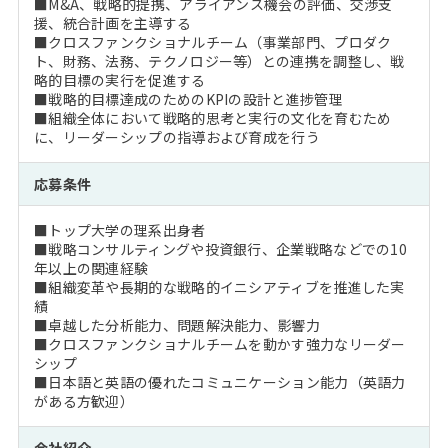
■M&A、戦略的提携、アライアンス機会の評価、交渉支
援、統合計画を主導する
■クロスファンクショナルチーム（事業部門、プロダク
ト、財務、法務、テクノロジー等）との連携を調整し、戦
略的目標の実行を促進する
■戦略的目標達成のためのKPIの設計と進捗管理
■組織全体において戦略的思考と実行の文化を育むため
に、リーダーシップの指導および育成を行う
応募条件
■トップ大学の理系出身者
■戦略コンサルティングや投資銀行、企業戦略などでの10
年以上の関連経験
■組織変革や長期的な戦略的イニシアティブを推進した実
績
■卓越した分析能力、問題解決能力、影響力
■クロスファンクショナルチームを動かす強力なリーダー
シップ
■日本語と英語の優れたコミュニケーション能力（英語力
がある方歓迎）