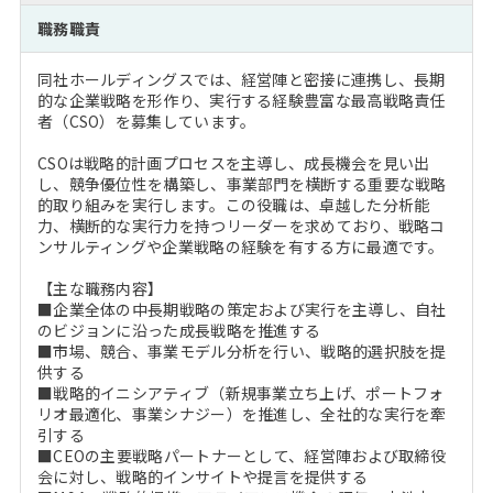
注目企業インタビュー
Career Talk Live
ニュースリリース
職務職責
インターン受入企業一覧
MBA NETWORKING
同社ホールディングスでは、経営陣と密接に連携し、長期
MBAを生かす求人特集
的な企業戦略を形作り、実行する経験豊富な最高戦略責任
者（CSO）を募集しています。
年齢と年収の相関図
CSOは戦略的計画プロセスを主導し、成長機会を見い出
し、競争優位性を構築し、事業部門を横断する重要な戦略
的取り組みを実行します。この役職は、卓越した分析能
力、横断的な実行力を持つリーダーを求めており、戦略コ
ンサルティングや企業戦略の経験を有する方に最適です。
【主な職務内容】
■企業全体の中長期戦略の策定および実行を主導し、自社
のビジョンに沿った成長戦略を推進する
■市場、競合、事業モデル分析を行い、戦略的選択肢を提
供する
■戦略的イニシアティブ（新規事業立ち上げ、ポートフォ
リオ最適化、事業シナジー）を推進し、全社的な実行を牽
引する
■CEOの主要戦略パートナーとして、経営陣および取締役
会に対し、戦略的インサイトや提言を提供する