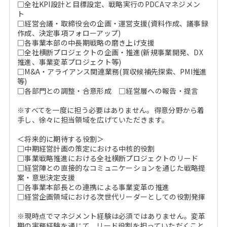
□全社KPI設計と目標設定、戦略実行のPDCAマネジメン
ト
□経営会議・取締役会の企画・運営支援(資料作成、議事録
作成、決定事項フォローアップ)
□各事業本部の中長期戦略の磨き上げ支援
□全社横断プロジェクトの企画・推進(新規事業開発、DX
推進、事業変革プロジェクト等)
□M&A・アライアンス関連業務(買収候補先探索、PMI推進
等)
□各部門との調整・合意形成 □経営層への報告・提言
※すべてを一度に担う必要はありません。得意分野から着
手し、徐々に担当領域を広げていただきます。
＜将来的に期待する役割＞
□中期経営計画の策定における中核的役割
□事業戦略推進における全社横断プロジェクトのリード
□経営陣との直接的なコミュニケーションを通じた戦略提
案・意思決定支援
□各事業本部長との連携による事業変革の推進
□経営企画領域における次世代リーダーとしての役割発揮
※現時点でマネジメント経験は必須ではありません。変革
期の実務経験を通じて、リード役割を担っていただくこと