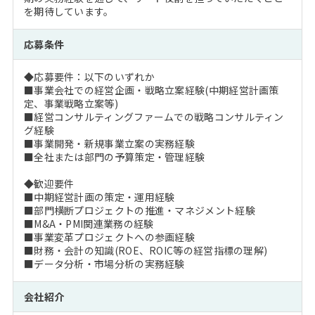
を期待しています。
応募条件
◆応募要件：以下のいずれか
■事業会社での経営企画・戦略立案経験(中期経営計画策
定、事業戦略立案等)
■経営コンサルティングファームでの戦略コンサルティン
グ経験
■事業開発・新規事業立案の実務経験
■全社または部門の予算策定・管理経験
◆歓迎要件
■中期経営計画の策定・運用経験
■部門横断プロジェクトの推進・マネジメント経験
■M&A・PMI関連業務の経験
■事業変革プロジェクトへの参画経験
■財務・会計の知識(ROE、ROIC等の経営指標の理解)
■データ分析・市場分析の実務経験
会社紹介