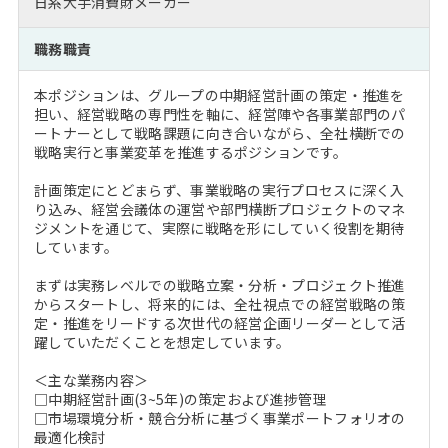
日系大手消費財メーカー
注目企業インタビュー
Career Talk Live
ニュースリリース
インターン受入企業一覧
職務職責
MBA NETWORKING
MBAを生かす求人特集
本ポジションは、グループの中期経営計画の策定・推進を
担い、経営戦略の専門性を軸に、経営陣や各事業部門のパ
年齢と年収の相関図
ートナーとして戦略課題に向き合いながら、全社横断での
戦略実行と事業変革を推進するポジションです。
計画策定にとどまらず、事業戦略の実行プロセスに深く入
り込み、経営会議体の運営や部門横断プロジェクトのマネ
ジメントを通じて、実際に戦略を形にしていく役割を期待
しています。
まずは実務レベルでの戦略立案・分析・プロジェクト推進
からスタートし、将来的には、全社視点での経営戦略の策
定・推進をリードする次世代の経営企画リーダーとして活
躍していただくことを想定しています。
＜主な業務内容＞
□中期経営計画(3~5年)の策定および進捗管理
□市場環境分析・競合分析に基づく事業ポートフォリオの
最適化検討