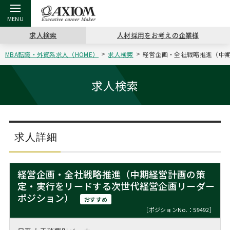
求人検索
人材採用をお考えの企業様
MBA転職・外資系求人（HOME）
求人検索
経営企画・全社戦略推進（中期
戻る
戻る
戻る
戻る
戻る
戻る
戻る
戻る
戻る
戻る
戻る
アクシアムの特長
キャリア支援 TOP
転職ツール TOP
転職コラム TOP
イベント・セミナー TOP
会社概要 TOP
ミッシ
お申し
キャリア
MBA留
英文レジ
求人検索
サービス案内
キャリアデザイン講座
英文レジュメの書き方
“展”職相談室
ジョブフェア
沿革
コンサ
キャリ
MBAの
日本から
パワー
（最新求人市場動向）
コンサルタントの紹介
職務経歴書の書き方
転職市場の明日をよめ
キャリアデザインセミナー
主なクライアント
代表メ
“展”
転職活
主な10
キーワ
求人詳細
ステージ別アドバイス
日本語履歴書テンプレート
コンサルティングの現場から
海外セミナー
アクセス
“展”
MBA
英文レ
MBAの転職事例
経営企画・全社戦略推進（中期経営計画の策
よくある面接Q&A集
転職成功への4つの鍵
キャリアフォーラム
採用情報
定・実行をリードする次世代経営企画リーダー
おわり
MBAからのFAQ
ポジション）
おすすめ
外資系／面接攻略のコツ
キャリアに効く一冊
プロ経営者の特別セミナー
パブリシティ
［ポジションNo.：59492］
MBA留学生数の推移