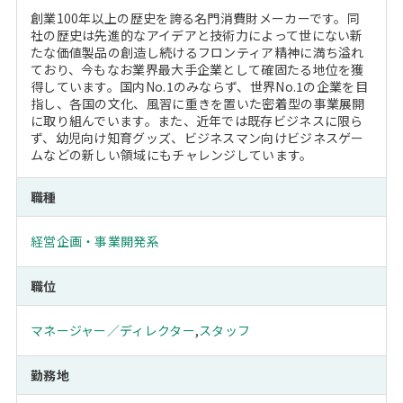
創業100年以上の歴史を誇る名門消費財メーカーです。同
社の歴史は先進的なアイデアと技術力によって世にない新
たな価値製品の創造し続けるフロンティア精神に満ち溢れ
ており、今もなお業界最大手企業として確固たる地位を獲
得しています。国内No.1のみならず、世界No.1の企業を目
指し、各国の文化、風習に重きを置いた密着型の事業展開
に取り組んでいます。また、近年では既存ビジネスに限ら
ず、幼児向け知育グッズ、ビジネスマン向けビジネスゲー
ムなどの新しい領域にもチャレンジしています。
職種
経営企画・事業開発系
職位
マネージャー／ディレクター
,
スタッフ
勤務地