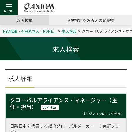
求人検索
人材採用をお考えの企業様
MBA転職・外資系求人（HOME）
求人検索
グローバルアライアンス・マネ
戻る
戻る
戻る
戻る
戻る
戻る
戻る
戻る
戻る
戻る
戻る
アクシアムの特長
キャリア支援 TOP
転職ツール TOP
転職コラム TOP
イベント・セミナー TOP
会社概要 TOP
ミッシ
お申し
キャリア
MBA留
英文レジ
求人検索
サービス案内
キャリアデザイン講座
英文レジュメの書き方
“展”職相談室
ジョブフェア
沿革
コンサ
キャリ
MBAの
日本から
パワー
（最新求人市場動向）
コンサルタントの紹介
職務経歴書の書き方
転職市場の明日をよめ
キャリアデザインセミナー
主なクライアント
代表メ
“展”
転職活
主な10
キーワ
求人詳細
ステージ別アドバイス
日本語履歴書テンプレート
コンサルティングの現場から
海外セミナー
アクセス
“展”
MBA
英文レ
MBAの転職事例
グローバルアライアンス・マネージャー（主
よくある面接Q&A集
転職成功への4つの鍵
キャリアフォーラム
採用情報
任・担当）
おわり
おすすめ
MBAからのFAQ
［ポジションNo.：59604］
外資系／面接攻略のコツ
キャリアに効く一冊
プロ経営者の特別セミナー
パブリシティ
日系日本を代表する総合グローバルメーカー ※東証プラ
MBA留学生数の推移
イム