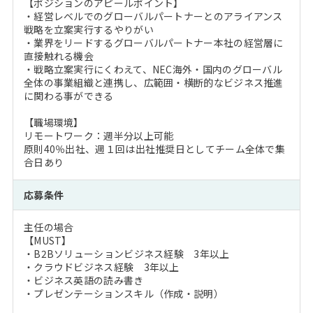
【ポジションのアピールポイント】
・経営レベルでのグローバルパートナーとのアライアンス
戦略を立案実行するやりがい
・業界をリードするグローバルパートナー本社の経営層に
直接触れる機会
・戦略立案実行にくわえて、NEC海外・国内のグローバル
全体の事業組織と連携し、広範囲・横断的なビジネス推進
に関わる事ができる
【職場環境】
リモートワーク：週半分以上可能
原則40％出社、週１回は出社推奨日としてチーム全体で集
合日あり
応募条件
主任の場合
【MUST】
・B2Bソリューションビジネス経験 3年以上
・クラウドビジネス経験 3年以上
・ビジネス英語の読み書き
・プレゼンテーションスキル（作成・説明）