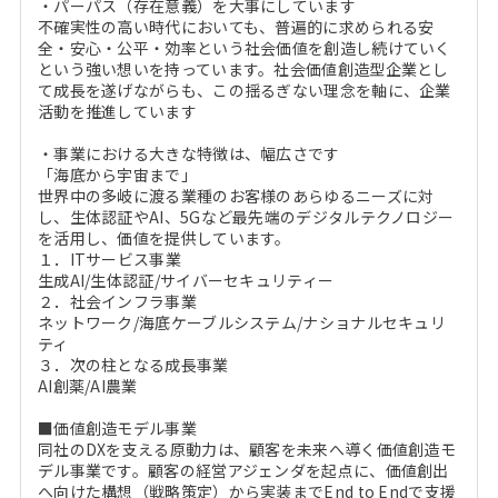
・パーパス（存在意義）を大事にしています
不確実性の高い時代においても、普遍的に求められる安
全・安心・公平・効率という社会価値を創造し続けていく
という強い想いを持っています。社会価値創造型企業とし
て成長を遂げながらも、この揺るぎない理念を軸に、企業
活動を推進しています
・事業における大きな特徴は、幅広さです
「海底から宇宙まで」
世界中の多岐に渡る業種のお客様のあらゆるニーズに対
し、生体認証やAI、5Gなど最先端のデジタルテクノロジー
を活用し、価値を提供しています。
１．ITサービス事業
生成AI/生体認証/サイバーセキュリティー
２．社会インフラ事業
ネットワーク/海底ケーブルシステム/ナショナルセキュリ
ティ
３．次の柱となる成長事業
AI創薬/AI農業
■価値創造モデル事業
同社のDXを支える原動力は、顧客を未来へ導く価値創造モ
デル事業です。顧客の経営アジェンダを起点に、価値創出
へ向けた構想（戦略策定）から実装までEnd to Endで支援