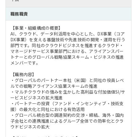
注目企業インタビュー
Career Talk Live
ニュースリリース
インターン受入企業一覧
職務職責
MBA NETWORKING
MBAを生かす求人特集
【事業・組織構成の概要】
AI、クラウド、データ利活用を中心とした、DX事業（コア
DX事業）を支える基盤技術や先進技術の開発・運用を行う
年齢と年収の相関図
部門です。同社のクラウドビジネスを推進するクラウド・
マネージドサービス事業部門における、アライアンスパー
トナーとのグローバル戦略協業スキーム・ビジネスの推進
メンバーです。
【職務内容】
・グローパルのパートナー本社（米国）と同社の役員レベ
ルでの戦略アライアンス協業スキームの推進
・マルチクラウドの強みを生かした高利益な付加価値SI/サ
ービスビジネスの拡大推進
・パートナーの投資（ファンド・インセンティブ・技術支
援）の最大化と同社における有効活用
・グローバル統合型の調達契約の交渉・締結、海外・国内
子会社との連携推進によるグループ全体での効率化とクラ
ウドビジネスの拡大