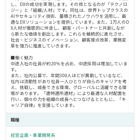
し、DXの成功を実現します。その核となるのが「テクノロ
ジー」と「組織/人材」です。同社は、世界トップクラスの
AIやセキュリティ技術、蓄積されたノウハウを活用し、最
適なDXソリューションを提供しています。また、1万人のD
X人材が徹底的に伴走し、顧客・パートナーと共創しなが
ら新たな価値を創出します。これらを継続的に進化させ、
社会・ビジネスのイノベーション、顧客接点改革、業務変
革を強力に推進していきます。
■働く魅力
中途入社の社員が約20％を占め、中途採用は増加していま
す。
また、社内公募で、年間300人ほどが異動しているなど、
社内は流動性があり社員一人ひとりが自らのキャリアを考
え、挑戦し、成長できる環境、グローバルに活躍できる環
境があります。「適時適所適材」により最適な人材配置を
行い、個々の力を組織の成長へとつなげるとともに、「キ
ャリア自律」を支援しています。
職種
経営企画・事業開発系