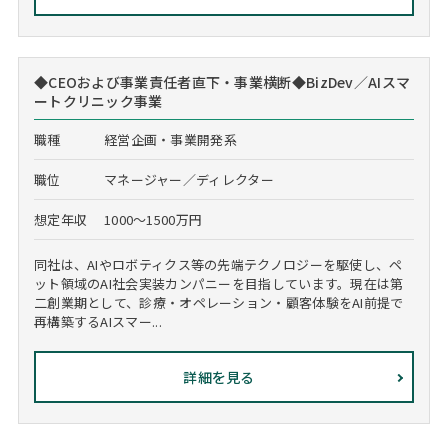
◆CEOおよび事業責任者直下・事業横断◆BizDev／AIスマ
ートクリニック事業
職種
経営企画・事業開発系
職位
マネージャー／ディレクター
想定年収
1000～1500万円
同社は、AIやロボティクス等の先端テクノロジーを駆使し、ペ
ット領域のAI社会実装カンパニーを目指しています。現在は第
二創業期として、診療・オペレーション・顧客体験をAI前提で
再構築するAIスマー...
詳細を見る