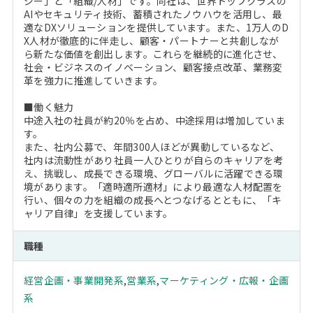
ジー」と「組織/人材」です。同社は、世界トップクラスの
AIやセキュリティ技術、蓄積されたノウハウを活用し、最
適なDXソリューションを提供しています。また、1万人のD
X人材が徹底的に伴走し、顧客・パートナーと共創しなが
ら新たな価値を創出します。これらを継続的に進化させ、
社会・ビジネスのイノベーション、顧客接点改革、業務変
革を強力に推進していきます。
■働く魅力
中途入社の社員が約20％を占め、中途採用は増加していま
す。
また、社内公募で、年間300人ほどが異動しているなど、
社内は流動性があり社員一人ひとりが自らのキャリアを考
え、挑戦し、成長できる環境、グローバルに活躍できる環
境があります。「適時適所適材」により最適な人材配置を
行い、個々の力を組織の成長へとつなげるとともに、「キ
ャリア自律」を支援しています。
職種
経営企画・事業開発系
,
営業系
,
マーケティング・広報・企画
系