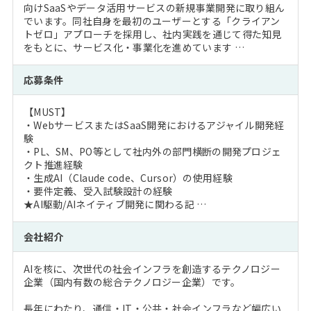
向けSaaSやデータ活用サービスの新規事業開発に取り組ん
でいます。同社自身を最初のユーザーとする「クライアン
トゼロ」アプローチを採用し、社内実践を通じて得た知見
をもとに、サービス化・事業化を進めています …
応募条件
【MUST】
・WebサービスまたはSaaS開発におけるアジャイル開発経
験
・PL、SM、PO等として社内外の部門横断の開発プロジェ
クト推進経験
・生成AI（Claude code、Cursor）の使用経験
・要件定義、受入試験設計の経験
★AI駆動/AIネイティブ開発に関わる記 …
会社紹介
AIを核に、次世代の社会インフラを創造するテクノロジー
企業（国内有数の総合テクノロジー企業）です。
長年にわたり、通信・IT・公共・社会インフラなど幅広い