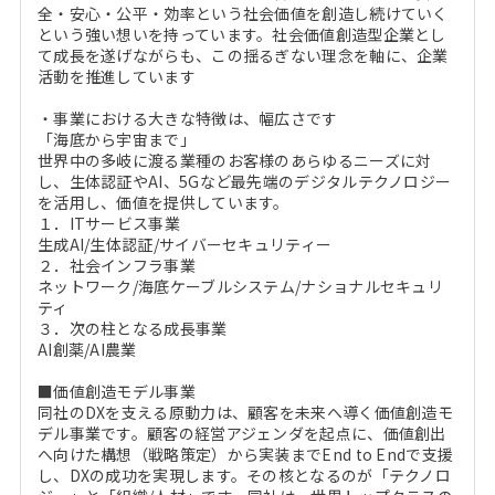
全・安心・公平・効率という社会価値を創造し続けていく
という強い想いを持っています。社会価値創造型企業とし
て成長を遂げながらも、この揺るぎない理念を軸に、企業
活動を推進しています
・事業における大きな特徴は、幅広さです
「海底から宇宙まで」
世界中の多岐に渡る業種のお客様のあらゆるニーズに対
し、生体認証やAI、5Gなど最先端のデジタルテクノロジー
を活用し、価値を提供しています。
１．ITサービス事業
生成AI/生体認証/サイバーセキュリティー
２．社会インフラ事業
ネットワーク/海底ケーブルシステム/ナショナルセキュリ
ティ
３．次の柱となる成長事業
AI創薬/AI農業
■価値創造モデル事業
同社のDXを支える原動力は、顧客を未来へ導く価値創造モ
デル事業です。顧客の経営アジェンダを起点に、価値創出
へ向けた構想（戦略策定）から実装までEnd to Endで支援
し、DXの成功を実現します。その核となるのが「テクノロ