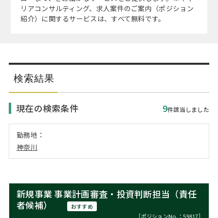
注目企業インタビュー
Career Talk Live
ニュースリリース
リアコンサルティング、求人案件のご案内（ポジション
インターン受入企業一覧
紹介）に関するサービスは、すべて無料です。
MBA NETWORKING
MBAを生かす求人特集
年齢と年収の相関図
検索結果
現在の検索条件
9
件該当しました
勤務地：
神奈川
新規事業 事業計画審査・投資判断担当（責任
者候補）
おすすめ
［ポジションNo.：59817］