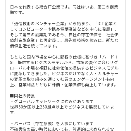
日本を代表する総合IT企業です。同社はいま、第三の創業
期です。
「通信技術のベンチャー企業」から始まり、「ICT企業と
してコンピューターや携帯電話事業などを中心に発展」、
そして第三の創業期である今、自社の存在価値を「社会価
値創造型企業」と再定義し、最先端技術を強みに、新たな
価値創造を続けています。
もともと国内市場を中心に顧客の仕様に基づき「ハード＋
SI」提供するビジネスモデルから、市場の変化に合わせグ
ローバル市場を視野に社会価値を提供するビジネスモデル
に変革してきました。ビジネスだけでなく人・カルチャー
の変革の取り組みを通じて社員のエンゲージメントも向
上、営業利益とともに株価・企業価値も向上しています。
■同社の特長
・グローバルネットワークに強みがあります
世界50か国以上250拠点以上でビジネスを展開していま
す。
・パーパス（存在意義）を大事にしています
不確実性の高い時代においても、普遍的に求められる安