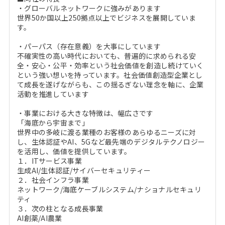
・グローバルネットワークに強みがあります
世界50か国以上250拠点以上でビジネスを展開していま
す。
・パーパス（存在意義）を大事にしています
不確実性の高い時代においても、普遍的に求められる安
全・安心・公平・効率という社会価値を創造し続けていく
という強い想いを持っています。社会価値創造型企業とし
て成長を遂げながらも、この揺るぎない理念を軸に、企業
活動を推進しています
・事業における大きな特徴は、幅広さです
「海底から宇宙まで」
世界中の多岐に渡る業種のお客様のあらゆるニーズに対
し、生体認証やAI、5Gなど最先端のデジタルテクノロジー
を活用し、価値を提供しています。
１．ITサービス事業
生成AI/生体認証/サイバーセキュリティー
２．社会インフラ事業
ネットワーク/海底ケーブルシステム/ナショナルセキュリ
ティ
３．次の柱となる成長事業
AI創薬/AI農業