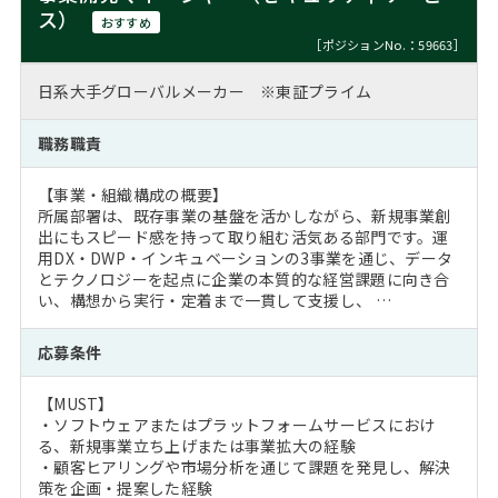
ス）
おすすめ
［ポジションNo.：59663］
日系大手グローバルメーカー ※東証プライム
職務職責
【事業・組織構成の概要】
所属部署は、既存事業の基盤を活かしながら、新規事業創
出にもスピード感を持って取り組む活気ある部門です。運
用DX・DWP・インキュベーションの3事業を通じ、データ
とテクノロジーを起点に企業の本質的な経営課題に向き合
い、構想から実行・定着まで一貫して支援し、 …
応募条件
【MUST】
・ソフトウェアまたはプラットフォームサービスにおけ
る、新規事業立ち上げまたは事業拡大の経験
・顧客ヒアリングや市場分析を通じて課題を発見し、解決
策を企画・提案した経験