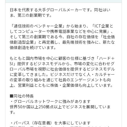
日本を代表する大手グローバルメーカーです。同社はい
ま、第三の創業期です。
「通信技術のベンチャー企業」から始まり、「ICT企業と
してコンピューターや携帯電話事業などを中心に発展」、
そして第三の創業期である今、自社の存在価値を「社会価
値創造型企業」と再定義し、最先端技術を強みに、新たな
価値創造を続けています。
もともと国内市場を中心に顧客の仕様に基づき「ハード＋
SI」提供するビジネスモデルから、市場の変化に合わせグ
ローバル市場を視野に社会価値を提供するビジネスモデル
に変革してきました。ビジネスだけでなく人・カルチャー
の変革の取り組みを通じて社員のエンゲージメントも向
上、営業利益とともに株価・企業価値も向上しています。
■同社の特長
・グローバルネットワークに強みがあります
世界50か国以上250拠点以上でビジネスを展開していま
す。
・パーパス（存在意義）を大事にしています