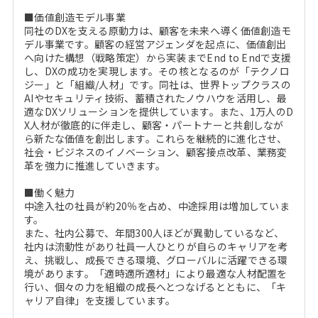
■価値創造モデル事業
同社のDXを支える原動力は、顧客を未来へ導く価値創造モ
デル事業です。顧客の経営アジェンダを起点に、価値創出
へ向けた構想（戦略策定）から実装までEnd to Endで支援
し、DXの成功を実現します。その核となるのが「テクノロ
ジー」と「組織/人材」です。同社は、世界トップクラスの
AIやセキュリティ技術、蓄積されたノウハウを活用し、最
適なDXソリューションを提供しています。また、1万人のD
X人材が徹底的に伴走し、顧客・パートナーと共創しなが
ら新たな価値を創出します。これらを継続的に進化させ、
社会・ビジネスのイノベーション、顧客接点改革、業務変
革を強力に推進していきます。
■働く魅力
中途入社の社員が約20％を占め、中途採用は増加していま
す。
また、社内公募で、年間300人ほどが異動しているなど、
社内は流動性があり社員一人ひとりが自らのキャリアを考
え、挑戦し、成長できる環境、グローバルに活躍できる環
境があります。「適時適所適材」により最適な人材配置を
行い、個々の力を組織の成長へとつなげるとともに、「キ
ャリア自律」を支援しています。