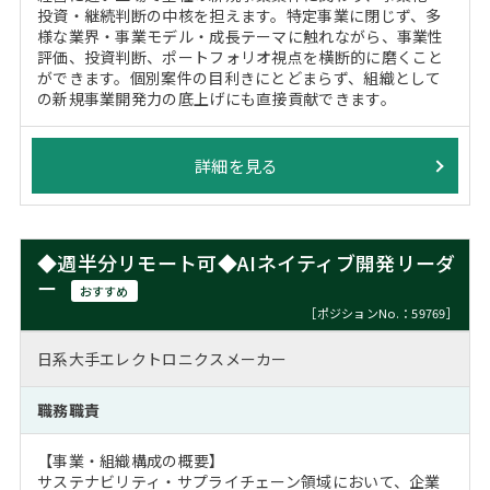
投資・継続判断の中核を担えます。特定事業に閉じず、多
様な業界・事業モデル・成長テーマに触れながら、事業性
評価、投資判断、ポートフォリオ視点を横断的に磨くこと
ができます。個別案件の目利きにとどまらず、組織として
の新規事業開発力の底上げにも直接貢献できます。
詳細を見る
◆週半分リモート可◆AIネイティブ開発リーダ
ー
おすすめ
［ポジションNo.：59769］
日系大手エレクトロニクスメーカー
職務職責
【事業・組織構成の概要】
サステナビリティ・サプライチェーン領域において、企業