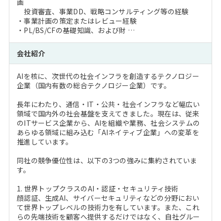
画
投資審査、事業DD、戦略コンサルティング等の経験
・事業計画の策定またはレビュー経験
・PL/BS/CFの基礎知識、および財 …
会社紹介
AIを核に、次世代の社会インフラを創造するテクノロジー
企業（国内有数の総合テクノロジー企業）です。
長年にわたり、通信・IT・公共・社会インフラなど幅広い
領域で国内外の社会基盤を支えてきました。現在は、従来
のITサービス企業から、AIを組織や業務、社会システムの
あらゆる領域に組み込む「AIネイティブ企業」への変革を
推進しています。
同社の競争優位性は、以下の3つの強みに集約されていま
す。
1. 世界トップクラスのAI・認証・セキュリティ技術
顔認証、生成AI、サイバーセキュリティなどの分野におい
て世界トップレベルの技術力を有しています。また、これ
らの先端技術を顧客へ提供するだけではなく、自社グルー