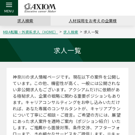
求人検索
人材採用をお考えの企業様
MBA転職・外資系求人（HOME）
求人検索
求人一覧
戻る
戻る
戻る
戻る
戻る
戻る
戻る
戻る
戻る
戻る
戻る
アクシアムの特長
キャリア支援 TOP
転職ツール TOP
転職コラム TOP
イベント・セミナー TOP
会社概要 TOP
ミッシ
お申し
キャリア
MBA留
英文レジ
求人一覧
サービス案内
キャリアデザイン講座
英文レジュメの書き方
“展”職相談室
ジョブフェア
沿革
コンサ
キャリ
MBAの
日本から
パワー
（最新求人市場動向）
神奈川の求人情報ページです。現在以下の案件を公開し
コンサルタントの紹介
職務経歴書の書き方
転職市場の明日をよめ
キャリアデザインセミナー
主なクライアント
代表メ
“展”
転職活
主な10
キーワ
ています。この他、機密性が高く、一般には公開されな
ステージ別アドバイス
い非公開求人もございます。アクシアムだけに依頼があ
日本語履歴書テンプレート
コンサルティングの現場から
海外セミナー
アクセス
“展”
MBA
英文レ
る極秘求人、企業の戦略に関わる重要ポジションもあり
MBAの転職事例
ます。キャリアコンサルティングをお申し込みいただけ
よくある面接Q&A集
転職成功への4つの鍵
キャリアフォーラム
採用情報
おわり
れば、あなた専属のコンサルタントが、キャリアプラン
MBAからのFAQ
について丁寧にご相談・ご提言。ご希望の方には、展望
にあった求人案件を適時ご案内（ポジション紹介）いた
外資系／面接攻略のコツ
キャリアに効く一冊
プロ経営者の特別セミナー
パブリシティ
します。ご推薦から面接対策、条件交渉、アフターフォ
MBA留学生数の推移
ローまで、きめ細かなサービスをご提供します。※キャ