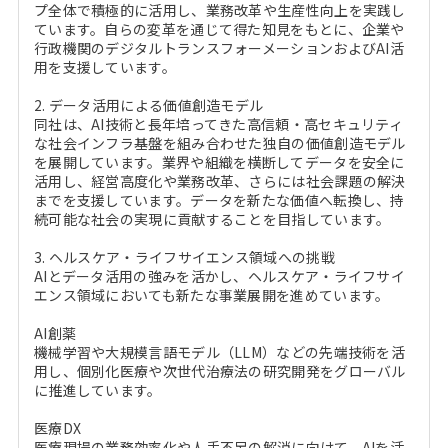
プ全体で積極的に活用し、業務改革や生産性向上を実践し
ています。自らの変革を通じて得た知見をもとに、企業や
行政機関のデジタルトランスフォーメーションおよびAI活
用を支援しています。
2. データ活用による価値創造モデル
同社は、AI技術と長年培ってきた高信頼・高セキュリティ
な社会インフラ基盤を組み合わせた独自の価値創造モデル
を展開しています。業界や組織を横断してデータを安全に
活用し、経営高度化や業務改革、さらには社会課題の解決
までを支援しています。データを新たな価値へ転換し、持
続可能な社会の実現に貢献することを目指しています。
3. ヘルスケア・ライフサイエンス領域への挑戦
AIとデータ活用の強みを活かし、ヘルスケア・ライフサイ
エンス領域においても新たな事業展開を進めています。
AI創薬
機械学習や大規模言語モデル（LLM）などの先端技術を活
用し、個別化医療や次世代治療法の研究開発をグローバル
に推進しています。
医療DX
医療現場の業務効率化や人手不足の解消に向けて、AIを活