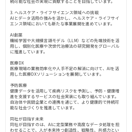
続可能な社会の実現に貢献することを目指しています。
3. ヘルスケア・ライフサイエンス領域への挑戦
AIとデータ活用の強みを活かし、ヘルスケア・ライフサイ
エンス領域においても新たな事業展開を進めています。
AI創薬
機械学習や大規模言語モデル（LLM）などの先端技術を活
用し、個別化医療や次世代治療法の研究開発をグローバル
に推進しています。
医療DX
医療現場の業務効率化や人手不足の解消に向けて、AIを活
用した医療DXソリューションを展開しています。
予防医療
健康データを活用して疾病リスクを予測し、予防・健康増
進を支援するサービスの社会実装にも取り組んでいます。
自治体や民間企業との連携を通じて、より健康的で持続可
能な社会づくりを推進しています。
同社が目指す未来
同社が目指すのは、AIに定型業務や高度なデータ処理を担
わせることで、人が本来持つ創造性、戦略性、共感力とい