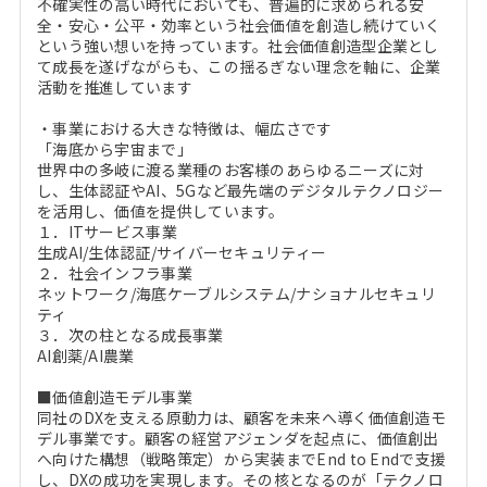
不確実性の高い時代においても、普遍的に求められる安
全・安心・公平・効率という社会価値を創造し続けていく
という強い想いを持っています。社会価値創造型企業とし
て成長を遂げながらも、この揺るぎない理念を軸に、企業
活動を推進しています
・事業における大きな特徴は、幅広さです
「海底から宇宙まで」
世界中の多岐に渡る業種のお客様のあらゆるニーズに対
し、生体認証やAI、5Gなど最先端のデジタルテクノロジー
を活用し、価値を提供しています。
１．ITサービス事業
生成AI/生体認証/サイバーセキュリティー
２．社会インフラ事業
ネットワーク/海底ケーブルシステム/ナショナルセキュリ
ティ
３．次の柱となる成長事業
AI創薬/AI農業
■価値創造モデル事業
同社のDXを支える原動力は、顧客を未来へ導く価値創造モ
デル事業です。顧客の経営アジェンダを起点に、価値創出
へ向けた構想（戦略策定）から実装までEnd to Endで支援
し、DXの成功を実現します。その核となるのが「テクノロ