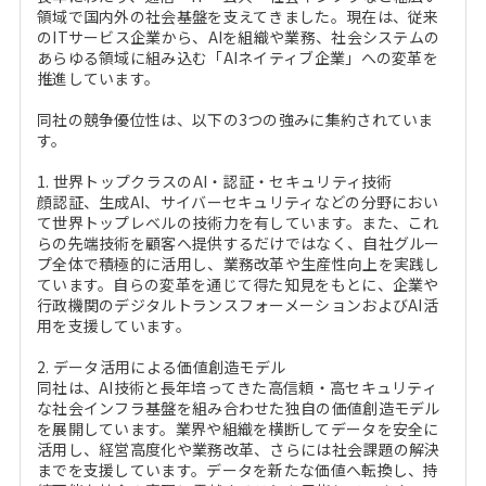
領域で国内外の社会基盤を支えてきました。現在は、従来
のITサービス企業から、AIを組織や業務、社会システムの
あらゆる領域に組み込む「AIネイティブ企業」への変革を
推進しています。
同社の競争優位性は、以下の3つの強みに集約されていま
す。
1. 世界トップクラスのAI・認証・セキュリティ技術
顔認証、生成AI、サイバーセキュリティなどの分野におい
て世界トップレベルの技術力を有しています。また、これ
らの先端技術を顧客へ提供するだけではなく、自社グルー
プ全体で積極的に活用し、業務改革や生産性向上を実践し
ています。自らの変革を通じて得た知見をもとに、企業や
行政機関のデジタルトランスフォーメーションおよびAI活
用を支援しています。
2. データ活用による価値創造モデル
同社は、AI技術と長年培ってきた高信頼・高セキュリティ
な社会インフラ基盤を組み合わせた独自の価値創造モデル
を展開しています。業界や組織を横断してデータを安全に
活用し、経営高度化や業務改革、さらには社会課題の解決
までを支援しています。データを新たな価値へ転換し、持