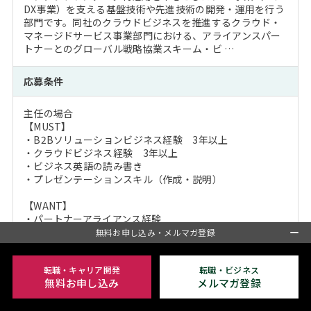
DX事業）を支える基盤技術や先進技術の開発・運用を行う
部門です。同社のクラウドビジネスを推進するクラウド・
マネージドサービス事業部門における、アライアンスパー
トナーとのグローバル戦略協業スキーム・ビ …
応募条件
主任の場合
【MUST】
・B2Bソリューションビジネス経験 3年以上
・クラウドビジネス経験 3年以上
・ビジネス英語の読み書き
・プレゼンテーションスキル（作成・説明）
【WANT】
・パートナーアライアンス経験
・ビジネス英語でのコミュニケーション・折衝スキル
無料お申し込み・メルマガ登録
・プロジェ …
転職・キャリア開発
転職・ビジネス
会社紹介
無料お申し込み
メルマガ登録
日本を代表する総合IT企業です。同社はいま、第三の創業